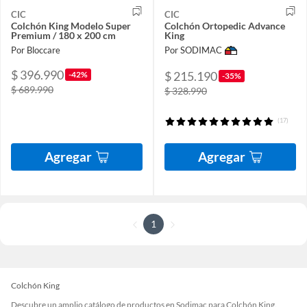
CIC
CIC
Colchón King Modelo Super
Colchón Ortopedic Advance
Premium / 180 x 200 cm
King
Por Bloccare
Por SODIMAC
$ 396.990
$ 215.190
-42%
-35%
$ 689.990
$ 328.990
(17)
Agregar
Agregar
1
Colchón King
Descubre un amplio catálogo de productos en Sodimac para Colchón King.