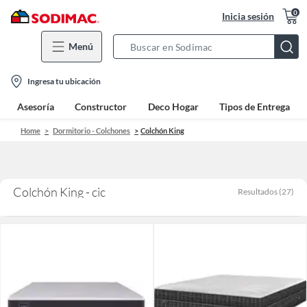
0
Inicia sesión
Menú
Search
Bar
location-
Ingresa tu ubicación
icon
Asesoría
Constructor
Deco Hogar
Tipos de Entrega
Home
Dormitorio - Colchones
Colchón King
Colchón King - cic
Resultados
(
27
)