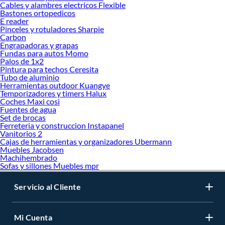
Cables y alambres electricos Flexible
Bastones ortopedicos
E reader
Pinceles y rotuladores Sharpie
Carbon
Engrapadoras y grapas
Fundas para autos Momo
Palos de 1x2
Pintura para techos Ceresita
Tubo de aluminio
Herramientas outdoor Kuangye
Temporizadores y timers Halux
Coches Maxi cosi
Fuentes de agua
Set de brocas
Ferreteria y construccion Instapanel
Vanitorios 2
Cajas de herramientas y organizadores Ubermann
Muebles Jacobsen
Machihembrado
Sofas y sillones Muebles mpr
Servicio al Cliente
Mi Cuenta