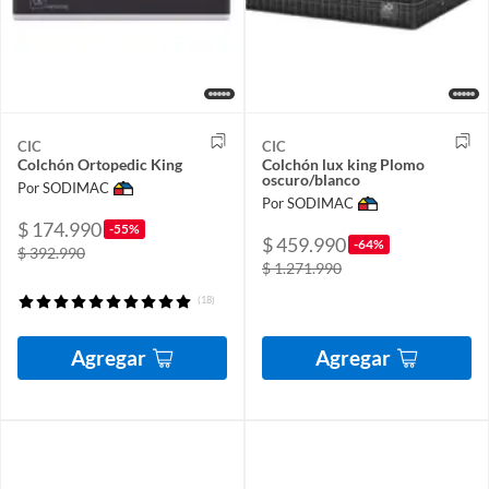
CIC
CIC
Colchón Ortopedic King
Colchón lux king Plomo
oscuro/blanco
Por SODIMAC
Por SODIMAC
$ 174.990
-55%
$ 459.990
-64%
$ 392.990
$ 1.271.990
(18)
Agregar
Agregar