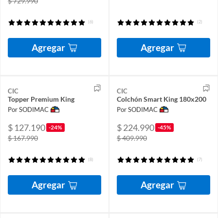
$ 729.990
(6)
(2)
Agregar
Agregar
CIC
CIC
Topper Premium King
Colchón Smart King 180x200
Por SODIMAC
Por SODIMAC
$ 127.190
$ 224.990
-24%
-45%
$ 167.990
$ 409.990
(8)
(7)
Agregar
Agregar