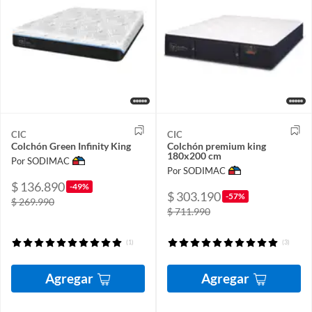
CIC
CIC
Colchón Green Infinity King
Colchón premium king
180x200 cm
Por SODIMAC
Por SODIMAC
$ 136.890
-49%
$ 303.190
-57%
$ 269.990
$ 711.990
(1)
(3)
Agregar
Agregar