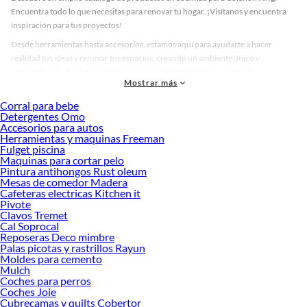
Encuentra todo lo que necesitas para renovar tu hogar. ¡Visítanos y encuentra
inspiración para tus proyectos!
Desde herramientas hasta accesorios, estamos aquí para ayudarte a hacer
realidad tus ideas y renovar tus espacios, creando un ambiente único y
personalizado. Explora nuestra selección de herramientas, materiales y
Mostrar más
accesorios de calidad que te ayudarán a crear un espacio más tú.
Corral para bebe
Desde remodelaciones hasta proyectos de decoración, estamos aquí para hacer
Detergentes Omo
tus ideas realidad. ¡Visítanos y encuentra todo lo que tenemos para ofrecerte en
Accesorios para autos
Colchón King!
Herramientas y maquinas Freeman
Fulget piscina
Explora la variedad de productos de Colchón King en Sodimac
Maquinas para cortar pelo
Pintura antihongos Rust oleum
Herramientas, materiales y accesorios de calidad para tus proyectos y
Mesas de comedor Madera
renovación de espacios. ¡Visítanos y descubre todo lo que tenemos para
Cafeteras electricas Kitchen it
ofrecerte!
Pivote
Clavos Tremet
Encuentra una amplia variedad de productos de Colchón King en Sodimac.
Cal Soprocal
Encuentra todo lo necesario para tus proyectos de renovación y decoración.
Reposeras Deco mimbre
¡Visítanos y haz tus ideas realidad!
Palas picotas y rastrillos Rayun
Moldes para cemento
Mulch
Coches para perros
Coches Joie
Cubrecamas y quilts Cobertor