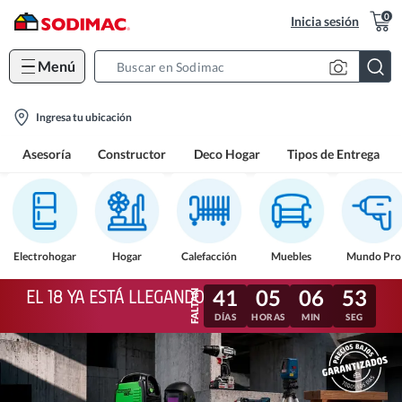
0
Inicia sesión
Menú
Search
Bar
location-
Ingresa tu ubicación
icon
Asesoría
Constructor
Deco Hogar
Tipos de Entrega
Electrohogar
Hogar
Calefacción
Muebles
Mundo Pro
41
05
06
50
EL 18 YA ESTÁ LLEGANDO
DÍAS
HORAS
MIN
SEG