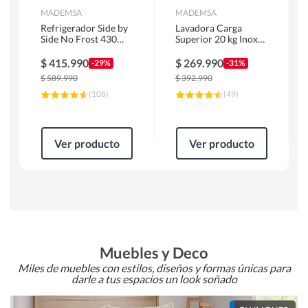
MADEMSA
MADEMSA
Refrigerador Side by
Lavadora Carga
Side No Frost 430
Superior 20 kg Inox
Litros Negro
MDWMT20S
MAS430B
$
415.990
$
269.990
-29%
-31%
$
589.990
$
392.990
(
108
)
(
49
)
Ver producto
Ver producto
Muebles y Deco
Miles de muebles con estilos, diseños y formas únicas para
darle a tus espacios un look soñado