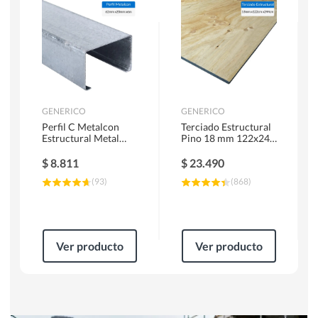
Herramientas Manuales
Sierras Circulares
GENERICO
GENERICO
Perfil C Metalcon
Terciado Estructural
Estructural Metal
Pino 18 mm 122x244
62x20x0.85 mm 6 m
cm
$
8.811
$
23.490
(
93
)
(
868
)
Ver producto
Ver producto