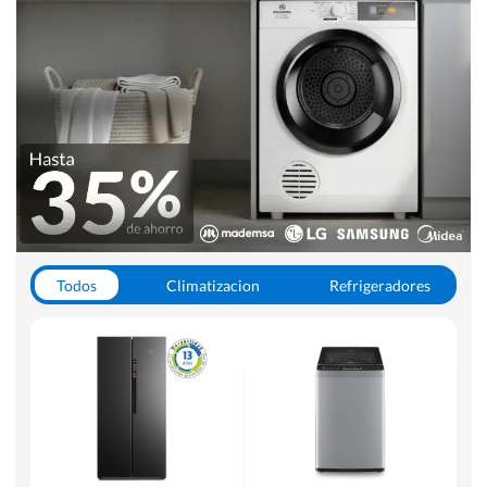
Todos
Climatizacion
Refrigeradores
Lavado y Secado
Cocinas
Aspiradoras
Hornos y Microondas
Otros