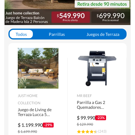
Todos
Parrillas
Juegos de Terraza
Toldos
JUST HOME
MR BEEF
Parrilla a Gas 2
COLLECTION
Quemadores
Juego de Living de
Bandejas Laterales
Terraza Lucca 5
$
99.990
-23%
Personas Natural
$
1.199.990
$
129.990
-29%
(
243
)
$
1.699.990