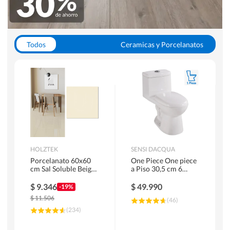
Todos
Ceramicas y Porcelanatos
Calefont y Termos
Pisos Vinilicos
WC y Sanitarios
Pisos Flotantes y Laminados
Pinturas
Duchas y Mamparas
HOLZTEK
SENSI DACQUA
Porcelanato 60x60
One Piece One piece
cm Sal Soluble Beige
a Piso 30,5 cm 6
1.44 m2
Litros Riva Blanco
$
9.346
$
49.990
-19%
$
11.506
(
46
)
(
234
)