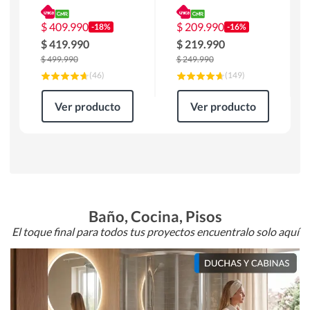
180 x 90 x 76 cm
Atlanta 91x101x94
Café
cm Negro
$
409.990
$
209.990
-18%
-16%
$
419.990
$
219.990
$
499.990
$
249.990
(
46
)
(
149
)
Ver producto
Ver producto
Baño, Cocina, Pisos
El toque final para todos tus proyectos encuentralo solo aquí