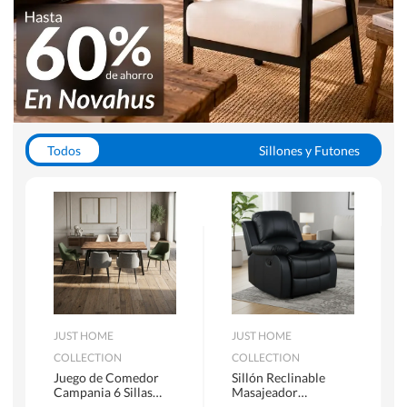
Todos
Sillones y Futones
Juegos de Comedor
Lamparas
Closets
Escritorios y Sillas PC
Racks y Muebles TV
Alfombras
JUST HOME
JUST HOME
COLLECTION
COLLECTION
Juego de Comedor
Sillón Reclinable
Campania 6 Sillas
Masajeador
Mesa Rectangular
Calentador 1 cuerpo