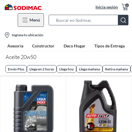
0
Inicia sesión
Menú
Search
Bar
location-
Ingresa tu ubicación
icon
Asesoría
Constructor
Deco Hogar
Tipos de Entrega
Aceite 20w50
Envio Plus
Llega en 2 horas
Llega hoy
Llega mañana
Retira mañana