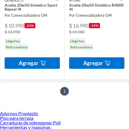
GENERICO
IPONE
Aceite 20w50 Sintetico Sport
Aceite 20w50 Sintético R4000
Repsol 4t
4t
Por Comercializadora GM
Por Comercializadora GM
$ 10.990
$ 16.990
-21%
-15%
$ 13.990
$ 19.980
Llega hoy
Llega hoy
Retira mañana
Retira mañana
Agregar
Agregar
1
Adornos Proplastic
Piso para terraza
Cerraduras de sobreponer Poli
Herramientas y maquinas