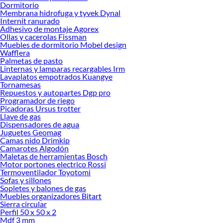
Dormitorio
Membrana hidrofuga y tyvek Dynal
Internit ranurado
Adhesivo de montaje Agorex
Ollas y cacerolas Fissman
Muebles de dormitorio Mobel design
Wafflera
Palmetas de pasto
Linternas y lamparas recargables Irm
Lavaplatos empotrados Kuangye
Tornamesas
Repuestos y autopartes Dgp pro
Programador de riego
Picadoras Ursus trotter
Llave de gas
Dispensadores de agua
Juguetes Geomag
Camas nido Drimkip
Camarotes Algodón
Maletas de herramientas Bosch
Motor portones electrico Rossi
Termoventilador Toyotomi
Sofas y sillones
Sopletes y balones de gas
Muebles organizadores Bitart
Sierra circular
Perfil 50 x 50 x 2
Mdf 3 mm