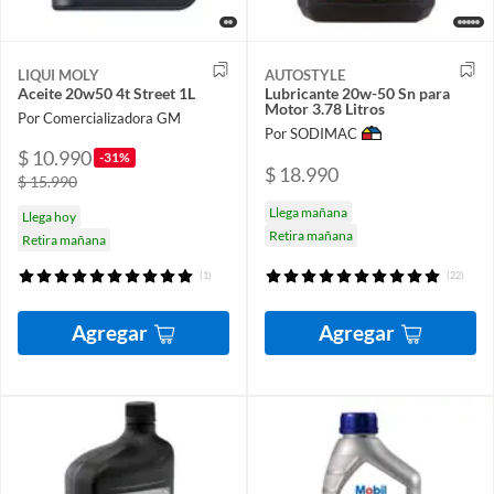
LIQUI MOLY
AUTOSTYLE
Aceite 20w50 4t Street 1L
Lubricante 20w-50 Sn para
Motor 3.78 Litros
Por Comercializadora GM
Por SODIMAC
$ 10.990
-31%
$ 18.990
$ 15.990
Llega mañana
Llega hoy
Retira mañana
Retira mañana
(1)
(22)
Agregar
Agregar