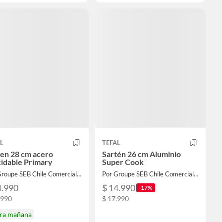
L
TEFAL
ten 28 cm acero
Sartén 26 cm Aluminio
idable Primary
Super Cook
Por Groupe SEB Chile Comercial Limitada
Por Groupe SEB Chile Comercial Limitada
4.990
$ 14.990
-17%
.990
$ 17.990
ira mañana