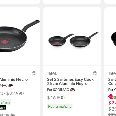
TEFAL
TEFA
Aluminio Negro
Set 2 Sartenes Easy Cook
Sar
26 cm Aluminio Negro
Cer
IMAC
Por SODIMAC
0 - $ 22.990
$ 16.800
$ 2
mañana
Retira mañana
us
+
$ 2
$ 39
 de Medidas