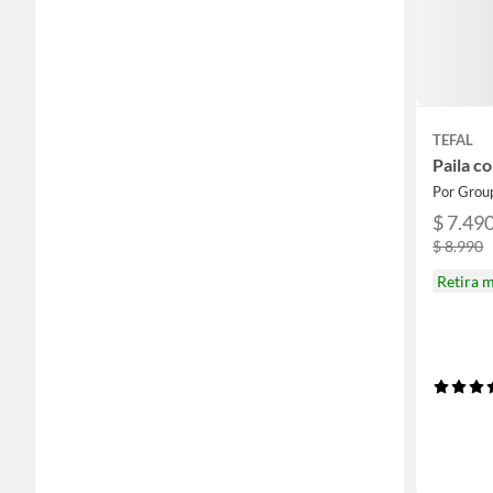
TEFAL
Paila c
$ 7.49
$ 8.990
Retira 