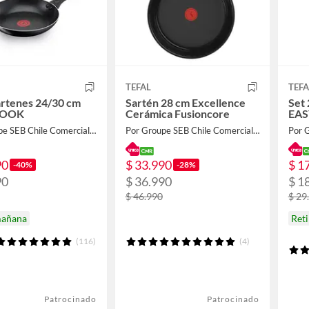
TEFAL
TEFA
artenes 24/30 cm
Sartén 28 cm Excellence
Set 
COOK
Cerámica Fusioncore
EAS
Por Groupe SEB Chile Comercial Limitada
Por Groupe SEB Chile Comercial Limitada
90
$ 33.990
$ 1
-40%
-28%
90
$ 36.990
$ 1
$ 46.990
$ 29
mañana
Ret
(116)
(4)
Patrocinado
Patrocinado