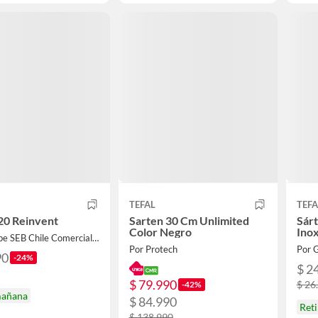
TEFAL
TEFA
20 Reinvent
Sarten 30 Cm Unlimited
Sár
Color Negro
Inox
Por Groupe SEB Chile Comercial Limitada
Por Protech
90
-24%
$ 2
$ 79.990
$ 26
-42%
mañana
$ 84.990
Ret
$ 138.990