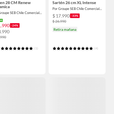
ten 28 CM Renew
Sartén 26 cm XL Intense
amica
Por Groupe SEB Chile Comercial Limitada
Por Groupe SEB Chile Comercial Limitada
$ 17.990
-33%
$ 26.990
1.990
-24%
Retira mañana
3.990
.990
(1)
(4)