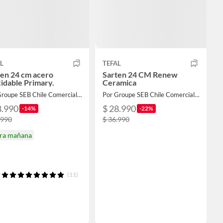
L
TEFAL
ten 24 cm acero
Sarten 24 CM Renew
idable Primary.
Ceramica
Por Groupe SEB Chile Comercial Limitada
Por Groupe SEB Chile Comercial Limitada
8.990
$ 28.990
-14%
-22%
.990
$ 36.990
ira mañana
(11)