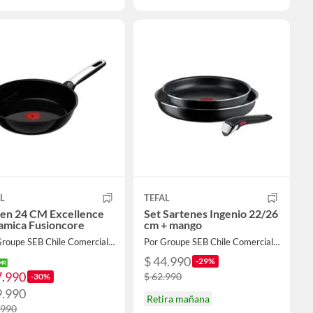
L
TEFAL
ten 24 CM Excellence
Set Sartenes Ingenio 22/26
amica Fusioncore
cm + mango
Por Groupe SEB Chile Comercial Limitada
Por Groupe SEB Chile Comercial Limitada
$ 44.990
-29%
7.990
$ 62.990
-30%
9.990
Retira mañana
.990