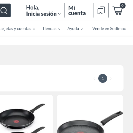
0
Hola
,
Mi
cuenta
Inicia sesión
Tarjetas y cuentas
Tiendas
Ayuda
Vende en Sodimac
1