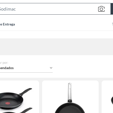
Search
Bar
de Entrega
r por
:
endados