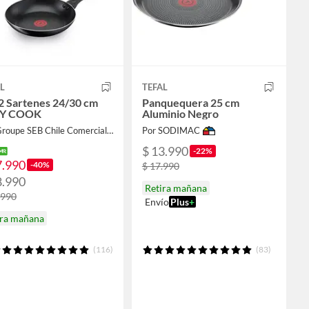
L
TEFAL
2 Sartenes 24/30 cm
Panquequera 25 cm
Y COOK
Aluminio Negro
Por Groupe SEB Chile Comercial Limitada
Por SODIMAC
$ 13.990
-22%
7.990
-40%
$ 17.990
8.990
Retira mañana
.990
Envío
Plus
+
ira mañana
(116)
(83)