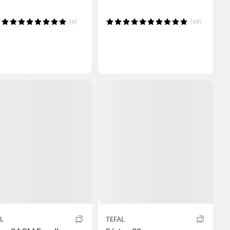
(6)
(68)
L
TEFAL