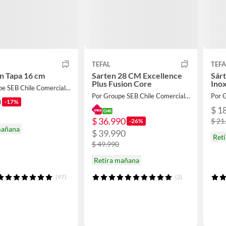
TEFAL
TEFA
on Tapa 16 cm
Sarten 28 CM Excellence
Sár
Plus Fusion Core
Inox
Por Groupe SEB Chile Comercial Limitada
Por Groupe SEB Chile Comercial Limitada
0
-17%
$ 1
$ 36.990
$ 21
-26%
mañana
$ 39.990
Ret
$ 49.990
Retira mañana
(97)
(2)