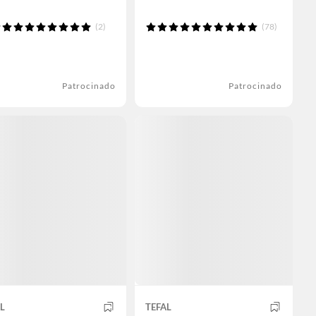
(2)
(78)
Patrocinado
Patrocinado
L
TEFAL