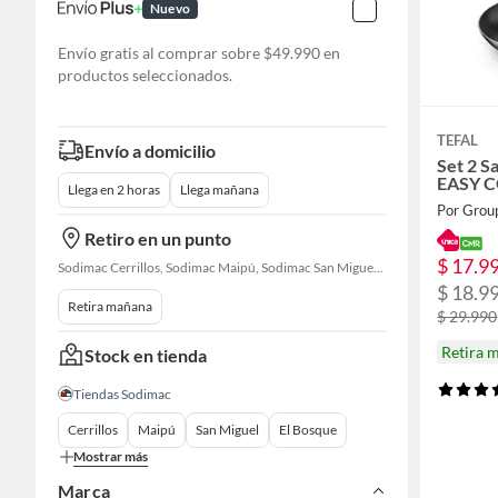
Nuevo
Envío gratis al comprar sobre $49.990 en
productos seleccionados.
TEFAL
Envío a domicilio
Set 2 S
EASY 
Llega en 2 horas
Llega mañana
Retiro en un punto
$ 17.9
Sodimac Cerrillos, Sodimac Maipú, Sodimac San Miguel, Sodimac El Bosque, Sodimac San Bernardo, Sodimac Talagante
$ 18.9
Retira mañana
$ 29.990
Retira 
Stock en tienda
Tiendas Sodimac
Cerrillos
Maipú
San Miguel
El Bosque
Mostrar más
Marca