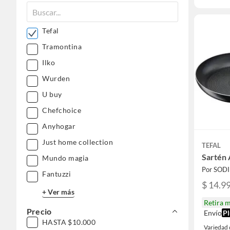
Tefal
Tramontina
Ilko
Wurden
U buy
Chefchoice
Anyhogar
Just home collection
TEFAL
Sartén 
Mundo magia
Por SOD
Fantuzzi
$ 14.99
+ Ver más
Retira 
Precio
Envío
Pl
HASTA $10.000
Variedad