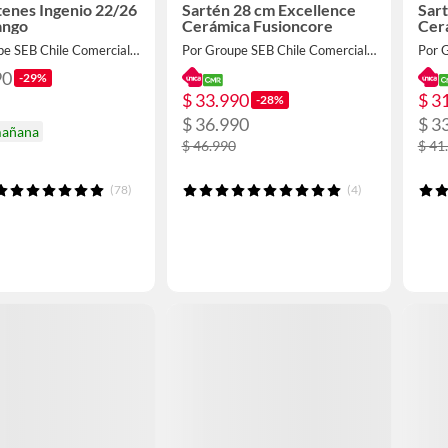
tenes Ingenio 22/26
Sartén 28 cm Excellence
Sar
ango
Cerámica Fusioncore
Cer
Por Groupe SEB Chile Comercial Limitada
Por Groupe SEB Chile Comercial Limitada
90
-29%
$ 33.990
$ 3
-28%
$ 36.990
$ 3
mañana
$ 46.990
$ 41
(78)
(4)