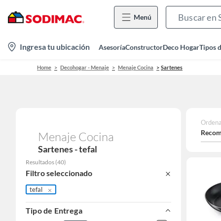
Menú
location-
Ingresa tu ubicación
Asesoría
Constructor
Deco Hogar
Tipos 
icon
Home
Decohogar - Menaje
Menaje Cocina
Sartenes
Ordena
Recom
Menaje Cocina
Sartenes - tefal
Resultados
(
40
)
Filtro seleccionado
tefal
Tipo de Entrega