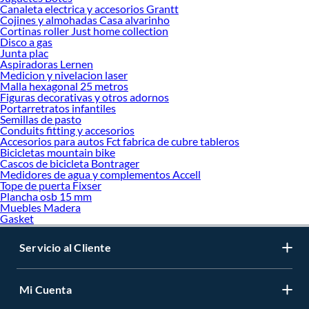
Canaleta electrica y accesorios Grantt
Cojines y almohadas Casa alvarinho
Cortinas roller Just home collection
Disco a gas
Junta plac
Aspiradoras Lernen
Medicion y nivelacion laser
Malla hexagonal 25 metros
Figuras decorativas y otros adornos
Portarretratos infantiles
Semillas de pasto
Conduits fitting y accesorios
Accesorios para autos Fct fabrica de cubre tableros
Bicicletas mountain bike
Cascos de bicicleta Bontrager
Medidores de agua y complementos Accell
Tope de puerta Fixser
Plancha osb 15 mm
Muebles Madera
Gasket
Servicio al Cliente
Mi Cuenta