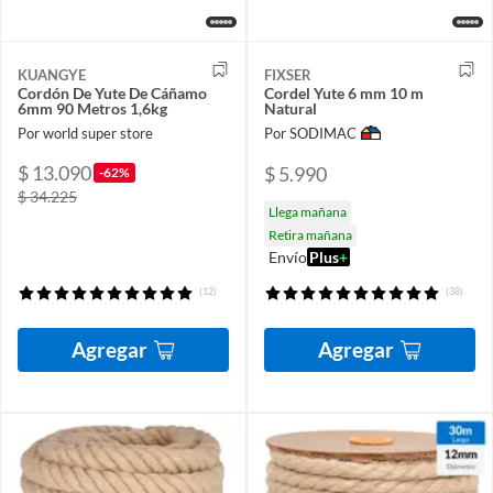
KUANGYE
FIXSER
Cordón De Yute De Cáñamo
Cordel Yute 6 mm 10 m
6mm 90 Metros 1,6kg
Natural
Por world super store
Por SODIMAC
$ 13.090
$ 5.990
-62%
$ 34.225
Llega mañana
Retira mañana
Envío
Plus
+
(12)
(38)
Agregar
Agregar