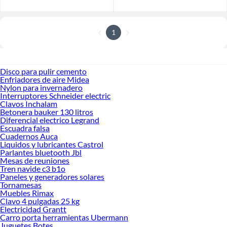
1
Disco para pulir cemento
Enfriadores de aire Midea
Nylon para invernadero
Interruptores Schneider electric
Clavos Inchalam
Betonera bauker 130 litros
Diferencial electrico Legrand
Escuadra falsa
Cuadernos Auca
Liquidos y lubricantes Castrol
Parlantes bluetooth Jbl
Mesas de reuniones
Tren navide c3 b1o
Paneles y generadores solares
Tornamesas
Muebles Rimax
Clavo 4 pulgadas 25 kg
Electricidad Grantt
Carro porta herramientas Ubermann
Juguetes Botes