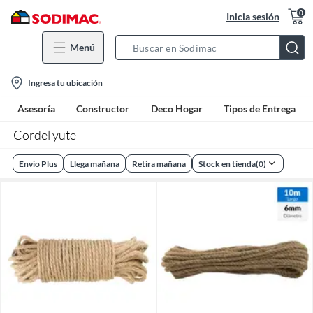
0
Inicia sesión
Menú
Search
Bar
location-
Ingresa tu ubicación
icon
Asesoría
Constructor
Deco Hogar
Tipos de Entrega
Cordel yute
Envio Plus
Llega mañana
Retira mañana
Stock en tienda
(
0
)