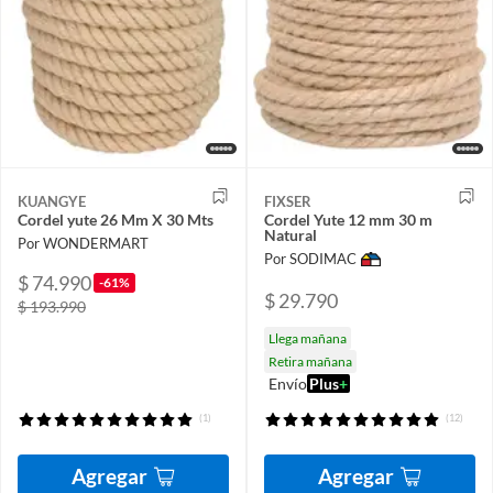
KUANGYE
FIXSER
Cordel yute 26 Mm X 30 Mts
Cordel Yute 12 mm 30 m
Natural
Por WONDERMART
Por SODIMAC
$ 74.990
-61%
$ 29.790
$ 193.990
Llega mañana
Retira mañana
Envío
Plus
+
(1)
(12)
Agregar
Agregar