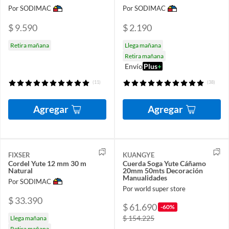
Por SODIMAC
Por SODIMAC
$ 9.590
$ 2.190
Retira mañana
Llega mañana
Retira mañana
Envío
Plus
+
(11)
(38)
Agregar
Agregar
FIXSER
KUANGYE
Cordel Yute 12 mm 30 m
Cuerda Soga Yute Cáñamo
Natural
20mm 50mts Decoración
Manualidades
Por SODIMAC
Por world super store
$ 33.390
$ 61.690
-60%
$ 154.225
Llega mañana
Retira mañana