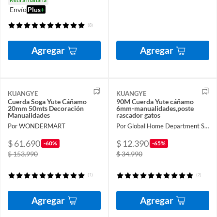
Envío
Plus
+
(8)
Agregar
Agregar
KUANGYE
KUANGYE
Cuerda Soga Yute Cáñamo
90M Cuerda Yute cáñamo
20mm 50mts Decoración
6mm-manualidades,poste
Manualidades
rascador gatos
Por WONDERMART
Por Global Home Department Store
$ 61.690
$ 12.390
-60%
-65%
$ 153.990
$ 34.990
(1)
(2)
Agregar
Agregar