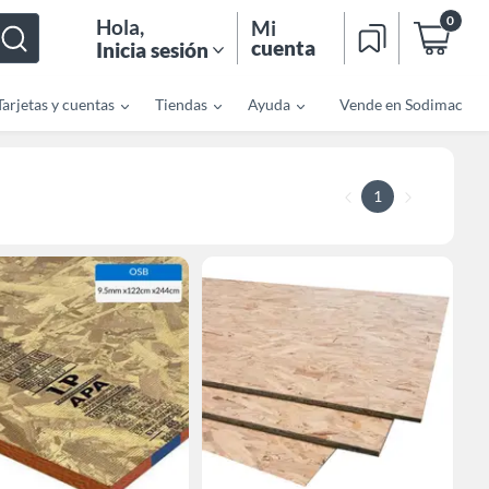
0
Hola
,
Mi
cuenta
Inicia sesión
Tarjetas y cuentas
Tiendas
Ayuda
Vende en Sodimac
1