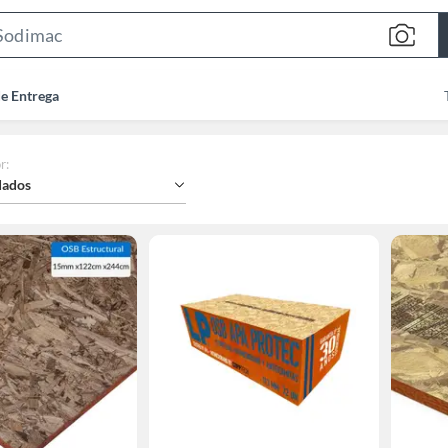
Search
Bar
de Entrega
r
:
ados