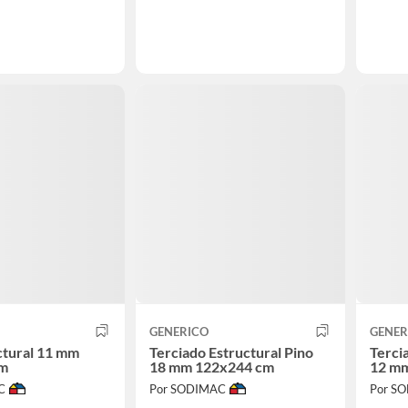
GENERICO
GENER
ctural 11 mm
Terciado Estructural Pino
Terci
cm
18 mm 122x244 cm
12 m
C
Por SODIMAC
Por S