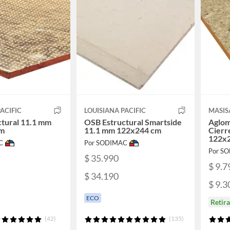
ACIFIC
LOUISIANA PACIFIC
MASIS
tural 11.1 mm
OSB Estructural Smartside
Aglom
cm
11.1 mm 122x244 cm
Cierr
122x
C
Por SODIMAC
Por S
$ 35.990
$ 9.7
$ 34.190
$ 9.3
ECO
Retir
(42)
(135)