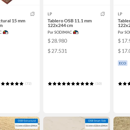
LP
LP
ctural 15 mm
Tablero OSB 11.1 mm
Table
cm
122x244 cm
122x
C
Por SODIMAC
Por S
$ 28.980
$ 17.
$ 27.531
$ 17.
ECO
(72)
(10)