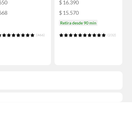
650
$ 16.390
668
$ 15.570
Retira desde 90 min
(466)
(232)