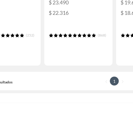
$ 23.490
$ 19.
$ 22.316
$ 18.
(252)
(868)
1
sultados