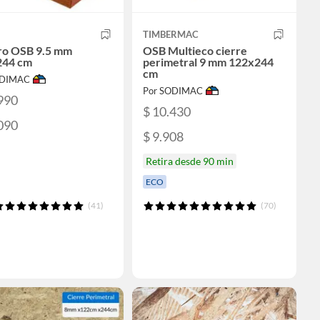
TIMBERMAC
ro OSB 9.5 mm
OSB Multieco cierre
244 cm
perimetral 9 mm 122x244
cm
ODIMAC
Por SODIMAC
990
$ 10.430
090
$ 9.908
Retira desde 90 min
ECO
(41)
(70)