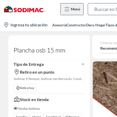
Menú
location-
Ingresa tu ubicación
Asesoría
Constructor
Deco Hogar
Tipos 
icon
Ordenar po
Recomend
Plancha osb 15 mm
Tipo de Entrega
Retiro en un punto
Sodimac El Bosque, Sodimac San Bernardo, Constructor Cantagallo, Sodimac Talagante
Retira hoy
Stock en tienda
Tiendas Sodimac
Cerrillos
Maipú
San Miguel
El Bosque