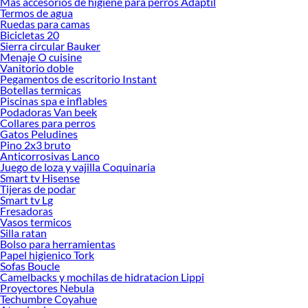
Mas accesorios de higiene para perros Adaptil
Termos de agua
Ruedas para camas
Bicicletas 20
Sierra circular Bauker
Menaje O cuisine
Vanitorio doble
Pegamentos de escritorio Instant
Botellas termicas
Piscinas spa e inflables
Podadoras Van beek
Collares para perros
Gatos Peludines
Pino 2x3 bruto
Anticorrosivas Lanco
Juego de loza y vajilla Coquinaria
Smart tv Hisense
Tijeras de podar
Smart tv Lg
Fresadoras
Vasos termicos
Silla ratan
Bolso para herramientas
Papel higienico Tork
Sofas Boucle
Camelbacks y mochilas de hidratacion Lippi
Proyectores Nebula
Techumbre Coyahue