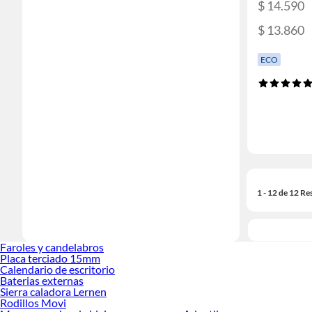
$ 14.590
$ 13.860
ECO
1 - 12 de 12 Re
Faroles y candelabros
Placa terciado 15mm
Calendario de escritorio
Baterias externas
Sierra caladora Lernen
Rodillos Movi