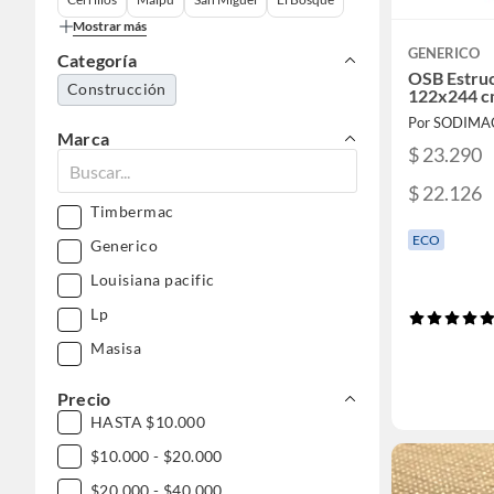
Mostrar más
GENERICO
Categoría
OSB Estru
Construcción
122x244 
Por SODIMA
Marca
$ 23.290
$ 22.126
Timbermac
ECO
Generico
Louisiana pacific
Lp
Masisa
Precio
HASTA $10.000
$10.000 - $20.000
$20.000 - $40.000