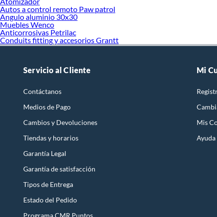
Atomizador
Autos a control remoto Paw patrol
Angulo aluminio 30x30
Muebles Wenco
Anticorrosivas Petrilac
Conduits fitting y accesorios Grantt
Servicio al Cliente
Mi C
Contáctanos
Regist
Medios de Pago
Cambi
Cambios y Devoluciones
Mis C
Tiendas y horarios
Ayuda
Garantía Legal
Garantía de satisfacción
Tipos de Entrega
Estado del Pedido
Programa CMR Puntos