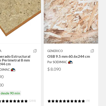
A
GENERICO
erado Estructural
OSB 9.5 mm 60.6x244 cm
e Perimetral 8 mm
Por SODIMAC
244 cm
$ 8.090
ODIMAC
90
00
a desde 90 min
(255)
(9)