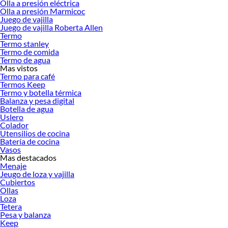
Olla a presión eléctrica
Olla a presión Marmicoc
Juego de vajilla
Juego de vajilla Roberta Allen
Termo
Termo stanley
Termo de comida
Termo de agua
Mas vistos
Termo para café
Termos Keep
Termo y botella térmica
Balanza y pesa digital
Botella de agua
Uslero
Colador
Utensilios de cocina
Batería de cocina
Vasos
Mas destacados
Menaje
Jeugo de loza y vajilla
Cubiertos
Ollas
Loza
Tetera
Pesa y balanza
Keep