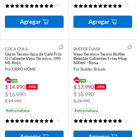
(16)
(59)
Agregar
Agregar
COCA COLA
BUFFER FLASK
Germ Termo Taza de Café Frío
Vaso Termico Termo Buffer
O Caliente Vaso Térmico, 390
Bebidas Calientes Frias Mug
ML Rojo
600ml - Rosa
Por ORRO HOME
Por Builder Brands
$ 14.990
$ 17.990
-50%
-28%
$ 16.990
$ 18.990
$ 29.990
$ 24.990
Retira mañana
Retira mañana
(24)
(23)
Agregar
Agregar