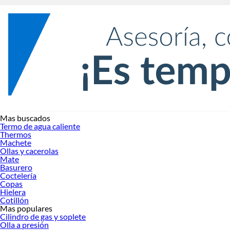
Mas buscados
Termo de agua caliente
Thermos
Machete
Ollas y cacerolas
Mate
Basurero
Coctelería
Copas
Hielera
Cotillón
Mas populares
Cilindro de gas y soplete
Olla a presión