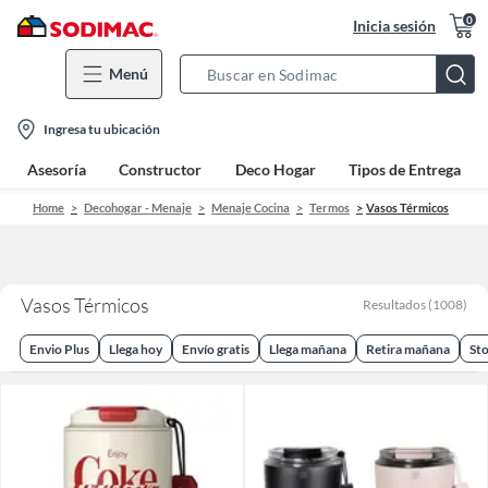
0
Inicia sesión
Menú
Search
Bar
location-
Ingresa tu ubicación
icon
Asesoría
Constructor
Deco Hogar
Tipos de Entrega
Home
Decohogar - Menaje
Menaje Cocina
Termos
Vasos Térmicos
Vasos Térmicos
Resultados
(
1008
)
Envio Plus
Llega hoy
Envío gratis
Llega mañana
Retira mañana
Sto