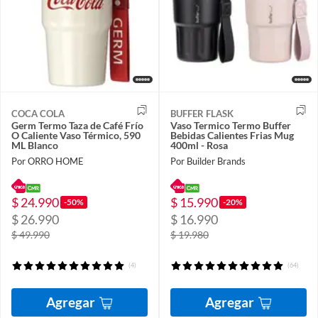
COCA COLA
BUFFER FLASK
Germ Termo Taza de Café Frío
Vaso Termico Termo Buffer
O Caliente Vaso Térmico, 590
Bebidas Calientes Frias Mug
ML Blanco
400ml - Rosa
Por ORRO HOME
Por Builder Brands
$ 24.990
$ 15.990
-50%
-20%
$ 26.990
$ 16.990
$ 49.990
$ 19.980
(4)
(64)
Agregar
Agregar