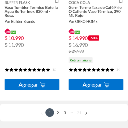
BUFFER FLASK
COCA COLA
Vaso Tumbler Termico Botella
Germ Termo Taza de Café Frío
Agua Buffer Inox 830 ml -
O Caliente Vaso Térmico, 390
Rosa.
ML Rojo
Por Builder Brands
Por ORRO HOME
$ 10.990
$ 14.990
-50%
$ 11.990
$ 16.990
$ 29.990
Retira mañana
(31)
(24)
Agregar
Agregar
...
1
2
3
21