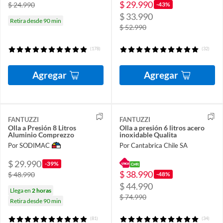
$ 29.990
-43%
$ 24.990
$ 33.990
Retira desde 90 min
$ 52.990
(178)
(32)
Agregar
Agregar
FANTUZZI
FANTUZZI
Olla a Presión 8 Litros
Olla a presión 6 litros acero
Aluminio Comprezzo
inoxidable Qualita
Por SODIMAC
Por Cantabrica Chile SA
$ 29.990
-39%
$ 38.990
-48%
$ 48.990
$ 44.990
Llega en
2 horas
$ 74.990
Retira desde 90 min
(81)
(34)