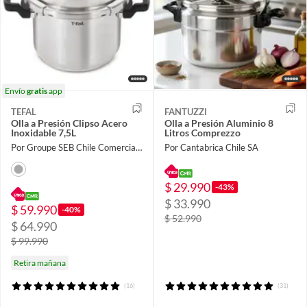
Envío
gratis
app
TEFAL
FANTUZZI
Olla a Presión Clipso Acero
Olla a Presión Aluminio 8
Inoxidable 7,5L
Litros Comprezzo
Por Groupe SEB Chile Comercial Limitada
Por Cantabrica Chile SA
$ 29.990
-43%
$ 33.990
$ 59.990
-40%
$ 52.990
$ 64.990
$ 99.990
Retira mañana
(16)
(31)