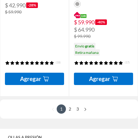
$ 42.990
-28%
$ 59.990
$ 59.990
-40%
$ 64.990
$ 99.990
Envío
gratis
Retira mañana
(18)
(17)
Agregar
Agregar
1
2
3
OLLAS A PRESIÓN