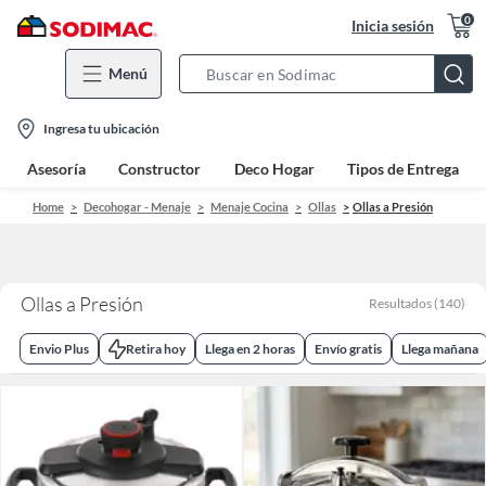
0
Inicia sesión
Menú
Search
Bar
location-
Ingresa tu ubicación
icon
Asesoría
Constructor
Deco Hogar
Tipos de Entrega
Home
Decohogar - Menaje
Menaje Cocina
Ollas
Ollas a Presión
Ollas a Presión
Resultados
(
140
)
Envio Plus
Retira hoy
Llega en 2 horas
Envío gratis
Llega mañana