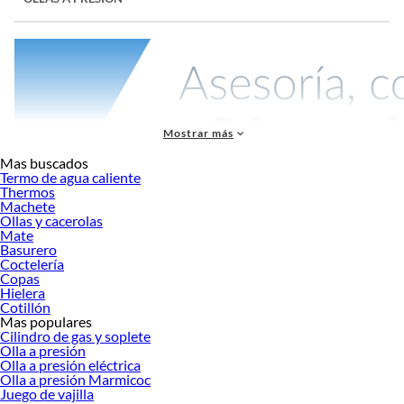
Mostrar más
Mas buscados
Termo de agua caliente
Thermos
Machete
Una olla a presión es un recipiente hermético que cocina alimentos más rápido
Ollas y cacerolas
mediante vapor a alta presión.
Reduce el tiempo de cocción hasta un 70%:
Mate
cocina legumbres en 30 minutos en lugar de 2 horas. Es un elemento
Basurero
imprescindible en cualquier cocina moderna, ideal para quienes buscan ahorrar
Coctelería
Copas
tiempo y energía al preparar comidas deliciosas y nutritivas.
Hielera
En Sodimac, hay muchas
ollas a presión
. Estas ollas se adaptan a diferentes
Cotillón
Mas populares
necesidades y estilos de cocina. Están disponibles en varias capacidades y
Cilindro de gas y soplete
marcas conocidas. Estas marcas garantizan seguridad, durabilidad y buena
Olla a presión
relación entre precio y calidad.
Olla a presión eléctrica
Olla a presión Marmicoc
Guía de capacidades según tu hogar
Juego de vajilla