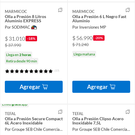
MARMICOC
MARMICOC
Olla a Presión 8 Litros
Olla a Presión 6 L Negro Fast
Aluminio EXPRESS
Aluminio
Por SODIMAC
Por Inversiones MP
$ 56.990
$ 31.010
-20%
-18%
$ 71.240
$ 37.990
Llega mañana
Llega en
2 horas
Retira desde 90 min
(57)
Agregar
Agregar
Envío
gratis
app
TEFAL
TEFAL
Olla a Presión Secure Compact
Olla a Presión Clipso Acero
6L Acero Inoxidable
Inoxidable 7,5L
Por Groupe SEB Chile Comercial Limitada
Por Groupe SEB Chile Comercial Limitada