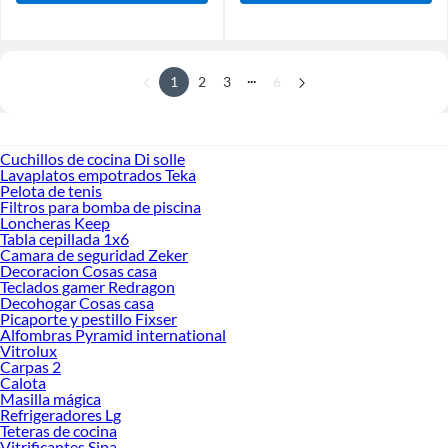
...
1
2
3
6
Cuchillos de cocina Di solle
Lavaplatos empotrados Teka
Pelota de tenis
Filtros para bomba de piscina
Loncheras Keep
Tabla cepillada 1x6
Camara de seguridad Zeker
Decoracion Cosas casa
Teclados gamer Redragon
Decohogar Cosas casa
Picaporte y pestillo Fixser
Alfombras Pyramid international
Vitrolux
Carpas 2
Calota
Masilla mágica
Refrigeradores Lg
Teteras de cocina
Vitrificantes Sipa