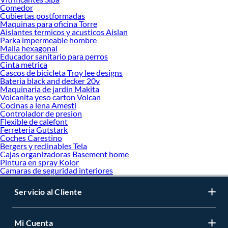
Comedor
Cubiertas postformadas
Maquinas para oficina Torre
Aislantes termicos y acusticos Aislan
Parka impermeable hombre
Malla hexagonal
Educador sanitario para perros
Cinta metrica
Cascos de bicicleta Troy lee designs
Bateria black and decker 20v
Maquinaria de jardin Makita
Volcanita yeso carton Volcan
Cocinas a lena Amesti
Controlador de presion
Flexible de calefont
Ferreteria Gutstark
Coches Carestino
Bergers y reclinables Tela
Cajas organizadoras Basement home
Pintura en spray Kolor
Camaras de seguridad interiores
Servicio al Cliente
Mi Cuenta