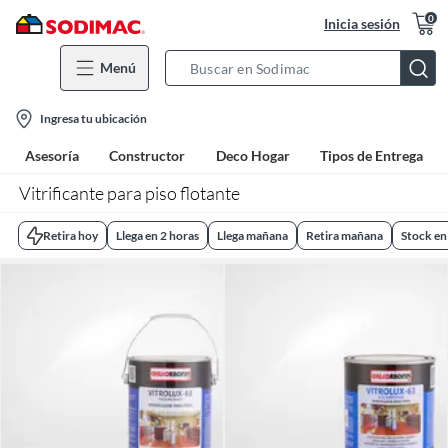
0
Inicia sesión
Menú
Search
Bar
location-
Ingresa tu ubicación
icon
Asesoría
Constructor
Deco Hogar
Tipos de Entrega
Vitrificante para piso flotante
Retira hoy
Llega en 2 horas
Llega mañana
Retira mañana
Stock en