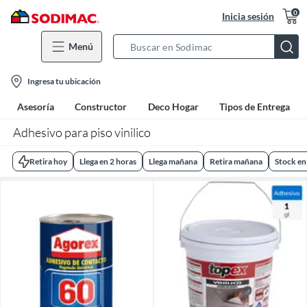
0
Inicia sesión
Menú
Search
Bar
location-
Ingresa tu ubicación
icon
Asesoría
Constructor
Deco Hogar
Tipos de Entrega
Adhesivo para piso vinilico
Retira hoy
Llega en 2 horas
Llega mañana
Retira mañana
Stock en