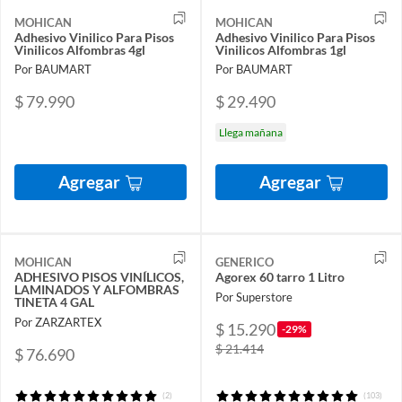
MOHICAN
MOHICAN
Adhesivo Vinilico Para Pisos
Adhesivo Vinilico Para Pisos
Vinilicos Alfombras 4gl
Vinilicos Alfombras 1gl
Por BAUMART
Por BAUMART
$ 79.990
$ 29.490
Llega mañana
Agregar
Agregar
MOHICAN
GENERICO
ADHESIVO PISOS VINÍLICOS,
Agorex 60 tarro 1 Litro
LAMINADOS Y ALFOMBRAS
Por Superstore
TINETA 4 GAL
Por ZARZARTEX
$ 15.290
-29%
$ 21.414
$ 76.690
(2)
(103)