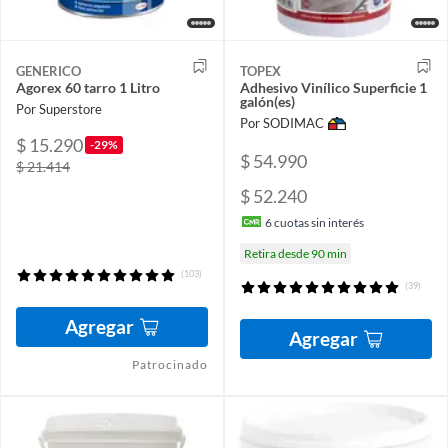
GENERICO
TOPEX
Agorex 60 tarro 1 Litro
Adhesivo Vinílico Superficie 1
galón(es)
Por Superstore
Por SODIMAC
$ 15.290
-29%
$ 54.990
$ 21.414
$ 52.240
6
cuotas sin interés
Retira desde 90 min
(103)
(39)
Agregar
Agregar
Patrocinado