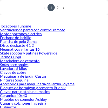
1
2
Tocadores Tuhome
Ventilador de pared con control remoto
Motor portones electrico
Enchape de ladrillo
Plancha de pelo Gama
Disco desbaste 4 1 2
Neumaticos y llantas 16
Skate scooter y patines Powerslide
Termos Lippi
Mezcladora de cemento
Sofas seccionales
Lavadora 5 kilos
Clavos de cobre
Maquinaria de jardin Castor
Pinturas Soquina
Accesorios para maquinaria de jardin Toyama
Bloques de hormigon y cemento Budnik
Clavos para pistola neumatica
Ceramica 40x40
Muebles de comedor Ashley
Cunas y colchones Inglesina
Cubiertos