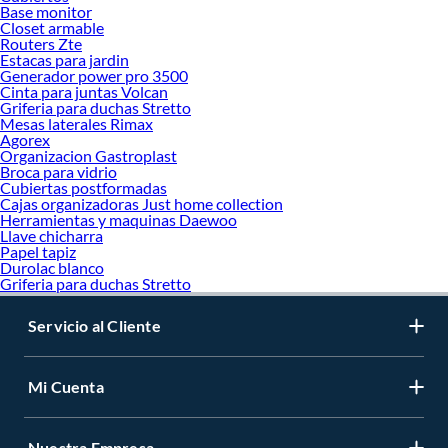
Base monitor
Closet armable
Routers Zte
Estacas para jardin
Generador power pro 3500
Cinta para juntas Volcan
Griferia para duchas Stretto
Mesas laterales Rimax
Agorex
Organizacion Gastroplast
Broca para vidrio
Cubiertas postformadas
Cajas organizadoras Just home collection
Herramientas y maquinas Daewoo
Llave chicharra
Papel tapiz
Durolac blanco
Griferia para duchas Stretto
Servicio al Cliente
Mi Cuenta
Nuestra Empresa