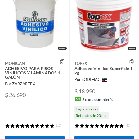
MOHICAN
TOPEX
ADHESIVO PARA PISOS
Adhesivo Vinílico Superficie 1
VINÍLICOS Y LAMINADOS 1
kg
GALÓN
Por SODIMAC
Por ZARZARTEX
$ 18.990
$ 26.690
6
cuotas sin interés
Llega mañana
Retira desde 90 min
(10)
(33)