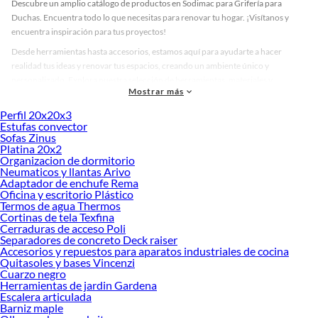
Descubre un amplio catálogo de productos en Sodimac para Grifería para
Duchas. Encuentra todo lo que necesitas para renovar tu hogar. ¡Visítanos y
encuentra inspiración para tus proyectos!
Desde herramientas hasta accesorios, estamos aquí para ayudarte a hacer
realidad tus ideas y renovar tus espacios, creando un ambiente único y
personalizado. Explora nuestra selección de herramientas, materiales y
Mostrar más
accesorios de calidad que te ayudarán a crear un espacio más tú.
Perfil 20x20x3
Desde remodelaciones hasta proyectos de decoración, estamos aquí para hacer
Estufas convector
tus ideas realidad. ¡Visítanos y encuentra todo lo que tenemos para ofrecerte en
Sofas Zinus
Grifería para Duchas!
Platina 20x2
Organizacion de dormitorio
Explora la variedad de productos de Grifería para Duchas en Sodimac
Neumaticos y llantas Arivo
Adaptador de enchufe Rema
Herramientas, materiales y accesorios de calidad para tus proyectos y
Oficina y escritorio Plástico
renovación de espacios. ¡Visítanos y descubre todo lo que tenemos para
Termos de agua Thermos
ofrecerte!
Cortinas de tela Texfina
Cerraduras de acceso Poli
Encuentra una amplia variedad de productos de Grifería para Duchas en
Separadores de concreto Deck raiser
Sodimac. Encuentra todo lo necesario para tus proyectos de renovación y
Accesorios y repuestos para aparatos industriales de cocina
decoración. ¡Visítanos y haz tus ideas realidad!
Quitasoles y bases Vincenzi
Cuarzo negro
Herramientas de jardin Gardena
Escalera articulada
Barniz maple