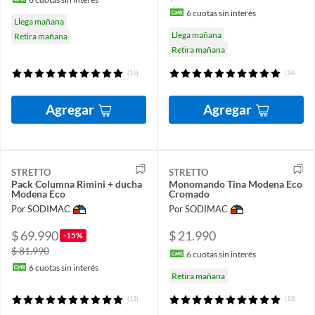
6
cuotas sin interés
Llega mañana
Llega mañana
Retira mañana
Retira mañana
(16)
(14)
Agregar
Agregar
STRETTO
STRETTO
Pack Columna Rimini + ducha
Monomando Tina Modena Eco
Modena Eco
Cromado
Por SODIMAC
Por SODIMAC
$ 69.990
$ 21.990
-15%
$ 81.990
6
cuotas sin interés
6
cuotas sin interés
Retira mañana
(11)
(13)