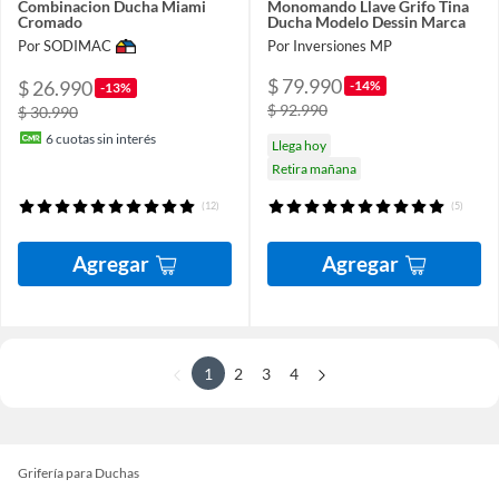
Combinacion Ducha Miami
Monomando Llave Grifo Tina
Cromado
Ducha Modelo Dessin Marca
Por SODIMAC
Por Inversiones MP
$ 79.990
$ 26.990
-14%
-13%
$ 92.990
$ 30.990
6
cuotas sin interés
Llega hoy
Retira mañana
(12)
(5)
Agregar
Agregar
1
2
3
4
Grifería para Duchas