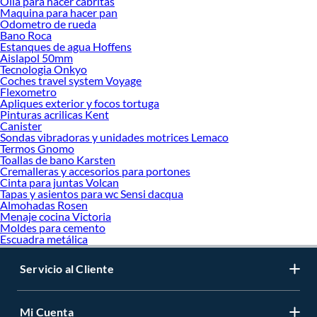
Olla para hacer cabritas
Maquina para hacer pan
Odometro de rueda
Bano Roca
Estanques de agua Hoffens
Aislapol 50mm
Tecnologia Onkyo
Coches travel system Voyage
Flexometro
Apliques exterior y focos tortuga
Pinturas acrilicas Kent
Canister
Sondas vibradoras y unidades motrices Lemaco
Termos Gnomo
Toallas de bano Karsten
Cremalleras y accesorios para portones
Cinta para juntas Volcan
Tapas y asientos para wc Sensi dacqua
Almohadas Rosen
Menaje cocina Victoria
Moldes para cemento
Escuadra metálica
Servicio al Cliente
Mi Cuenta