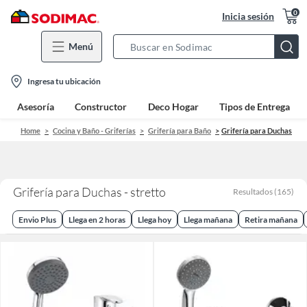
0
Inicia sesión
Menú
Search
Bar
location-
Ingresa tu ubicación
icon
Asesoría
Constructor
Deco Hogar
Tipos de Entrega
Home
Cocina y Baño - Griferías
Grifería para Baño
Grifería para Duchas
Grifería para Duchas - stretto
Resultados
(
165
)
Envio Plus
Llega en 2 horas
Llega hoy
Llega mañana
Retira mañana