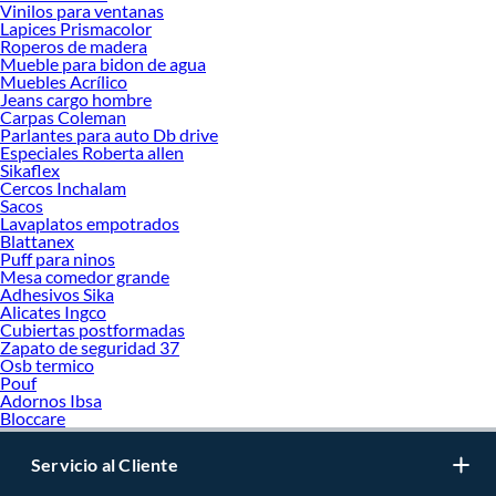
Vinilos para ventanas
Lapices Prismacolor
Roperos de madera
Mueble para bidon de agua
Muebles Acrílico
Jeans cargo hombre
Carpas Coleman
Parlantes para auto Db drive
Especiales Roberta allen
Sikaflex
Cercos Inchalam
Sacos
Lavaplatos empotrados
Blattanex
Puff para ninos
Mesa comedor grande
Adhesivos Sika
Alicates Ingco
Cubiertas postformadas
Zapato de seguridad 37
Osb termico
Pouf
Adornos Ibsa
Bloccare
Servicio al Cliente