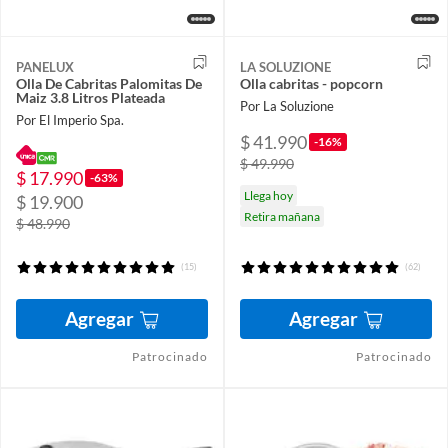
PANELUX
LA SOLUZIONE
Olla De Cabritas Palomitas De
Olla cabritas - popcorn
Maiz 3.8 Litros Plateada
Por La Soluzione
Por El Imperio Spa.
$ 41.990
-16%
$ 49.990
$ 17.990
-63%
Llega hoy
$ 19.900
Retira mañana
$ 48.990
(15)
(62)
Agregar
Agregar
Patrocinado
Patrocinado