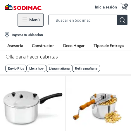
0
Inicia sesión
Menú
Search
Bar
location-
Ingresa tu ubicación
icon
Asesoría
Constructor
Deco Hogar
Tipos de Entrega
Olla para hacer cabritas
Envio Plus
Llega hoy
Llega mañana
Retira mañana