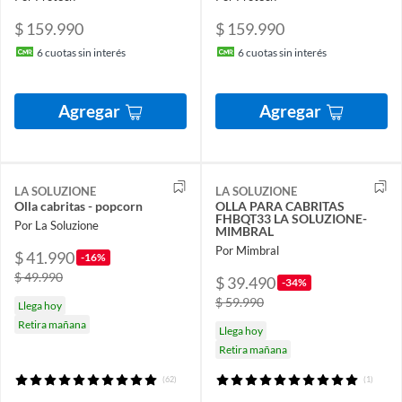
$ 159.990
$ 159.990
6
cuotas sin interés
6
cuotas sin interés
Agregar
Agregar
LA SOLUZIONE
LA SOLUZIONE
Olla cabritas - popcorn
OLLA PARA CABRITAS
FHBQT33 LA SOLUZIONE-
Por La Soluzione
MIMBRAL
Por Mimbral
$ 41.990
-16%
$ 49.990
$ 39.490
-34%
$ 59.990
Llega hoy
Retira mañana
Llega hoy
Retira mañana
(62)
(1)