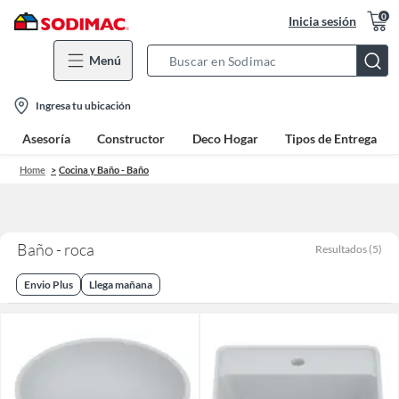
0
Inicia sesión
Menú
Search
Bar
location-
Ingresa tu ubicación
icon
Asesoría
Constructor
Deco Hogar
Tipos de Entrega
Home
Cocina y Baño - Baño
Baño - roca
Resultados
(
5
)
Envio Plus
Llega mañana