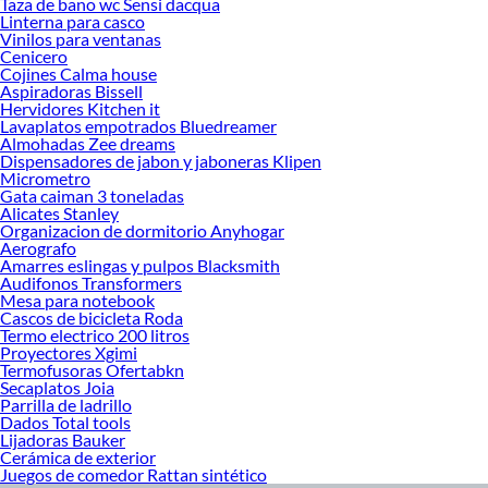
Taza de bano wc Sensi dacqua
haz tus ideas realidad!
Linterna para casco
Vinilos para ventanas
Cenicero
Cojines Calma house
Aspiradoras Bissell
Hervidores Kitchen it
Lavaplatos empotrados Bluedreamer
Almohadas Zee dreams
Dispensadores de jabon y jaboneras Klipen
Micrometro
Gata caiman 3 toneladas
Alicates Stanley
Organizacion de dormitorio Anyhogar
Aerografo
Amarres eslingas y pulpos Blacksmith
Audifonos Transformers
Mesa para notebook
Cascos de bicicleta Roda
Termo electrico 200 litros
Proyectores Xgimi
Termofusoras Ofertabkn
Secaplatos Joia
Parrilla de ladrillo
Dados Total tools
Lijadoras Bauker
Cerámica de exterior
Juegos de comedor Rattan sintético