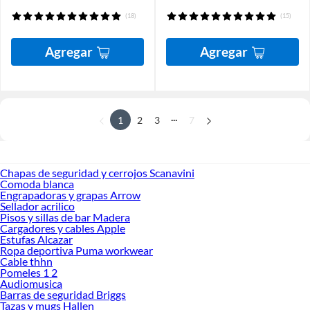
(18)
(15)
Agregar
Agregar
...
1
2
3
7
Chapas de seguridad y cerrojos Scanavini
Comoda blanca
Engrapadoras y grapas Arrow
Sellador acrilico
Pisos y sillas de bar Madera
Cargadores y cables Apple
Estufas Alcazar
Ropa deportiva Puma workwear
Cable thhn
Pomeles 1 2
Audiomusica
Barras de seguridad Briggs
Tazas y mugs Hallen