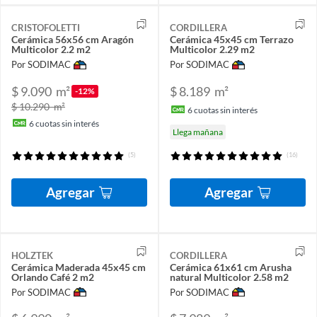
CRISTOFOLETTI
CORDILLERA
Cerámica 56x56 cm Aragón
Cerámica 45x45 cm Terrazo
Multicolor 2.2 m2
Multicolor 2.29 m2
Por SODIMAC
Por SODIMAC
$ 9.090
m²
$ 8.189
m²
-12%
$ 10.290
m²
6
cuotas sin interés
6
cuotas sin interés
Llega mañana
(5)
(16)
Agregar
Agregar
HOLZTEK
CORDILLERA
Cerámica Maderada 45x45 cm
Cerámica 61x61 cm Arusha
Orlando Café 2 m2
natural Multicolor 2.58 m2
Por SODIMAC
Por SODIMAC