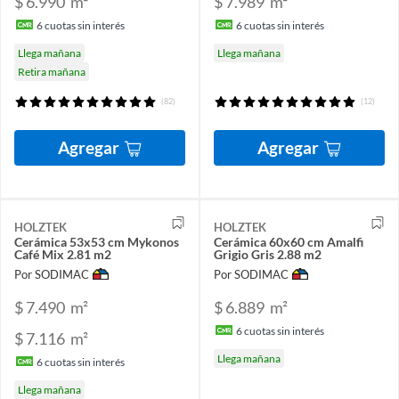
$ 6.990
m²
$ 7.989
m²
6
cuotas sin interés
6
cuotas sin interés
Llega mañana
Llega mañana
Retira mañana
(82)
(12)
Agregar
Agregar
HOLZTEK
HOLZTEK
Cerámica 53x53 cm Mykonos
Cerámica 60x60 cm Amalfi
Café Mix 2.81 m2
Grigio Gris 2.88 m2
Por SODIMAC
Por SODIMAC
$ 7.490
m²
$ 6.889
m²
6
cuotas sin interés
$ 7.116
m²
Llega mañana
6
cuotas sin interés
Llega mañana