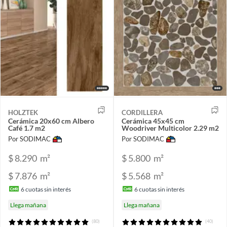
HOLZTEK
CORDILLERA
Cerámica 20x60 cm Albero
Cerámica 45x45 cm
Café 1.7 m2
Woodriver Multicolor 2.29 m2
Por SODIMAC
Por SODIMAC
$ 8.290
m²
$ 5.800
m²
$ 7.876
m²
$ 5.568
m²
6
cuotas sin interés
6
cuotas sin interés
Llega mañana
Llega mañana
(80)
(40)