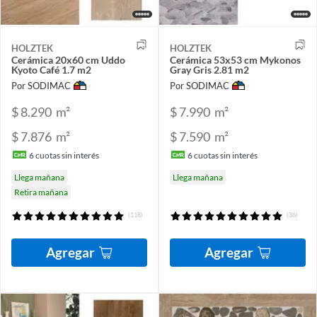
HOLZTEK
HOLZTEK
Cerámica 20x60 cm Uddo
Cerámica 53x53 cm Mykonos
Kyoto Café 1.7 m2
Gray Gris 2.81 m2
Por SODIMAC
Por SODIMAC
$ 8.290
m²
$ 7.990
m²
$ 7.876
m²
$ 7.590
m²
6
cuotas sin interés
6
cuotas sin interés
Llega mañana
Llega mañana
Retira mañana
(118)
(36)
Agregar
Agregar