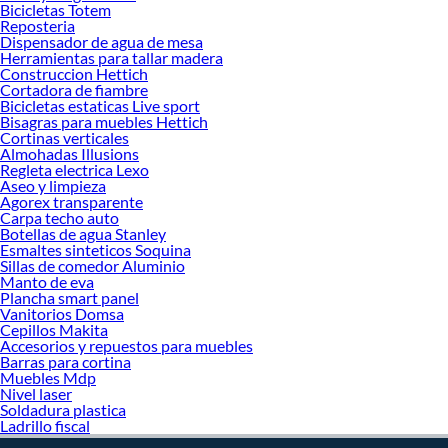
Bicicletas Totem
Reposteria
Dispensador de agua de mesa
Herramientas para tallar madera
Construccion Hettich
Cortadora de fiambre
Bicicletas estaticas Live sport
Bisagras para muebles Hettich
Cortinas verticales
Almohadas Illusions
Regleta electrica Lexo
Aseo y limpieza
Agorex transparente
Carpa techo auto
Botellas de agua Stanley
Esmaltes sinteticos Soquina
Sillas de comedor Aluminio
Manto de eva
Plancha smart panel
Vanitorios Domsa
Cepillos Makita
Accesorios y repuestos para muebles
Barras para cortina
Muebles Mdp
Nivel laser
Soldadura plastica
Ladrillo fiscal