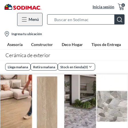
0
Inicia sesión
Menú
Search
Bar
location-
Ingresa tu ubicación
icon
Asesoría
Constructor
Deco Hogar
Tipos de Entrega
Cerámica de exterior
Llega mañana
Retira mañana
Stock en tienda
(
0
)