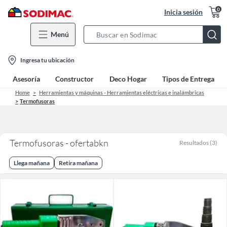
0
Inicia sesión
Menú
Search
Bar
location-
Ingresa tu ubicación
icon
Asesoría
Constructor
Deco Hogar
Tipos de Entrega
Home
Herramientas y máquinas - Herramientas eléctricas e inalámbricas
Termofusoras
Termofusoras - ofertabkn
Resultados
(
3
)
Llega mañana
Retira mañana