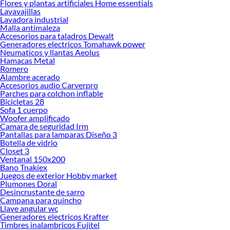
Flores y plantas artificiales Home essentials
Explora la variedad de productos de Termofusoras en Sodimac
Lavavajillas
Lavadora industrial
Herramientas, materiales y accesorios de calidad para tus proyectos y
Malla antimaleza
renovación de espacios. ¡Visítanos y descubre todo lo que tenemos para
Accesorios para taladros Dewalt
ofrecerte!
Generadores electricos Tomahawk power
Neumaticos y llantas Aeolus
Encuentra una amplia variedad de productos de Termofusoras en Sodimac.
Hamacas Metal
Encuentra todo lo necesario para tus proyectos de renovación y decoración.
Romero
¡Visítanos y haz tus ideas realidad!
Alambre acerado
Accesorios audio Carverpro
Parches para colchon inflable
Bicicletas 28
Sofa 1 cuerpo
Woofer amplificado
Camara de seguridad Irm
Pantallas para lamparas Diseño 3
Botella de vidrio
Closet 3
Ventanal 150x200
Bano Tnakiex
Juegos de exterior Hobby market
Plumones Doral
Desincrustante de sarro
Campana para quincho
Llave angular wc
Generadores electricos Krafter
Timbres inalambricos Fujitel