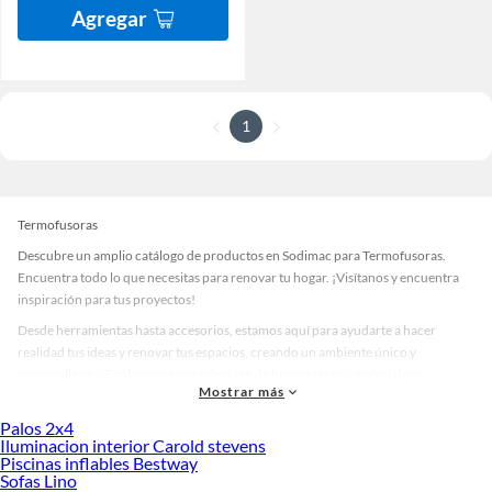
Agregar
1
Termofusoras
Descubre un amplio catálogo de productos en Sodimac para Termofusoras.
Encuentra todo lo que necesitas para renovar tu hogar. ¡Visítanos y encuentra
inspiración para tus proyectos!
Desde herramientas hasta accesorios, estamos aquí para ayudarte a hacer
realidad tus ideas y renovar tus espacios, creando un ambiente único y
personalizado. Explora nuestra selección de herramientas, materiales y
Mostrar más
accesorios de calidad que te ayudarán a crear un espacio más tú.
Palos 2x4
Desde remodelaciones hasta proyectos de decoración, estamos aquí para hacer
Iluminacion interior Carold stevens
tus ideas realidad. ¡Visítanos y encuentra todo lo que tenemos para ofrecerte en
Piscinas inflables Bestway
Termofusoras!
Sofas Lino