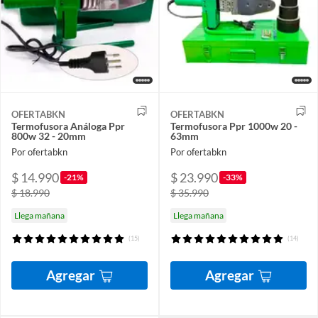
OFERTABKN
OFERTABKN
Termofusora Análoga Ppr
Termofusora Ppr 1000w 20 -
800w 32 - 20mm
63mm
Por ofertabkn
Por ofertabkn
$ 14.990
$ 23.990
-21%
-33%
$ 18.990
$ 35.990
Llega mañana
Llega mañana
(15)
(14)
Agregar
Agregar