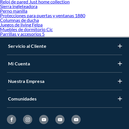
Reloj de pared Just home collection
Sierra ingleteadora
Perno manilla
Protecciones para puertas y ventanas 1880
Columnas de ducha
Juegos de living Felpa
Muebles de dormitorio Cic
Parrillas y accesorios 5
Servicio al Cliente
Mi Cuenta
Nuestra Empresa
Comunidades