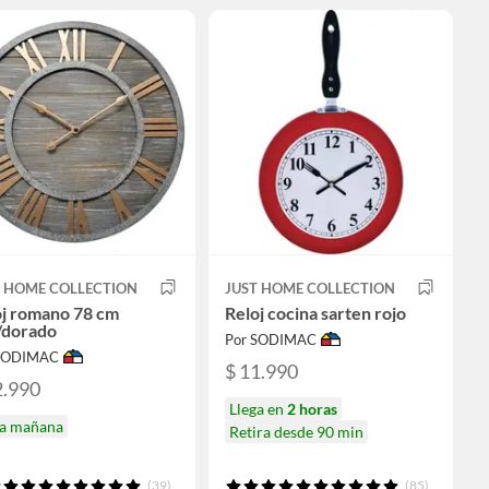
T HOME COLLECTION
JUST HOME COLLECTION
oj romano 78 cm
Reloj cocina sarten rojo
/dorado
Por SODIMAC
 SODIMAC
$ 11.990
2.990
Llega en
2 horas
ga mañana
Retira desde 90 min
(39)
(85)