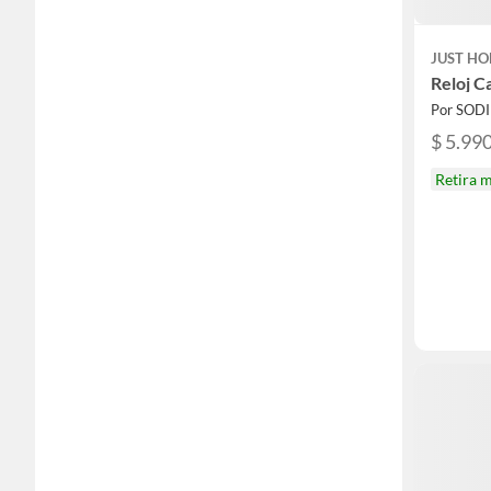
JUST HO
Reloj C
Por SOD
$ 5.99
Retira 