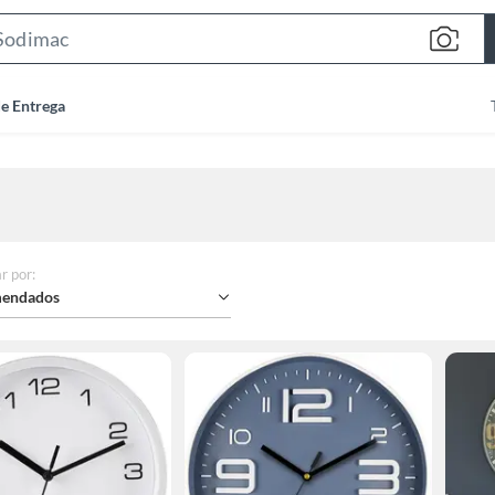
Search
Bar
de Entrega
r por
:
endados