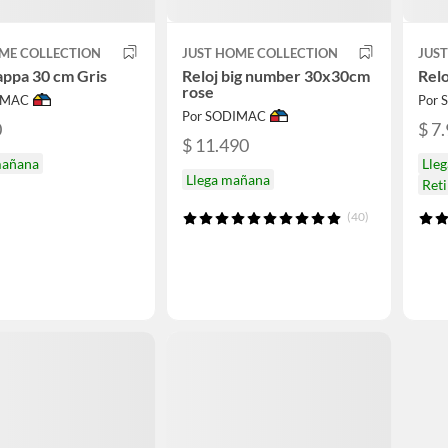
ME COLLECTION
JUST HOME COLLECTION
JUS
appa 30 cm Gris
Reloj big number 30x30cm
Relo
rose
IMAC
Por
Por SODIMAC
0
$ 7
$ 11.490
mañana
Lle
Llega mañana
Reti
(40)