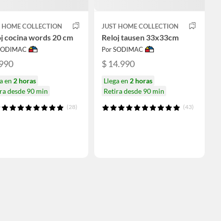
T HOME COLLECTION
JUST HOME COLLECTION
j cocina words 20 cm
Reloj tausen 33x33cm
 SODIMAC
Por SODIMAC
.990
$ 14.990
ga en
2 horas
Llega en
2 horas
ra desde 90 min
Retira desde 90 min
(28)
(43)