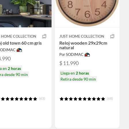
T HOME COLLECTION
JUST HOME COLLECTION
j old town 60 cm gris
Reloj wooden 29x29cm
natural
 SODIMAC
Por SODIMAC
4.990
$ 11.990
ga en
2 horas
Llega en
2 horas
ra desde 90 min
Retira desde 90 min
(63)
(68)