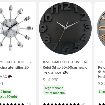
ME COLLECTION
JUST HOME COLLECTION
JUS
cina utensilios 20
Reloj 3d go 50x50cm negro
Rel
gris
Por SODIMAC
IMAC
Por
$ 14.990
90
$ 3
Llega mañana
n
2 horas
Lle
Retira mañana
desde 90 min
(51)
(42)