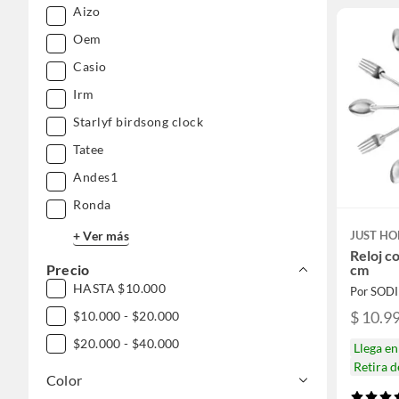
Aizo
Oem
Casio
Irm
Starlyf birdsong clock
Tatee
Andes1
Ronda
JUST HO
+ Ver más
Reloj co
cm
Precio
HASTA $10.000
Por SOD
$ 10.9
$10.000 - $20.000
$20.000 - $40.000
Llega e
Retira 
Color