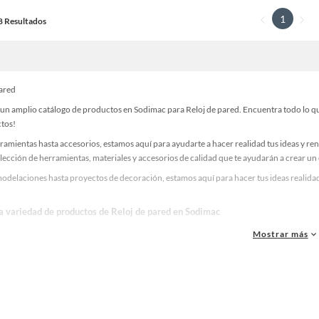
1
18 Resultados
pared
un amplio catálogo de productos en Sodimac para Reloj de pared. Encuentra todo lo que
ctos!
ramientas hasta accesorios, estamos aquí para ayudarte a hacer realidad tus ideas y re
lección de herramientas, materiales y accesorios de calidad que te ayudarán a crear un
odelaciones hasta proyectos de decoración, estamos aquí para hacer tus ideas realidad.
la variedad de productos de Reloj de pared en Sodimac
as, materiales y accesorios de calidad para tus proyectos y renovación de espacios. ¡
Mostrar más
 una amplia variedad de productos de Reloj de pared en Sodimac. Encuentra todo lo nec
idad!