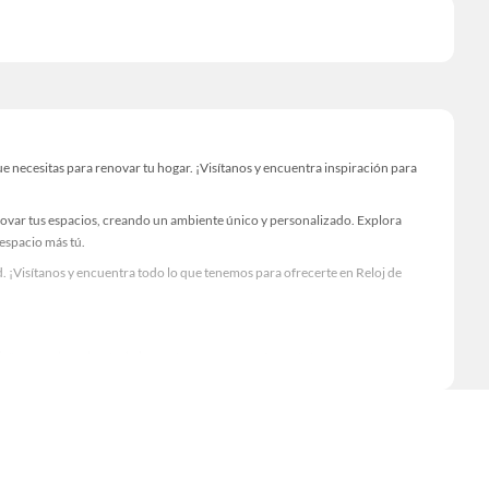
 necesitas para renovar tu hogar. ¡Visítanos y encuentra inspiración para
novar tus espacios, creando un ambiente único y personalizado. Explora
 espacio más tú.
 ¡Visítanos y encuentra todo lo que tenemos para ofrecerte en Reloj de
Visítanos y descubre todo lo que tenemos para ofrecerte!
esario para tus proyectos de renovación y decoración. ¡Visítanos y haz tus