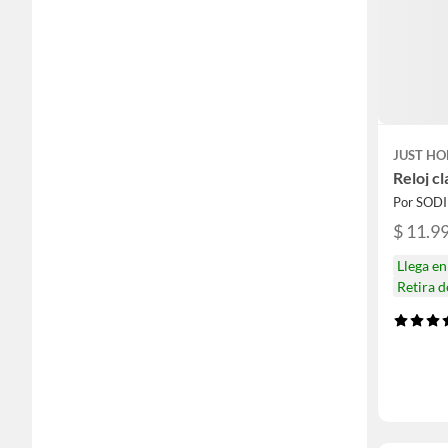
JUST HO
Reloj c
Por SOD
$ 11.9
Llega e
Retira 