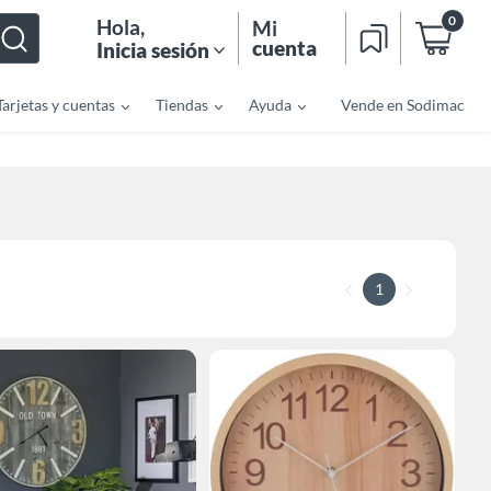
0
Hola
,
Mi
cuenta
Inicia sesión
Tarjetas y cuentas
Tiendas
Ayuda
Vende en Sodimac
1