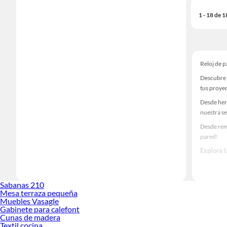
1 - 18 de 
Reloj de 
Descubre 
tus proye
Desde her
nuestra se
Desde rem
pared!
Explora 
Herramient
Encuentra
Sabanas 210
ideas real
Mesa terraza pequeña
Muebles Vasagle
Gabinete para calefont
Cunas de madera
Textil cocina