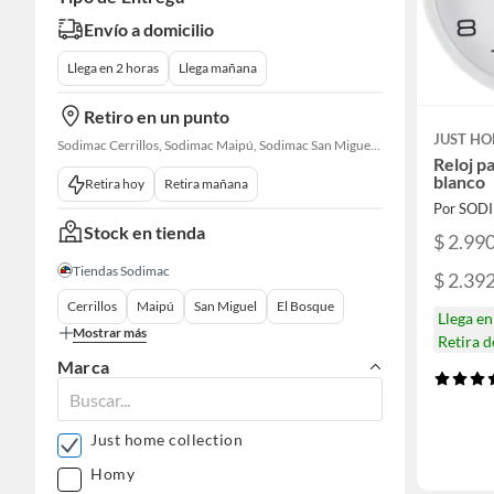
Envío a domicilio
Llega en 2 horas
Llega mañana
Retiro en un punto
JUST HO
Sodimac Cerrillos, Sodimac Maipú, Sodimac San Miguel, Sodimac El Bosque, Sodimac San Bernardo, Sodimac Talagante, Sodimac San Fernando
Reloj p
blanco
Retira hoy
Retira mañana
Por SOD
Stock en tienda
$ 2.99
Tiendas Sodimac
$ 2.39
Cerrillos
Maipú
San Miguel
El Bosque
Llega e
Mostrar más
Retira 
Marca
Just home collection
Homy