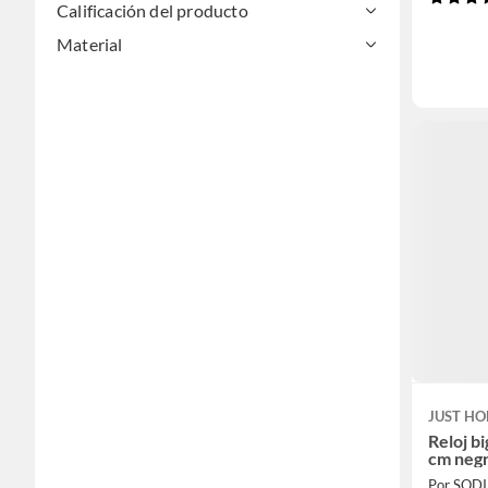
Calificación del producto
Material
JUST HO
Reloj b
cm neg
Por SOD