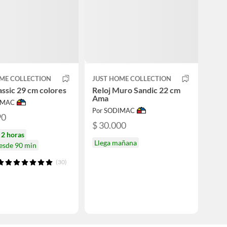
ME COLLECTION
JUST HOME COLLECTION
lassic 29 cm colores
Reloj Muro Sandic 22 cm
Ama
IMAC
Por SODIMAC
90
$ 30.000
n
2 horas
Llega mañana
desde 90 min
(30)