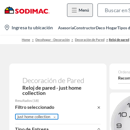
Menú
location-
Ingresa tu ubicación
Asesoría
Constructor
Deco Hogar
Tipos 
icon
Home
Decohogar - Decoración
Decoración de Pared
Reloj de pared
Ordena
Recom
Decoración de Pared
Reloj de pared - just home
collection
Resultados
(
18
)
Filtro seleccionado
just home collection
Tipo de Entrega