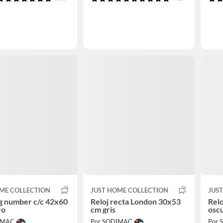
ME COLLECTION
JUST HOME COLLECTION
JUS
ig number c/c 42x60
Reloj recta London 30x53
Rel
ro
cm gris
osc
IMAC
Por SODIMAC
Por