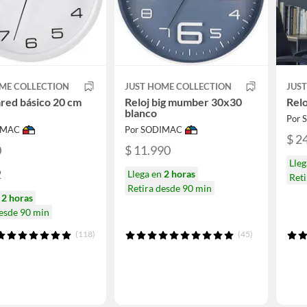
ME COLLECTION
JUST HOME COLLECTION
JUS
ared básico 20 cm
Reloj big mumber 30x30
Relo
blanco
Por
IMAC
Por SODIMAC
$ 2
0
$ 11.990
Lle
2
Llega en
2 horas
Reti
Retira desde 90 min
n
2 horas
desde 90 min
(118)
(45)