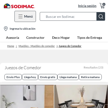
0
Inicia sesión
Menú
Search
Bar
location-
Ingresa tu ubicación
icon
Asesoría
Constructor
Deco Hogar
Tipos de Entrega
Home
Muebles - Muebles de comedor
Juegos de Comedor
Juegos de Comedor
Resultados
(
23
)
Envio Plus
Llega hoy
Envío gratis
Llega mañana
Retira mañana