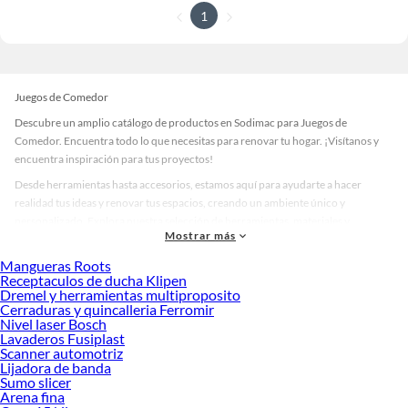
1
Juegos de Comedor
Descubre un amplio catálogo de productos en Sodimac para Juegos de
Comedor. Encuentra todo lo que necesitas para renovar tu hogar. ¡Visítanos y
encuentra inspiración para tus proyectos!
Desde herramientas hasta accesorios, estamos aquí para ayudarte a hacer
realidad tus ideas y renovar tus espacios, creando un ambiente único y
personalizado. Explora nuestra selección de herramientas, materiales y
Mostrar más
accesorios de calidad que te ayudarán a crear un espacio más tú.
Mangueras Roots
Desde remodelaciones hasta proyectos de decoración, estamos aquí para hacer
Receptaculos de ducha Klipen
tus ideas realidad. ¡Visítanos y encuentra todo lo que tenemos para ofrecerte en
Dremel y herramientas multiproposito
Juegos de Comedor!
Cerraduras y quincalleria Ferromir
Nivel laser Bosch
Explora la variedad de productos de Juegos de Comedor en Sodimac
Lavaderos Fusiplast
Scanner automotriz
Herramientas, materiales y accesorios de calidad para tus proyectos y
Lijadora de banda
renovación de espacios. ¡Visítanos y descubre todo lo que tenemos para
Sumo slicer
ofrecerte!
Arena fina