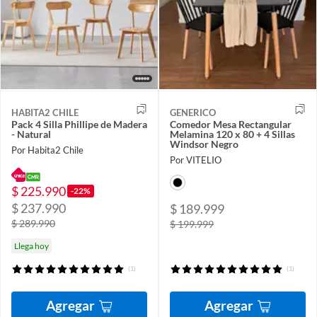
HABITA2 CHILE
GENERICO
Pack 4 Silla Phillipe de Madera
Comedor Mesa Rectangular
- Natural
Melamina 120 x 80 + 4 Sillas
Windsor Negro
Por Habita2 Chile
Por VITELIO
$ 225.990
-22%
$ 237.990
$ 189.999
$ 289.990
$ 199.999
Llega hoy
(1)
(1)
Agregar
Agregar