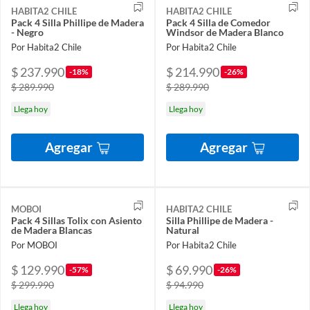
HABITA2 CHILE
HABITA2 CHILE
Pack 4 Silla Phillipe de Madera
Pack 4 Silla de Comedor
- Negro
Windsor de Madera Blanco
Por Habita2 Chile
Por Habita2 Chile
$ 237.990
$ 214.990
-18%
-26%
$ 289.990
$ 289.990
Llega hoy
Llega hoy
Agregar
Agregar
MOBOI
HABITA2 CHILE
Pack 4 Sillas Tolix con Asiento
Silla Phillipe de Madera -
de Madera Blancas
Natural
Por MOBOI
Por Habita2 Chile
$ 129.990
$ 69.990
-57%
-26%
$ 299.990
$ 94.990
Llega hoy
Llega hoy