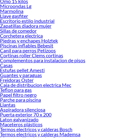
Omo 15 kilos
Encuentra una amplia variedad de productos de Juegos de Comedor en
Microondas Lg
Sodimac. Encuentra todo lo necesario para tus proyectos de renovación y
Marmolina
decoración. ¡Visítanos y haz tus ideas realidad!
Llave gasfiter
Escritorio estilo industrial
Zapatillas diadora mujer
Sillas de comedor
Corchetera electrica
Piedras y enchapes Holztek
Piscinas inflables Bebesit
Canil para perros Petizoos
Cortinas roller Clems cortinas
Complementos para instalacion de pisos
Casas
Estufas pellet Amesti
Guantes y paraguas
Freidoras Oster
Caja de distribucion electrica Mec
Teflon para gas
Papel filtro negro
Parche para piscina
Llantas
Aspiradora silenciosa
Puerta exterior 70 x 200
Laton galvanizado
Maceteros plásticos
Termos electricos y calderas Bosch
Termos electricos y calderas Mademsa