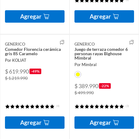
Agregar
Agregar
GENERICO
GENERICO
Comedor Florencia cerámica
Juego de terraza comedor 6
gris 8S Caramelo
personas rayas Bighouse
Mimbral
Por KOLIAT
Por Mimbral
$ 619.990
-49%
$ 1.219.990
$ 389.990
-22%
$ 499.990
(4)
(3)
Agregar
Agregar