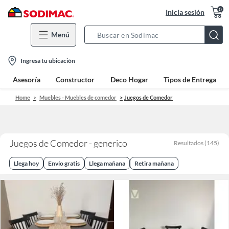
0
Inicia sesión
Menú
Search
Bar
location-
Ingresa tu ubicación
icon
Asesoría
Constructor
Deco Hogar
Tipos de Entrega
Home
Muebles - Muebles de comedor
Juegos de Comedor
Juegos de Comedor - generico
Resultados
(
145
)
Llega hoy
Envío gratis
Llega mañana
Retira mañana