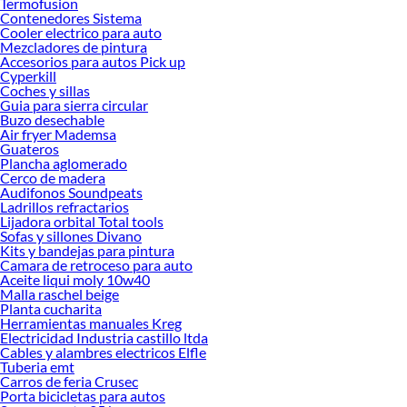
Termofusion
ofrecerte!
Contenedores Sistema
Cooler electrico para auto
Encuentra una amplia variedad de productos de Juegos de Comedor en
Mezcladores de pintura
Sodimac. Encuentra todo lo necesario para tus proyectos de renovación y
Accesorios para autos Pick up
decoración. ¡Visítanos y haz tus ideas realidad!
Cyperkill
Coches y sillas
Guia para sierra circular
Buzo desechable
Air fryer Mademsa
Guateros
Plancha aglomerado
Cerco de madera
Audifonos Soundpeats
Ladrillos refractarios
Lijadora orbital Total tools
Sofas y sillones Divano
Kits y bandejas para pintura
Camara de retroceso para auto
Aceite liqui moly 10w40
Malla raschel beige
Planta cucharita
Herramientas manuales Kreg
Electricidad Industria castillo ltda
Cables y alambres electricos Elfle
Tuberia emt
Carros de feria Crusec
Porta bicicletas para autos