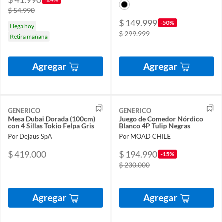
$ 54.990
$ 149.999
-50%
Llega hoy
$ 299.999
Retira mañana
Agregar
Agregar
GENERICO
GENERICO
Mesa Dubai Dorada (100cm)
Juego de Comedor Nórdico
con 4 Sillas Tokio Felpa Gris
Blanco 4P Tulip Negras
Por Dejaus SpA
Por MOAD CHILE
$ 419.000
$ 194.990
-15%
$ 230.000
Agregar
Agregar