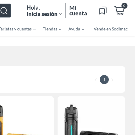
0
Hola
,
Mi
cuenta
Inicia sesión
Tarjetas y cuentas
Tiendas
Ayuda
Vende en Sodimac
1