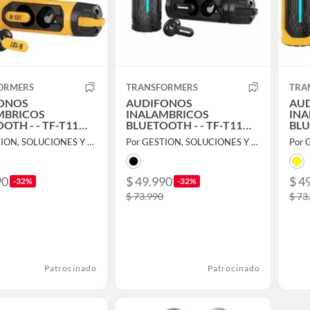
ORMERS
TRANSFORMERS
TRA
ONOS
AUDIFONOS
AU
MBRICOS
INALAMBRICOS
INA
OTH - - TF-T11
BLUETOOTH - - TF-T11
BLU
EBEE
MEGATRON
BU
Por GESTION, SOLUCIONES Y SERVICIOS TECNOLÓGICAS SPA
Por GESTION, SOLUCIONES Y SERVICIOS TECNOLÓGICAS SPA
90
$ 49.990
$ 4
-32%
-32%
$ 73.990
$ 73
Patrocinado
Patrocinado