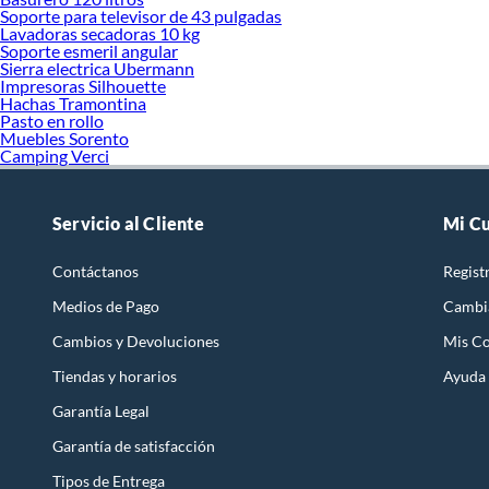
Soporte para televisor de 43 pulgadas
Lavadoras secadoras 10 kg
Soporte esmeril angular
Sierra electrica Ubermann
Impresoras Silhouette
Hachas Tramontina
Pasto en rollo
Muebles Sorento
Camping Verci
Servicio al Cliente
Mi C
Contáctanos
Regist
Medios de Pago
Cambi
Cambios y Devoluciones
Mis C
Tiendas y horarios
Ayuda
Garantía Legal
Garantía de satisfacción
Tipos de Entrega