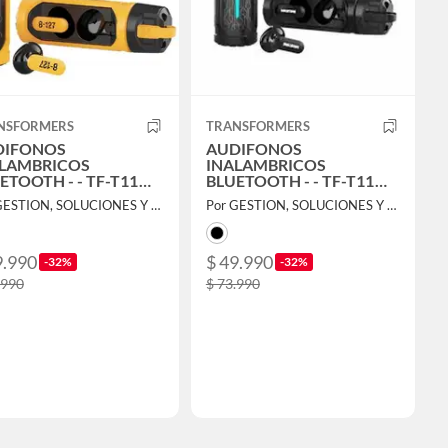
NSFORMERS
TRANSFORMERS
DIFONOS
AUDIFONOS
LAMBRICOS
INALAMBRICOS
ETOOTH - - TF-T11
BLUETOOTH - - TF-T11
MBLEBEE
MEGATRON
Por GESTION, SOLUCIONES Y SERVICIOS TECNOLÓGICAS SPA
Por GESTION, SOLUCIONES Y SERVICIOS TECNOLÓGICAS SPA
9.990
$ 49.990
-32%
-32%
.990
$ 73.990