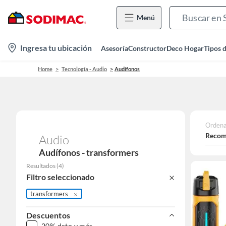
Menú
location-
Ingresa tu ubicación
Asesoría
Constructor
Deco Hogar
Tipos 
icon
Home
Tecnología - Audio
Audífonos
Ordena
Recom
Audio
Audífonos - transformers
Resultados
(
4
)
Filtro seleccionado
transformers
Descuentos
20% dcto y más