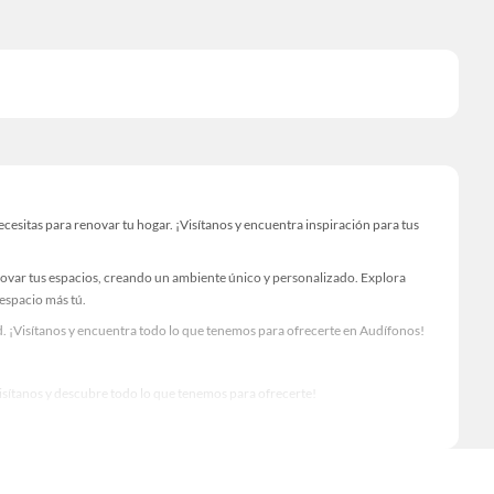
sitas para renovar tu hogar. ¡Visítanos y encuentra inspiración para tus
novar tus espacios, creando un ambiente único y personalizado. Explora
 espacio más tú.
. ¡Visítanos y encuentra todo lo que tenemos para ofrecerte en Audífonos!
Visítanos y descubre todo lo que tenemos para ofrecerte!
o para tus proyectos de renovación y decoración. ¡Visítanos y haz tus ideas