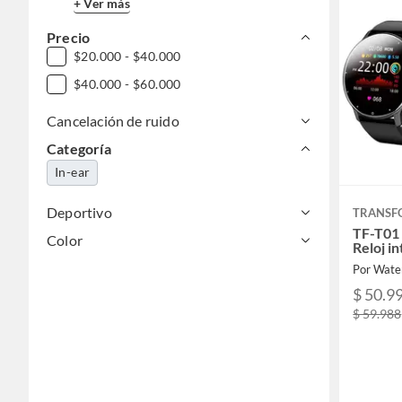
+ Ver más
Precio
$20.000 - $40.000
$40.000 - $60.000
Cancelación de ruido
Categoría
In-ear
Deportivo
TRANSF
TF-T01 
Color
Reloj in
Por Wate
$ 50.9
$ 59.988