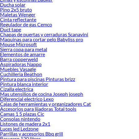
Ducha solar
Pino 2x5 bruto
Maletas Wenger
Cinta reflectante
Regulador de gas Cemco
Duct tape
Chapas de puertas y cerraduras Scanavini
Maquinas para cortar pelo Babyliss pro
Mouse Microsoft
Sierra copa para metal
Elementos de amarre
Barra copperweld
Aspiradoras Nappo
Muebles Vasagle
Cuchilleria Beathon
Pintura para piscinas Pinturas brizz
Pintura blanca interior
Cizalla electrica
Mas utensilios de cocina Joseph joseph
Diferencial electrico Lexo
Cajas de herramientas y organizadores Cat
Accesorios para lijadoras Total tools
Camas 1 5 plazas Cic
Consolas nintendo
Listones de madera 2x1
Luces led Ledzone
Parrillas y accesorios Bbq grill
Basurero 120 litros