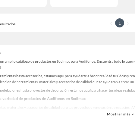
1
 Resultados
s
un amplio catálogo de productos en Sodimac para Audífonos. Encuentra todo lo que nece
!
ramientas hasta accesorios, estamos aquí para ayudarte a hacer realidad tus ideas y re
lección de herramientas, materiales y accesorios de calidad que te ayudarán a crear un
odelaciones hasta proyectos de decoración, estamos aquí para hacer tus ideas realidad
la variedad de productos de Audífonos en Sodimac
as, materiales y accesorios de calidad para tus proyectos y renovación de espacios. ¡
Mostrar más
 una amplia variedad de productos de Audífonos en Sodimac. Encuentra todo lo necesari