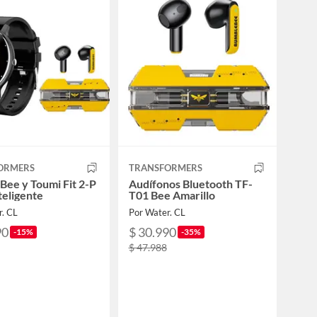
ORMERS
TRANSFORMERS
Bee y Toumi Fit 2-P
Audífonos Bluetooth TF-
teligente
T01 Bee Amarillo
r. CL
Por Water. CL
90
$ 30.990
-15%
-35%
$ 47.988