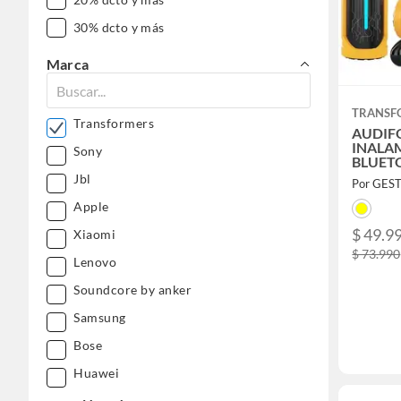
30% dcto y más
Marca
TRANSF
Transformers
AUDIF
INALA
Sony
BLUETO
BUMBL
Jbl
Apple
$ 49.9
Xiaomi
$ 73.990
Lenovo
Soundcore by anker
Samsung
Bose
Huawei