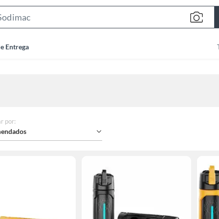
Search
Bar
de Entrega
r por
:
endados