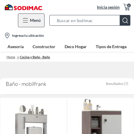
0
Inicia sesión
Menú
Search
Bar
location-
Ingresa tu ubicación
icon
Asesoría
Constructor
Deco Hogar
Tipos de Entrega
Home
Cocina y Baño - Baño
Baño - mobilfrank
Resultados
(
7
)