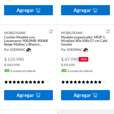
Agregar
Agregar
MOBILFRANK
MOBILFRANK
Combo Mueble con
Mueble organizador MDP 1
Lavamanos 9003MB-9006B
Nivel(es) 80x108x17 cm Café
Beige Malbec y Blanco
Smoke
60x80x37 cm
Por SODIMAC
Por SODIMAC
$ 159.990
$ 47.990
-31%
$ 169.990
$ 69.990
6
cuotas sin interés
6
cuotas sin interés
(3)
(3)
Agregar
Agregar