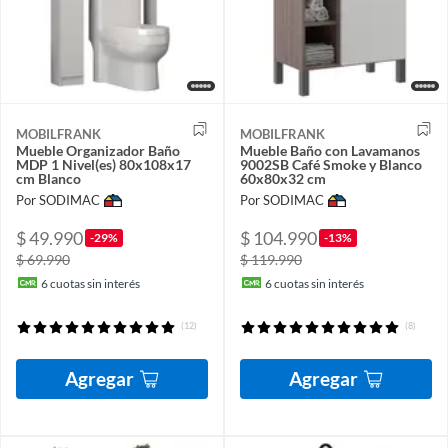
MOBILFRANK
MOBILFRANK
Mueble Organizador Baño
Mueble Baño con Lavamanos
MDP 1 Nivel(es) 80x108x17
9002SB Café Smoke y Blanco
cm Blanco
60x80x32 cm
Por SODIMAC
Por SODIMAC
$ 49.990
$ 104.990
-29%
-13%
$ 69.990
$ 119.990
6
cuotas sin interés
6
cuotas sin interés
(12)
(8)
Agregar
Agregar