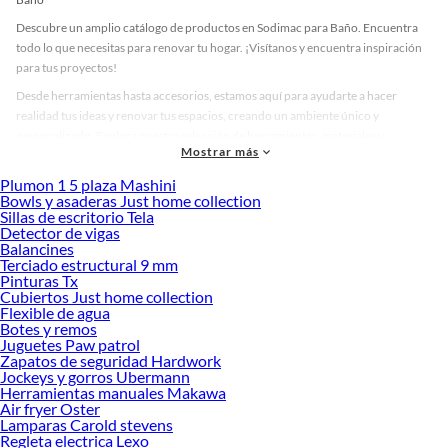
Descubre un amplio catálogo de productos en Sodimac para Baño. Encuentra
todo lo que necesitas para renovar tu hogar. ¡Visítanos y encuentra inspiración
para tus proyectos!
Desde herramientas hasta accesorios, estamos aquí para ayudarte a hacer
realidad tus ideas y renovar tus espacios, creando un ambiente único y
personalizado. Explora nuestra selección de herramientas, materiales y
Mostrar más
accesorios de calidad que te ayudarán a crear un espacio más tú.
Plumon 1 5 plaza Mashini
Desde remodelaciones hasta proyectos de decoración, estamos aquí para hacer
Bowls y asaderas Just home collection
tus ideas realidad. ¡Visítanos y encuentra todo lo que tenemos para ofrecerte en
Sillas de escritorio Tela
Baño!
Detector de vigas
Balancines
Explora la variedad de productos de Baño en Sodimac
Terciado estructural 9 mm
Pinturas Tx
Herramientas, materiales y accesorios de calidad para tus proyectos y
Cubiertos Just home collection
renovación de espacios. ¡Visítanos y descubre todo lo que tenemos para
Flexible de agua
ofrecerte!
Botes y remos
Juguetes Paw patrol
Encuentra una amplia variedad de productos de Baño en Sodimac. Encuentra
Zapatos de seguridad Hardwork
todo lo necesario para tus proyectos de renovación y decoración. ¡Visítanos y
Jockeys y gorros Ubermann
haz tus ideas realidad!
Herramientas manuales Makawa
Air fryer Oster
Lamparas Carold stevens
Regleta electrica Lexo