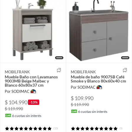
MOBILFRANK
MOBILFRANK
Mueble Baño con Lavamanos
Mueble de baño 9007SB Café
9003MB Beige Malbec y
Smoke y Blanco 80x60x40 cm
Blanco 60x80x37 cm
Por SODIMAC
Por SODIMAC
$ 109.990
$ 104.990
-13%
$ 119.990
$ 119.990
6
cuotas sin interés
6
cuotas sin interés
(10)
(5)