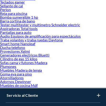
Teclados gamer
Sellante de cal
Perlon
Reja para piscina
Bomba sumergible 1 hp
Barra cortina de bano
Tester multitester y multimetro Schneider electric
Aspiradoras Total tools
Pantallas para auto
Audio Equipos de amplificación para espectáculos
Traba volantes y traba ruedas Daytona
Smart home Nanoleaf
Ducha telefono
Proyectores Xgimi
Generadores electricos Bluetti
Cilindro de gas 15 kilos
Sofas cama y futones Madera
Plumones
Muebles Madera de lenga
Goma eva para piso
Atornilladores
Adornos Dewinner
Muebles de cocina Mdf
Servicio al Cliente