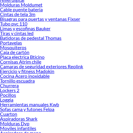
ofrecerte!
Molduras Moldumet
Cable puente bateria
Encuentra una amplia variedad de productos de Smart Home en Sodimac.
Cintas de tela 3m
Encuentra todo lo necesario para tus proyectos de renovación y decoración.
Bisagras para puertas y ventanas Fixser
¡Visítanos y haz tus ideas realidad!
Tubo pvc 110
Limas y escofinas Bauker
Tiras y cintas led
Batidoras de pedestal Thomas
Portavelas
Mosquiteros
Caja de cartón
Placa electrica Bticino
Cornisas Atrim chile
Camaras de seguridad exteriores Reolink
Ejercicio y fitness Madokin
Cocina Acero inoxidable
Tornillo escuadra
Churrera
Lockers 2
Pocillos
Loggia
Herramientas manuales Kwb
Sofas cama y futones Felpa
Cuarton
Aspiradoras Shark
Molduras Dvp
Moviles infantiles
Aspiradora de mano