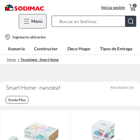
0
Inicia sesión
Menú
Search
Bar
location-
Ingresa tu ubicación
icon
Asesoría
Constructor
Deco Hogar
Tipos de Entrega
Home
Tecnología - Smart Home
Smart Home - nanoleaf
Resultados
(
4
)
Envio Plus