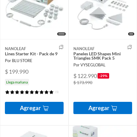
NANOLEAF
NANOLEAF
Lines Starter Kit - Pack de 9
Paneles LED Shapes Mini
Triangles SMK Pack 5
Por BLU STORE
Por VYSEGLOBAL
$ 199.990
$ 122.990
-29%
Llega mañana
$ 173.990
(1)
Agregar
Agregar