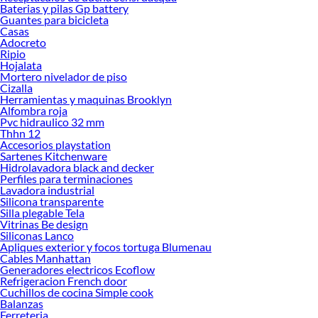
Baterias y pilas Gp battery
Herramientas, materiales y accesorios de calidad para tus proyectos y
Guantes para bicicleta
renovación de espacios. ¡Visítanos y descubre todo lo que tenemos para
Casas
ofrecerte!
Adocreto
Ripio
Encuentra una amplia variedad de productos de Smart Home en Sodimac.
Hojalata
Encuentra todo lo necesario para tus proyectos de renovación y decoración.
Mortero nivelador de piso
¡Visítanos y haz tus ideas realidad!
Cizalla
Herramientas y maquinas Brooklyn
Alfombra roja
Pvc hidraulico 32 mm
Thhn 12
Accesorios playstation
Sartenes Kitchenware
Hidrolavadora black and decker
Perfiles para terminaciones
Lavadora industrial
Silicona transparente
Silla plegable Tela
Vitrinas Be design
Siliconas Lanco
Apliques exterior y focos tortuga Blumenau
Cables Manhattan
Generadores electricos Ecoflow
Refrigeracion French door
Cuchillos de cocina Simple cook
Balanzas
Ferreteria