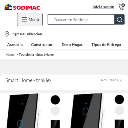
0
Inicia sesión
Menú
Search
Bar
location-
Ingresa tu ubicación
icon
Asesoría
Constructor
Deco Hogar
Tipos de Entrega
Home
Tecnología - Smart Home
Smart Home - tnakiex
Resultados
(
7
)