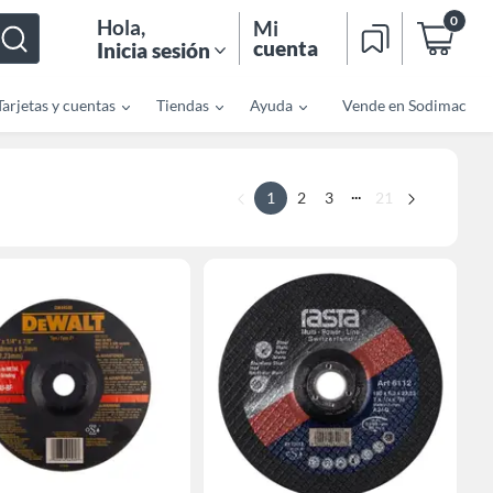
0
Hola
,
Mi
cuenta
Inicia sesión
Tarjetas y cuentas
Tiendas
Ayuda
Vende en Sodimac
...
1
2
3
21