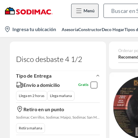
Menú
location-
Ingresa tu ubicación
Asesoría
Constructor
Deco Hogar
Tipos 
icon
Ordenar po
Recomend
Disco desbaste 4 1/2
Tipo de Entrega
Envío a domicilio
Gratis
Llega en 2 horas
Llega mañana
Retiro en un punto
Sodimac Cerrillos, Sodimac Maipú, Sodimac San Miguel, Sodimac El Bosque, Sodimac San Bernardo, Constructor Cantagallo, Sodimac Talagante, Sodimac San Fernando
Retira mañana