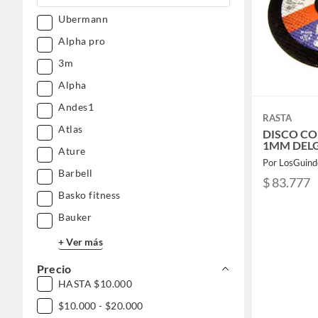
Niños y juguetería
Ubermann
Pasatiempos
Alpha pro
Librería y celebraciones
Gasfitería
3m
Accesorios moda
Mundo bebé
Alpha
Mascotas
Andes1
RASTA
Atlas
DISCO CO
1MM DEL
Ature
Por LosGuind
Barbell
$ 83.777
Basko fitness
Bauker
+ Ver más
Precio
HASTA $10.000
$10.000 - $20.000