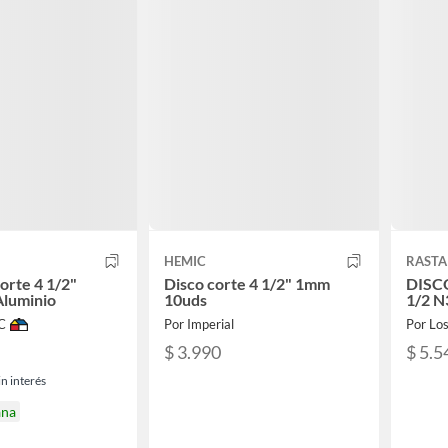
HEMIC
RASTA
orte 4 1/2"
Disco corte 4 1/2" 1mm
DISC
Aluminio
10uds
1/2 N
C
Por Imperial
Por Lo
$ 3.990
$ 5.5
n interés
ana