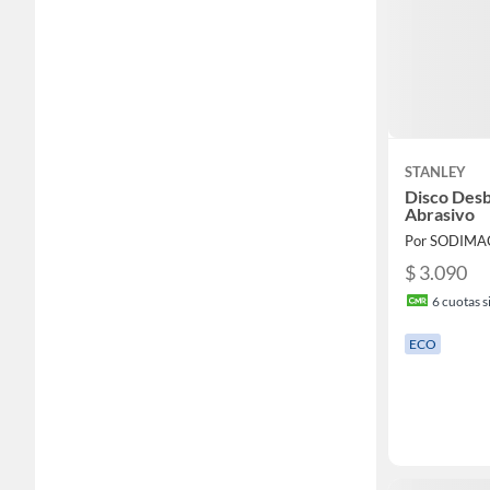
STANLEY
Disco Desb
Abrasivo
Por SODIMA
$ 3.090
6
cuotas si
ECO