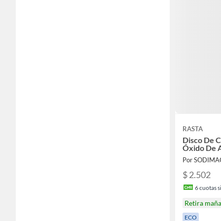
RASTA
Disco De C
Óxido De 
Por SODIMA
$ 2.502
6
cuotas si
Retira mañ
ECO