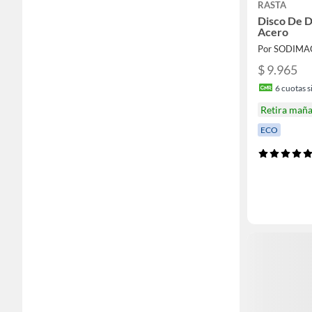
RASTA
Disco De D
Acero
Por SODIMA
$ 9.965
6
cuotas si
Retira mañ
ECO