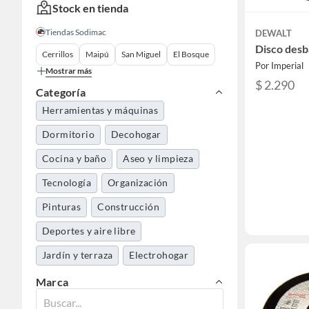
Stock en tienda
Tiendas Sodimac
DEWALT
Disco desb
Cerrillos
Maipú
San Miguel
El Bosque
Por Imperial
Mostrar más
$ 2.290
Categoría
Herramientas y máquinas
Dormitorio
Decohogar
Cocina y baño
Aseo y limpieza
Tecnología
Organización
Pinturas
Construcción
Deportes y aire libre
Jardín y terraza
Electrohogar
Ferretería
Muebles
Marca
Belleza, higiene y salud
Automotriz