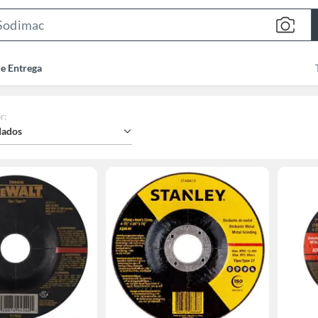
Search
Bar
de Entrega
r
:
ados