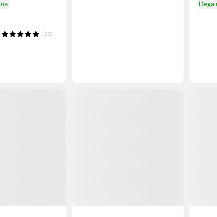
ana
Llega
(13)