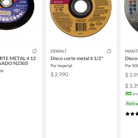
DEWALT
MAKIT
RTE METAL 4 12
Disco corte metal 4 1/2"
Disco
GADO N2305
Por Imperial
Por S
os
$ 2.990
$ 3.9
$ 3.3
6
c
Retir