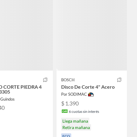
BOSCH
O CORTE PIEDRA 4
Disco De Corte 4" Acero
3305
Por SODIMAC
sGuindos
$ 1.390
40
6
cuotas sin interés
Llega mañana
Retira mañana
ECO