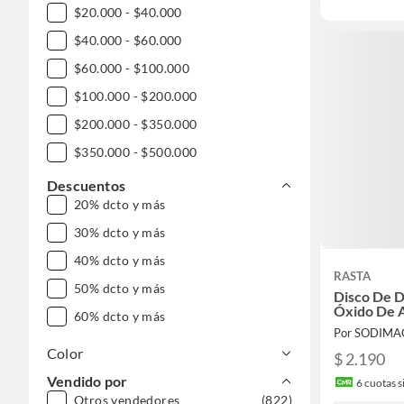
$20.000 - $40.000
$40.000 - $60.000
$60.000 - $100.000
$100.000 - $200.000
$200.000 - $350.000
$350.000 - $500.000
$500.000 - $1.000.000
Descuentos
20% dcto y más
DESDE $1.000.000
30% dcto y más
40% dcto y más
RASTA
50% dcto y más
Disco De D
Óxido De 
60% dcto y más
Por SODIMA
Color
$ 2.190
Vendido por
6
cuotas si
Otros vendedores
(822)