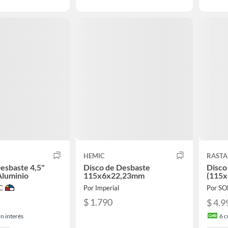
HEMIC
RASTA
esbaste 4,5"
Disco de Desbaste
Disco
Aluminio
115x6x22,23mm
(115x
C
Por Imperial
Por S
$ 1.790
$ 4.9
n interés
6
c