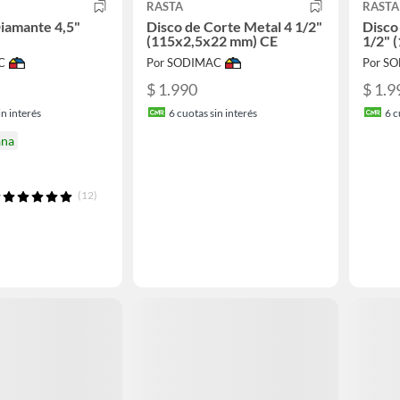
RASTA
RASTA
iamante 4,5"
Disco de Corte Metal 4 1/2"
Disco
(115x2,5x22 mm) CE
1/2" 
C
Por SODIMAC
Por S
$ 1.990
$ 1.9
n interés
6
cuotas sin interés
6
c
ana
(12)