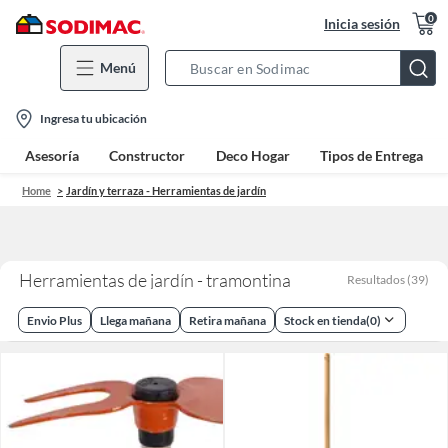
0
Inicia sesión
Menú
Search
Bar
location-
Ingresa tu ubicación
icon
Asesoría
Constructor
Deco Hogar
Tipos de Entrega
Home
Jardín y terraza - Herramientas de jardín
Herramientas de jardín - tramontina
Resultados
(
39
)
Envio Plus
Llega mañana
Retira mañana
Stock en tienda
(
0
)