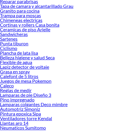
Reparar parabrisas
ofrecerte!
Tapa de camara y alcantarillado Grau
Granito para cocina
Encuentra una amplia variedad de productos de Herramientas de jardín en
Trampa para moscas
Sodimac. Encuentra todo lo necesario para tus proyectos de renovación y
Chimeneas electricas
decoración. ¡Visítanos y haz tus ideas realidad!
Cortinas y rollers Casa bonita
Ceramicas de piso Arielle
Sandwicheras
Sartenes
Punta tiburon
Ciclismo
Plancha de lata lisa
Belleza higiene y salud Seca
Flexible de agua
Lapiz detector de voltaje
Grasa en spray
Calefont de 5 litros
Juegos de mesa Pokemon
Caleco
Reglas de medir
Lamparas de pie Diseño 3
Pino impregnado
Lamparas colgantes Deco mimbre
Automotriz Simoniz
Pintura epoxica Sipa
Ventiladores torre Kendal
Llantas aro 14
Neumaticos Sumitomo