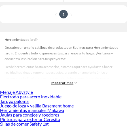
1
Herramientas de jardín
Descubre un amplio catálogo de productos en Sodimac para Herramientas de
jardín. Encuentra todo lo que necesitas para renovar tu hogar. ¡Visítanos y
encuentra inspiración para tus proyectos!
Desde herramientas hasta accesorios, estamos aquí para ayudarte a hacer
realidad tus ideas y renovar tus espacios, creando un ambiente único y
personalizado. Explora nuestra selección de herramientas, materiales y
Mostrar más
accesorios de calidad que te ayudarán a crear un espacio más tú.
Menaje Abystyle
Desde remodelaciones hasta proyectos de decoración, estamos aquí para hacer
Electrodo para acero inoxidable
tus ideas realidad. ¡Visítanos y encuentra todo lo que tenemos para ofrecerte en
Tarugo paloma
Herramientas de jardín!
Juego de loza y vajilla Basement home
Herramientas manuales Makawa
Explora la variedad de productos de Herramientas de jardín en Sodimac
Jaulas para conejos y roedores
Pinturas para exterior Ceresita
Herramientas, materiales y accesorios de calidad para tus proyectos y
Sillas de comer Safety 1st
renovación de espacios. ¡Visítanos y descubre todo lo que tenemos para