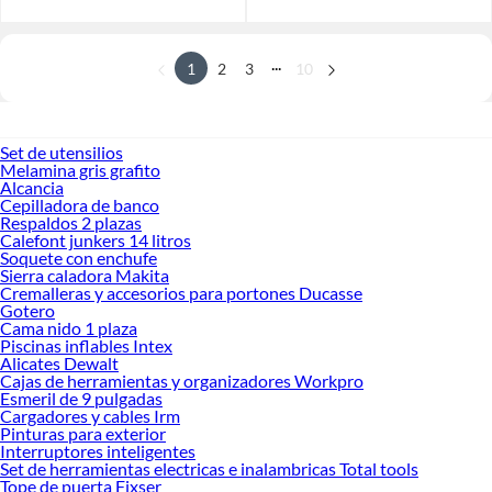
...
1
2
3
10
Set de utensilios
Melamina gris grafito
Alcancia
Cepilladora de banco
Respaldos 2 plazas
Calefont junkers 14 litros
Soquete con enchufe
Sierra caladora Makita
Cremalleras y accesorios para portones Ducasse
Gotero
Cama nido 1 plaza
Piscinas inflables Intex
Alicates Dewalt
Cajas de herramientas y organizadores Workpro
Esmeril de 9 pulgadas
Cargadores y cables Irm
Pinturas para exterior
Interruptores inteligentes
Set de herramientas electricas e inalambricas Total tools
Tope de puerta Fixser