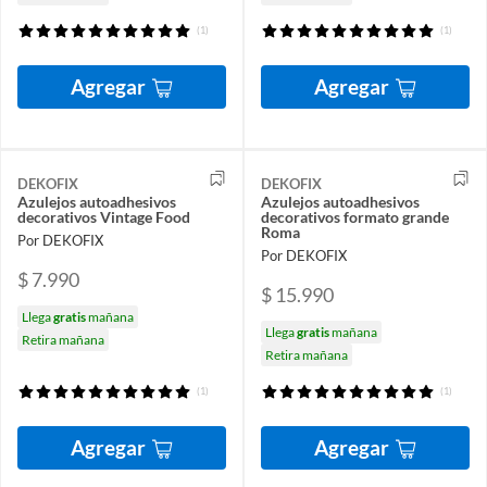
(1)
(1)
Agregar
Agregar
DEKOFIX
DEKOFIX
Azulejos autoadhesivos
Azulejos autoadhesivos
decorativos Vintage Food
decorativos formato grande
Roma
Por DEKOFIX
Por DEKOFIX
$ 7.990
$ 15.990
Llega
gratis
mañana
Llega
gratis
mañana
Retira mañana
Retira mañana
(1)
(1)
Agregar
Agregar