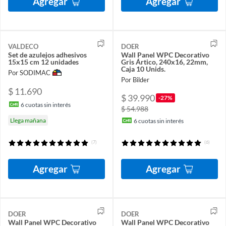
Agregar
Agregar
VALDECO
DOER
Set de azulejos adhesivos
Wall Panel WPC Decorativo
15x15 cm 12 unidades
Gris Ártico, 240x16, 22mm,
Caja 10 Unids.
Por SODIMAC
Por Bilder
$ 11.690
$ 39.990
-27%
6
cuotas sin interés
$ 54.988
Llega mañana
6
cuotas sin interés
(7)
(6)
Agregar
Agregar
DOER
DOER
Wall Panel WPC Decorativo
Wall Panel WPC Decorativo