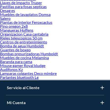
Llaves de impacto Truper
Pastillas para fosas septicas
Desag es
Muebles de lavaplatos Domsa
Salero
Plantas de interior Feroxcactus
Pino oregon 2x8
Mangueras Hoffens
Organizacion Casa cantabria
Rieles telescopicos 50 cm
Centros de entretenimiento
Bomba de agua Humboldt
Guantes de boxeo
Bombas presurizadoras Humboldt
Muebles de cocina Melamina
Baranda para cama
Mouse gamer Royal kludge
Audifonos Kz
Lamparas colgantes Deco mimbre
Parlantes bluetooth Lg
Servicio al Cliente
Mi Cuenta