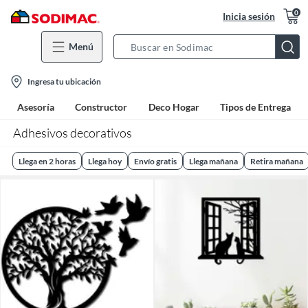
0
Inicia sesión
Menú
Search
Bar
location-
Ingresa tu ubicación
icon
Asesoría
Constructor
Deco Hogar
Tipos de Entrega
Adhesivos decorativos
Llega en 2 horas
Llega hoy
Envío gratis
Llega mañana
Retira mañana