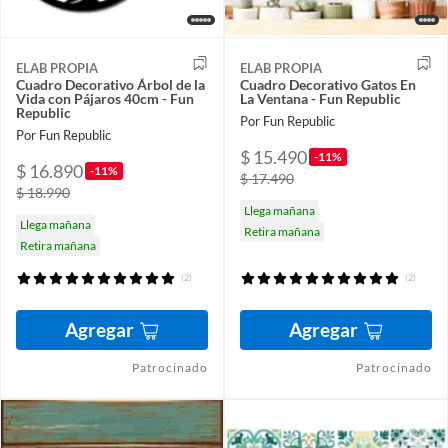
ELAB PROPIA
ELAB PROPIA
Cuadro Decorativo Árbol de la
Cuadro Decorativo Gatos En
Vida con Pájaros 40cm - Fun
La Ventana - Fun Republic
Republic
Por Fun Republic
Por Fun Republic
$ 15.490
-11%
$ 16.890
-11%
$ 17.490
$ 18.990
Llega mañana
Llega mañana
Retira mañana
Retira mañana
(2)
(2)
Agregar
Agregar
Patrocinado
Patrocinado