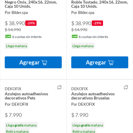
Negro Onix, 240x16, 22mm,
Roble Tostado, 240x16, 22mm,
Caja 10 Unids.
Caja 10 Unids.
Por Bilder.spa
Por Bilder.spa
$ 38.990
$ 38.990
-29%
-29%
$ 54.990
$ 54.990
6
cuotas sin interés
6
cuotas sin interés
Llega mañana
Llega mañana
Agregar
Agregar
DEKOFIX
DEKOFIX
Azulejos autoadhesivos
Azulejos autoadhesivos
decorativos Pets
decorativos Bruselas
Por DEKOFIX
Por DEKOFIX
$ 7.990
$ 7.990
Llega
gratis
mañana
Llega
gratis
mañana
Retira mañana
Retira mañana