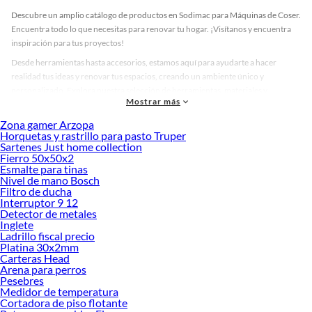
Descubre un amplio catálogo de productos en Sodimac para Máquinas de Coser.
Encuentra todo lo que necesitas para renovar tu hogar. ¡Visítanos y encuentra
inspiración para tus proyectos!
Desde herramientas hasta accesorios, estamos aquí para ayudarte a hacer
realidad tus ideas y renovar tus espacios, creando un ambiente único y
personalizado. Explora nuestra selección de herramientas, materiales y
Mostrar más
accesorios de calidad que te ayudarán a crear un espacio más tú.
Zona gamer Arzopa
Desde remodelaciones hasta proyectos de decoración, estamos aquí para hacer
Horquetas y rastrillo para pasto Truper
tus ideas realidad. ¡Visítanos y encuentra todo lo que tenemos para ofrecerte en
Sartenes Just home collection
Máquinas de Coser!
Fierro 50x50x2
Esmalte para tinas
Explora la variedad de productos de Máquinas de Coser en Sodimac
Nivel de mano Bosch
Filtro de ducha
Herramientas, materiales y accesorios de calidad para tus proyectos y
Interruptor 9 12
renovación de espacios. ¡Visítanos y descubre todo lo que tenemos para
Detector de metales
ofrecerte!
Inglete
Ladrillo fiscal precio
Encuentra una amplia variedad de productos de Máquinas de Coser en Sodimac.
Platina 30x2mm
Encuentra todo lo necesario para tus proyectos de renovación y decoración.
Carteras Head
¡Visítanos y haz tus ideas realidad!
Arena para perros
Pesebres
Medidor de temperatura
Cortadora de piso flotante