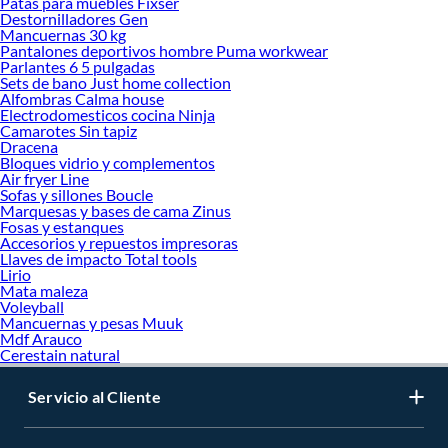
Patas para muebles Fixser
Destornilladores Gen
Mancuernas 30 kg
Pantalones deportivos hombre Puma workwear
Parlantes 6 5 pulgadas
Sets de bano Just home collection
Alfombras Calma house
Electrodomesticos cocina Ninja
Camarotes Sin tapiz
Dracena
Bloques vidrio y complementos
Air fryer Line
Sofas y sillones Boucle
Marquesas y bases de cama Zinus
Fosas y estanques
Accesorios y repuestos impresoras
Llaves de impacto Total tools
Lirio
Mata maleza
Voleyball
Mancuernas y pesas Muuk
Mdf Arauco
Cerestain natural
Servicio al Cliente