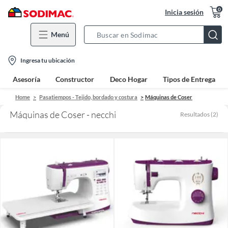
0
Inicia sesión
Menú
Search
Bar
location-
Ingresa tu ubicación
icon
Asesoría
Constructor
Deco Hogar
Tipos de Entrega
Home
Pasatiempos - Tejido, bordado y costura
Máquinas de Coser
Máquinas de Coser - necchi
Resultados
(
2
)