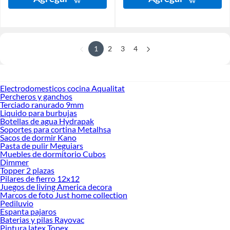
1
2
3
4
Electrodomesticos cocina Aqualitat
Percheros y ganchos
Terciado ranurado 9mm
Liquido para burbujas
Botellas de agua Hydrapak
Soportes para cortina Metalhsa
Sacos de dormir Kano
Pasta de pulir Meguiars
Muebles de dormitorio Cubos
Dimmer
Topper 2 plazas
Pilares de fierro 12x12
Juegos de living America decora
Marcos de foto Just home collection
Pediluvio
Espanta pajaros
Baterias y pilas Rayovac
Pintura latex Topex