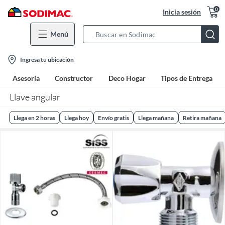
0
Inicia sesión
Menú
Search
Bar
location-
Ingresa tu ubicación
icon
Asesoría
Constructor
Deco Hogar
Tipos de Entrega
Llave angular
Llega en 2 horas
Llega hoy
Envío gratis
Llega mañana
Retira mañana