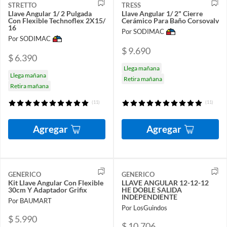
STRETTO
TRESS
Llave Angular 1/ 2 Pulgada
Llave Angular 1/ 2" Cierre
Con Flexible Technoflex 2X15/
Cerámico Para Baño Corsovalv
16
Por SODIMAC
Por SODIMAC
$ 9.690
$ 6.390
Llega mañana
Llega mañana
Retira mañana
Retira mañana
(11)
(11)
Agregar
Agregar
GENERICO
GENERICO
Kit Llave Angular Con Flexible
LLAVE ANGULAR 12-12-12
30cm Y Adaptador Grifix
HE DOBLE SALIDA
INDEPENDIENTE
Por BAUMART
Por LosGuindos
$ 5.990
$ 10.706