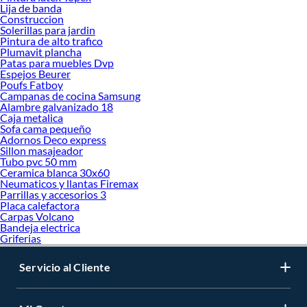
Lija de banda
Construccion
Solerillas para jardin
Pintura de alto trafico
Plumavit plancha
Patas para muebles Dvp
Espejos Beurer
Poufs Fatboy
Campanas de cocina Samsung
Alambre galvanizado 18
Caja metalica
Sofa cama pequeño
Adornos Deco express
Sillon masajeador
Tubo pvc 50 mm
Ceramica blanca 30x60
Neumaticos y llantas Firemax
Parrillas y accesorios 3
Placa calefactora
Carpas Volcano
Bandeja electrica
Griferias
Servicio al Cliente