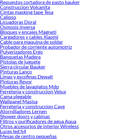
Repuestos cortadora de pasto bauker
Encuentra una amplia variedad de productos de Sillas y sillones de terraza en
Construccion Volcanita
Sodimac. Encuentra todo lo necesario para tus proyectos de renovación y
Cintas masking tape Tesa
Calipso
decoración. ¡Visítanos y haz tus ideas realidad!
Licuadoras Doral
Osmosis inversa
Bloques y encajes Magneti
Cargadores y cables Xiaomi
Cable para maquina de soldar
Probador de corriente automotriz
Pulverizadores Ergo
Banquetas Madera
Pistolas de juguete
Sierra circular Bauker
Pinturas Lanco
Limas y escofinas Dewalt
Pinturas Revor
Muebles de lavaplatos Mdp
Ferreteria y construccion Velux
Cama plegable
Wallpanel Masisa
Ferreteria y construccion Cave
Atornilladores Lernen
Shower doors y cabinas
Filtros y purificadores de agua Aqua
Otros accesorios de interior Wireless
Luces led h4
Mesas de centro pequeñas