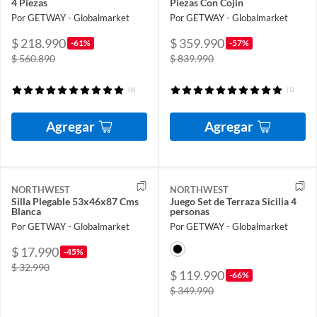
4 Piezas
Piezas Con Cojin
Por GETWAY - Globalmarket
Por GETWAY - Globalmarket
$ 218.990
$ 359.990
-61%
-57%
$ 560.890
$ 839.990
(6)
(1)
Agregar
Agregar
NORTHWEST
NORTHWEST
Silla Plegable 53x46x87 Cms
Juego Set de Terraza Sicilia 4
Blanca
personas
Por GETWAY - Globalmarket
Por GETWAY - Globalmarket
$ 17.990
-45%
$ 32.990
$ 119.990
-66%
$ 349.990