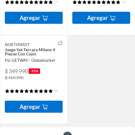
(7)
(2)
Agregar
Agregar
NORTHWEST
Juego Set Terraza Milano 4
Piezas Con Cojín
Por GETWAY - Globalmarket
$ 349.990
-55%
$ 769.990
(8)
Agregar