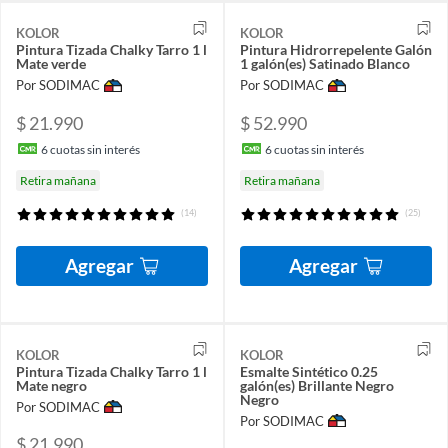
KOLOR
KOLOR
Pintura Tizada Chalky Tarro 1 l
Pintura Hidrorrepelente Galón
Mate verde
1 galón(es) Satinado Blanco
Por SODIMAC
Por SODIMAC
$ 21.990
$ 52.990
6
cuotas sin interés
6
cuotas sin interés
Retira mañana
Retira mañana
(14)
(25)
Agregar
Agregar
KOLOR
KOLOR
Pintura Tizada Chalky Tarro 1 l
Esmalte Sintético 0.25
Mate negro
galón(es) Brillante Negro
Negro
Por SODIMAC
Por SODIMAC
$ 21.990