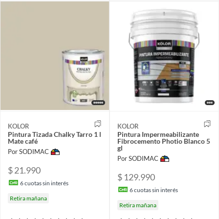
KOLOR
KOLOR
Pintura Tizada Chalky Tarro 1 l
Pintura Impermeabilizante
Mate café
Fibrocemento Photio Blanco 5
gl
Por SODIMAC
Por SODIMAC
$ 21.990
$ 129.990
6
cuotas sin interés
6
cuotas sin interés
Retira mañana
Retira mañana