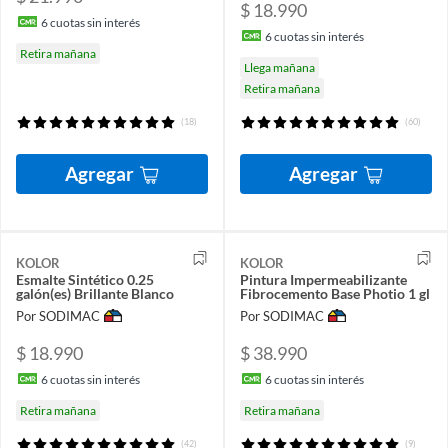
$ 18.990
6
cuotas sin interés
6
cuotas sin interés
Retira mañana
Llega mañana
Retira mañana
(18)
(60)
Agregar
Agregar
KOLOR
KOLOR
Esmalte Sintético 0.25
Pintura Impermeabilizante
galón(es) Brillante Blanco
Fibrocemento Base Photio 1 gl
Por SODIMAC
Por SODIMAC
$ 18.990
$ 38.990
6
cuotas sin interés
6
cuotas sin interés
Retira mañana
Retira mañana
(42)
(9)