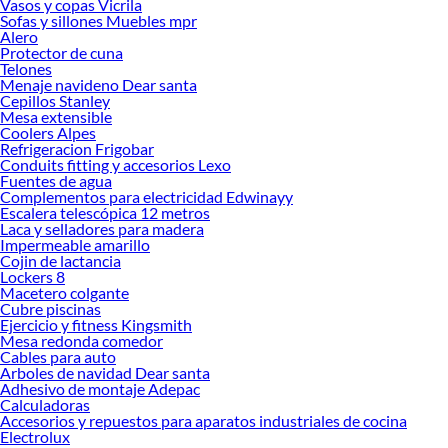
Vasos y copas Vicrila
Pinturas especiales y por material!
Sofas y sillones Muebles mpr
Alero
Explora la variedad de productos de Pinturas especiales y por material
Protector de cuna
en Sodimac
Telones
Menaje navideno Dear santa
Herramientas, materiales y accesorios de calidad para tus proyectos y
Cepillos Stanley
renovación de espacios. ¡Visítanos y descubre todo lo que tenemos para
Mesa extensible
ofrecerte!
Coolers Alpes
Refrigeracion Frigobar
Encuentra una amplia variedad de productos de Pinturas especiales y por
Conduits fitting y accesorios Lexo
material en Sodimac. Encuentra todo lo necesario para tus proyectos de
Fuentes de agua
Complementos para electricidad Edwinayy
renovación y decoración. ¡Visítanos y haz tus ideas realidad!
Escalera telescópica 12 metros
Laca y selladores para madera
Impermeable amarillo
Cojin de lactancia
Lockers 8
Macetero colgante
Cubre piscinas
Ejercicio y fitness Kingsmith
Mesa redonda comedor
Cables para auto
Arboles de navidad Dear santa
Adhesivo de montaje Adepac
Calculadoras
Accesorios y repuestos para aparatos industriales de cocina
Electrolux