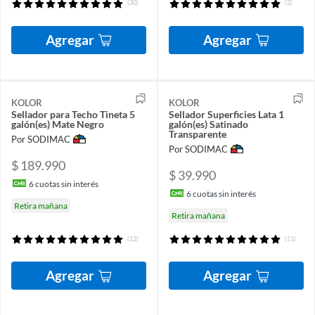
(30)
(2)
Agregar
Agregar
KOLOR
KOLOR
Sellador para Techo Tineta 5
Sellador Superficies Lata 1
galón(es) Mate Negro
galón(es) Satinado
Transparente
Por SODIMAC
Por SODIMAC
$ 189.990
$ 39.990
6
cuotas sin interés
6
cuotas sin interés
Retira mañana
Retira mañana
(12)
(11)
Agregar
Agregar