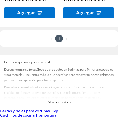
Agregar
Agregar
1
Pinturas especiales y por material
Descubre un amplio catálogo de productos en Sodimac para Pinturas especiales
y por material. Encuentra todo lo que necesitas para renovar tu hogar. ¡Visítanos
y encuentra inspiración para tus proyectos!
Desde herramientas hasta accesorios, estamos aquí para ayudarte a hacer
realidad tus ideas y renovar tus espacios, creando un ambiente único y
personalizado. Explora nuestra selección de herramientas, materiales y
Mostrar más
accesorios de calidad que te ayudarán a crear un espacio más tú.
Barras y rieles para cortinas Dvp
Desde remodelaciones hasta proyectos de decoración, estamos aquí para hacer
Cuchillos de cocina Tramontina
tus ideas realidad. ¡Visítanos y encuentra todo lo que tenemos para ofrecerte en