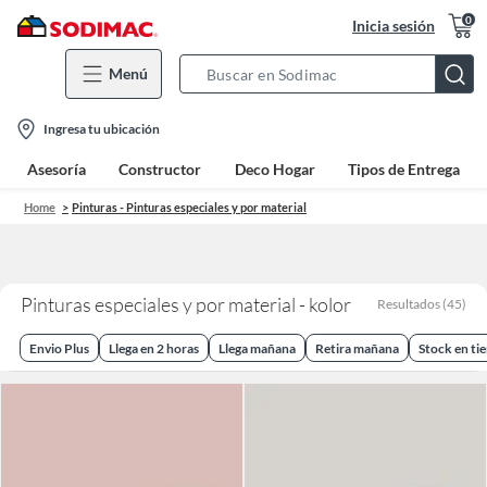
0
Inicia sesión
Menú
Search
Bar
location-
Ingresa tu ubicación
icon
Asesoría
Constructor
Deco Hogar
Tipos de Entrega
Home
Pinturas - Pinturas especiales y por material
Pinturas especiales y por material - kolor
Resultados
(
45
)
Envio Plus
Llega en 2 horas
Llega mañana
Retira mañana
Stock en ti