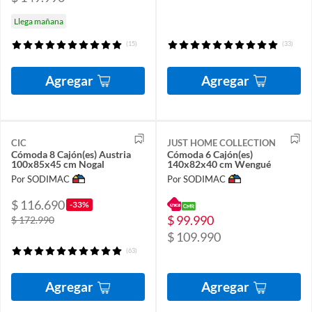
Llega mañana
(15)
(33)
Agregar
Agregar
CIC
JUST HOME COLLECTION
Cómoda 8 Cajón(es) Austria
Cómoda 6 Cajón(es)
100x85x45 cm Nogal
140x82x40 cm Wengué
Por SODIMAC
Por SODIMAC
$ 116.690
-33%
$ 99.990
$ 172.990
$ 109.990
(63)
Agregar
Agregar