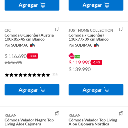
Agregar
Agregar
CIC
JUST HOME COLLECTION
Cómoda 8 Cajón(es) Austria
Cómoda 7 Cajón(es)
100x85x45 cm Blanco
130x77x39 cm Blanco
Por SODIMAC
Por SODIMAC
$ 116.690
-33%
$ 119.990
$ 172.990
-14%
$ 139.990
(135)
Agregar
Agregar
RELAN
RELAN
Cómoda Velador Negro Top
Cómoda Velador Top Living
Living Aloe Cajonera
Aloe Cajonera Nórdica