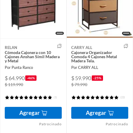
RELAN
CARRY ALL
Cómoda Cajonera con 10
Cajonera Organizador
Cajones Anshan Símil Madera
Comoda 4 Cajones Metal
y Metal
Madera Tela.
Por Punta Ranco
Por CARRY ALL
$ 64.990
$ 59.990
-46%
-25%
$ 119.990
$ 79.990
(1)
(22)
Agregar
Agregar
Patrocinado
Patrocinado