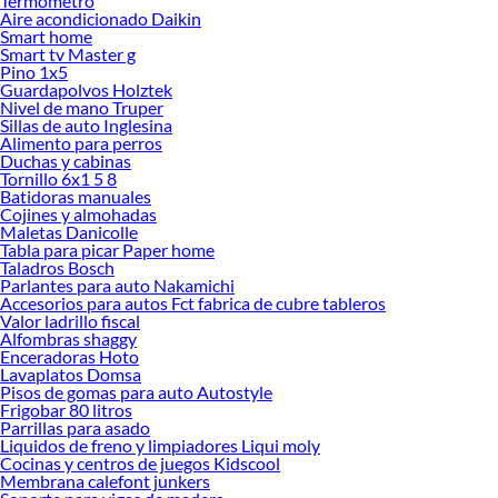
Termometro
renovación de espacios. ¡Visítanos y descubre todo lo que tenemos para
Aire acondicionado Daikin
ofrecerte!
Smart home
Smart tv Master g
Encuentra una amplia variedad de productos de Muebles de Dormitorio en
Pino 1x5
Sodimac. Encuentra todo lo necesario para tus proyectos de renovación y
Guardapolvos Holztek
decoración. ¡Visítanos y haz tus ideas realidad!
Nivel de mano Truper
Sillas de auto Inglesina
Alimento para perros
Duchas y cabinas
Tornillo 6x1 5 8
Batidoras manuales
Cojines y almohadas
Maletas Danicolle
Tabla para picar Paper home
Taladros Bosch
Parlantes para auto Nakamichi
Accesorios para autos Fct fabrica de cubre tableros
Valor ladrillo fiscal
Alfombras shaggy
Enceradoras Hoto
Lavaplatos Domsa
Pisos de gomas para auto Autostyle
Frigobar 80 litros
Parrillas para asado
Liquidos de freno y limpiadores Liqui moly
Cocinas y centros de juegos Kidscool
Membrana calefont junkers