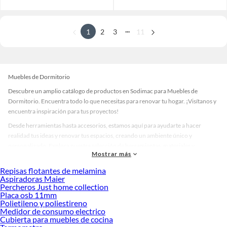
...
1
2
3
11
Muebles de Dormitorio
Descubre un amplio catálogo de productos en Sodimac para Muebles de
Dormitorio. Encuentra todo lo que necesitas para renovar tu hogar. ¡Visítanos y
encuentra inspiración para tus proyectos!
Desde herramientas hasta accesorios, estamos aquí para ayudarte a hacer
realidad tus ideas y renovar tus espacios, creando un ambiente único y
personalizado. Explora nuestra selección de herramientas, materiales y
Mostrar más
accesorios de calidad que te ayudarán a crear un espacio más tú.
Repisas flotantes de melamina
Desde remodelaciones hasta proyectos de decoración, estamos aquí para hacer
Aspiradoras Maier
tus ideas realidad. ¡Visítanos y encuentra todo lo que tenemos para ofrecerte en
Percheros Just home collection
Muebles de Dormitorio!
Placa osb 11mm
Polietileno y poliestireno
Explora la variedad de productos de Muebles de Dormitorio en Sodimac
Medidor de consumo electrico
Cubierta para muebles de cocina
Herramientas, materiales y accesorios de calidad para tus proyectos y