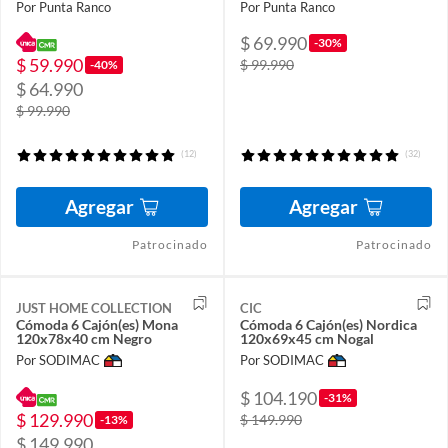
Por Punta Ranco
Por Punta Ranco
$ 69.990
-30%
$ 59.990
$ 99.990
-40%
$ 64.990
$ 99.990
(12)
(32)
Agregar
Agregar
Patrocinado
Patrocinado
JUST HOME COLLECTION
CIC
Cómoda 6 Cajón(es) Mona
Cómoda 6 Cajón(es) Nordica
120x78x40 cm Negro
120x69x45 cm Nogal
Por SODIMAC
Por SODIMAC
$ 104.190
-31%
$ 129.990
$ 149.990
-13%
$ 149.990