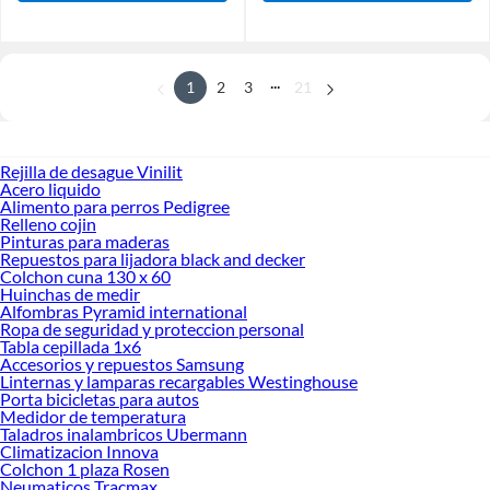
...
1
2
3
21
Rejilla de desague Vinilit
Acero liquido
Alimento para perros Pedigree
Relleno cojin
Pinturas para maderas
Repuestos para lijadora black and decker
Colchon cuna 130 x 60
Huinchas de medir
Alfombras Pyramid international
Ropa de seguridad y proteccion personal
Tabla cepillada 1x6
Accesorios y repuestos Samsung
Linternas y lamparas recargables Westinghouse
Porta bicicletas para autos
Medidor de temperatura
Taladros inalambricos Ubermann
Climatizacion Innova
Colchon 1 plaza Rosen
Neumaticos Tracmax