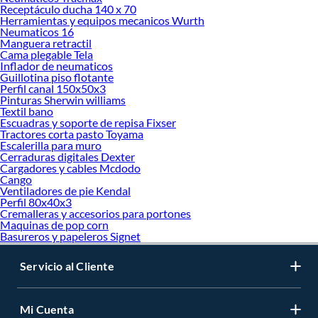
Receptáculo ducha 140 x 70
Herramientas y equipos mecanicos Wurth
Neumaticos 16
Manguera retractil
Cama plegable Tela
Inflador de neumaticos
Guillotina piso flotante
Perfil canal 150x50x3
Pinturas Sherwin williams
Textil bano
Escuadras y soporte de repisa Fixser
Tractores corta pasto Toyama
Escalerilla para muro
Cerraduras digitales Dexter
Cargadores y cables Mcdodo
Cango
Ventiladores de pie Kendal
Perfil 80x40x3
Cremalleras y accesorios para portones
Maquinas de pop corn
Basureros y papeleros Signet
Servicio al Cliente
Mi Cuenta