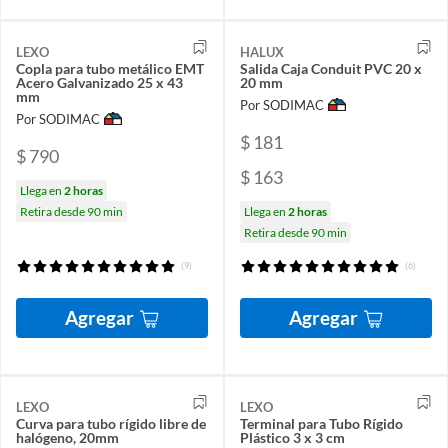
LEXO
HALUX
Copla para tubo metálico EMT
Salida Caja Conduit PVC 20 x
Acero Galvanizado 25 x 43
20 mm
mm
Por SODIMAC
Por SODIMAC
$ 181
$ 790
$ 163
Llega en
2 horas
Retira desde 90 min
Llega en
2 horas
Retira desde 90 min
(9)
(6)
Agregar
Agregar
LEXO
LEXO
Curva para tubo rígido libre de
Terminal para Tubo Rígido
halógeno, 20mm
Plástico 3 x 3 cm