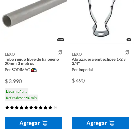
LEXO
LEXO
Tubo rígido libre de halógeno
Abrazadera emt eclipse 1/2 y
20mm 3 metros
3/4"
Por SODIMAC
Por Imperial
$ 490
$ 3.990
Llega mañana
Retira desde 90 min
(4)
Agregar
Agregar