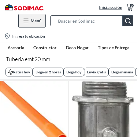
0
Inicia sesión
Menú
Search
Bar
location-
Ingresa tu ubicación
icon
Asesoría
Constructor
Deco Hogar
Tipos de Entrega
Tuberia emt 20 mm
Retira hoy
Llega en 2 horas
Llega hoy
Envío gratis
Llega mañana