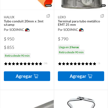
HALUX
LEXO
Tubo conduit 20mm x 3mt
Terminal para tubo metálico
s/camp
EMT 25 mm
Por SODIMAC
Por SODIMAC
$ 950
$ 790
$ 855
Llega en
2 horas
Retira desde 90 min
Retira desde 90 min
(58)
(3)
Agregar
Agregar