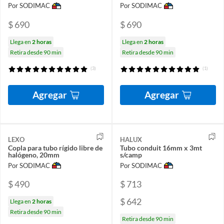
Por SODIMAC
Por SODIMAC
$ 690
$ 690
Llega en
2 horas
Llega en
2 horas
Retira desde 90 min
Retira desde 90 min
(3)
(1)
Agregar
Agregar
LEXO
HALUX
Copla para tubo rígido libre de
Tubo conduit 16mm x 3mt
halógeno, 20mm
s/camp
Por SODIMAC
Por SODIMAC
$ 490
$ 713
$ 642
Llega en
2 horas
Retira desde 90 min
Retira desde 90 min