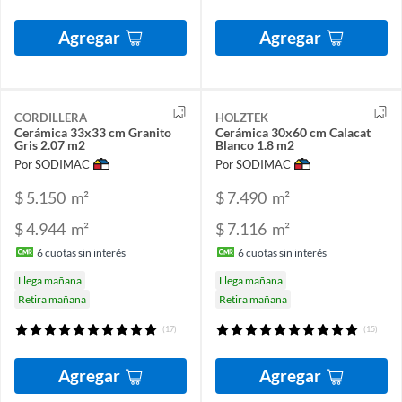
Agregar
Agregar
CORDILLERA
HOLZTEK
Cerámica 33x33 cm Granito
Cerámica 30x60 cm Calacat
Gris 2.07 m2
Blanco 1.8 m2
Por SODIMAC
Por SODIMAC
$ 5.150
m²
$ 7.490
m²
$ 4.944
m²
$ 7.116
m²
6
cuotas sin interés
6
cuotas sin interés
Llega mañana
Llega mañana
Retira mañana
Retira mañana
(17)
(15)
Agregar
Agregar