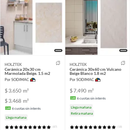
HOLZTEK
HOLZTEK
Cerámica 20x30 cm
Cerámica 30x60 cm Vulcano
Marmolada Beige. 1.5 m2
Beige Blanco 1.8 m2
Por SODIMAC
Por SODIMAC
$ 3.650
m²
$ 7.490
m²
6
cuotas sin interés
$ 3.468
m²
Llega mañana
6
cuotas sin interés
Retira mañana
Llega mañana
(87)
(18)