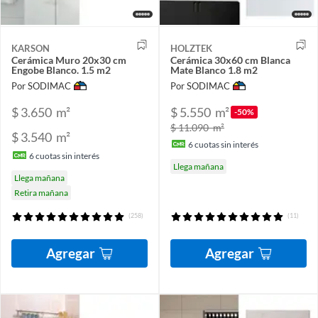
KARSON
HOLZTEK
Cerámica Muro 20x30 cm
Cerámica 30x60 cm Blanca
Engobe Blanco. 1.5 m2
Mate Blanco 1.8 m2
Por SODIMAC
Por SODIMAC
$ 3.650
m²
$ 5.550
m²
-50%
$ 11.090
m²
$ 3.540
m²
6
cuotas sin interés
6
cuotas sin interés
Llega mañana
Llega mañana
Retira mañana
(258)
(11)
Agregar
Agregar