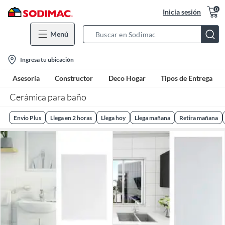
0
Inicia sesión
Menú
Search
Bar
location-
Ingresa tu ubicación
icon
Asesoría
Constructor
Deco Hogar
Tipos de Entrega
Cerámica para baño
Envio Plus
Llega en 2 horas
Llega hoy
Llega mañana
Retira mañana