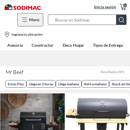
0
Inicia sesión
Menú
Search
Bar
location-
Ingresa tu ubicación
icon
Asesoría
Constructor
Deco Hogar
Tipos de Entrega
Mr Beef
Resultados
(
89
)
Envio Plus
Llega en 2 horas
Llega mañana
Retira mañana
Stock en ti