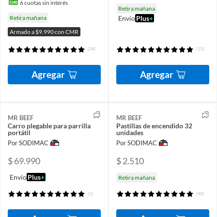
6
cuotas sin interés
Retira mañana
Retira mañana
Envío
Plus
+
Armado a $9.990 con CMR
(24)
(13)
Agregar
Agregar
MR BEEF
MR BEEF
Carro plegable para parrilla
Pastillas de encendido 32
portátil
unidades
Por SODIMAC
Por SODIMAC
$ 69.990
$ 2.510
Envío
Plus
+
Retira mañana
(1)
(40)