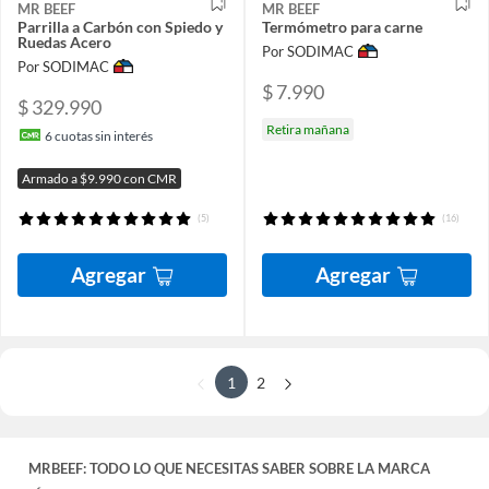
MR BEEF
MR BEEF
Parrilla a Carbón con Spiedo y
Termómetro para carne
Ruedas Acero
Por SODIMAC
Por SODIMAC
$ 7.990
$ 329.990
Retira mañana
6
cuotas sin interés
Armado a $9.990 con CMR
(5)
(16)
Agregar
Agregar
1
2
MRBEEF: TODO LO QUE NECESITAS SABER SOBRE LA MARCA