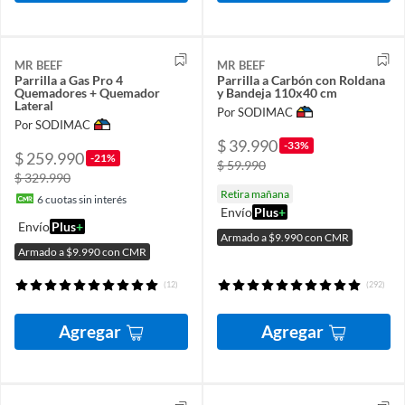
MR BEEF
MR BEEF
Parrilla a Gas Pro 4
Parrilla a Carbón con Roldana
Quemadores + Quemador
y Bandeja 110x40 cm
Lateral
Por SODIMAC
Por SODIMAC
$ 39.990
-33%
$ 259.990
-21%
$ 59.990
$ 329.990
Retira mañana
6
cuotas sin interés
Envío
Plus
+
Envío
Plus
+
Armado a $9.990 con CMR
Armado a $9.990 con CMR
(12)
(292)
Agregar
Agregar