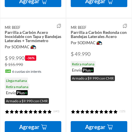
Agregar
Agregar
MR BEEF
MR BEEF
Parrilla a Carbón Acero
Parrilla a Carbón Redonda con
Inoxidable con Tapa y Bandejas
Bandejas Laterales Acero
Laterales + Termómetro
Por SODIMAC
Por SODIMAC
$ 49.990
$ 99.990
-36%
$ 155.990
Retira mañana
Envío
Plus
+
6
cuotas sin interés
Armado a $9.990 con CMR
Llega mañana
Retira mañana
Envío
Plus
+
Armado a $9.990 con CMR
(641)
(125)
Agregar
Agregar