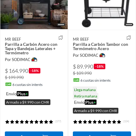
MR BEEF
MR BEEF
Parrilla a Carbón Acero con
Parrilla a Carbón Tambor con
Tapa y Bandejas Laterales +
Termómetro Acero
Termómetro
Por SODIMAC
Por SODIMAC
$ 89.990
-18%
$ 164.990
-18%
$ 109.990
$ 199.990
6
cuotas sin interés
6
cuotas sin interés
Llega mañana
Envío
Plus
+
Retira mañana
Envío
Plus
+
Armado a $9.990 con CMR
Armado a $9.990 con CMR
(377)
(104)