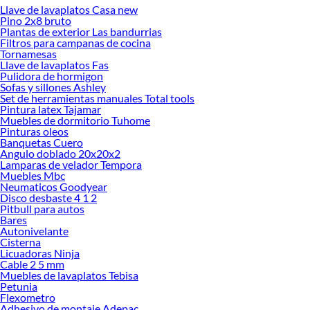
Más productos con increíbles ofertas:
Llave de lavaplatos Casa new
Pino 2x8 bruto
Pinturas para muros
Plantas de exterior Las bandurrias
Pintura para paredes
Filtros para campanas de cocina
Pinturas para maderas
Tornamesas
Pinturas para piscina
Llave de lavaplatos Fas
Pintura para techos
Pulidora de hormigon
Pintura para ladrillos
Sofas y sillones Ashley
Pintura en Spray
Set de herramientas manuales Total tools
Pintura latex Tajamar
Pintura para interior
Muebles de dormitorio Tuhome
Pinturas especiales y por material
Pinturas oleos
Pintura para metales
Banquetas Cuero
Pintura Oleos
Angulo doblado 20x20x2
Pintura Impermeabilizantes
Lamparas de velador Tempora
Protectores de madera, barnices y stains
Muebles Mbc
Herramientas y complementos para el pintor
Neumaticos Goodyear
Pintura especial
Disco desbaste 4 1 2
Pitbull para autos
Pinturas para exterior
Bares
Pinturas
Autonivelante
Pintura Antihongo
Cisterna
Anticorrosiva
Licuadoras Ninja
Barnices
Cable 2 5 mm
Espuma expansiva y poliuretano
Muebles de lavaplatos Tebisa
Pintura para paredes
Petunia
Esmalte al agua
Flexometro
Adhesivo de montaje Adepac