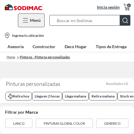
0
Inicia sesión
Menú
Search
Bar
location-
Ingresa tu ubicación
icon
Asesoría
Constructor
Deco Hogar
Tipos de Entrega
Home
Pinturas - Pinturas personalizadas
Pinturas personalizadas
Resultados
(
4
)
Retira hoy
Llega en 2 horas
Llega mañana
Retira mañana
Stock en
Filtrar por
Marca
LANCO
PINTURAS GLOBAL COLOR
GENERICO