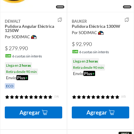
DEWALT
BAUKER
Pulidora Angular Eléctrica
Pulidora Eléctrica 1300W
1250W
Por SODIMAC
Por SODIMAC
$ 92.990
$ 279.990
6
cuotas sin interés
6
cuotas sin interés
Llega en
2 horas
Llega en
2 horas
Retira desde 90 min
Retira desde 90 min
Envío
Plus
+
Envío
Plus
+
ECO
(14)
(65)
Agregar
Agregar