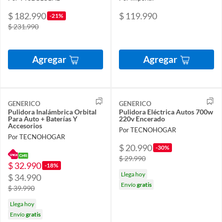
$ 182.990
$ 119.990
-21%
$ 231.990
Agregar
Agregar
GENERICO
GENERICO
Pulidora Inalámbrica Orbital
Pulidora Eléctrica Autos 700w
Para Auto + Baterías Y
220v Encerado
Accesorios
Por TECNOHOGAR
Por TECNOHOGAR
$ 20.990
-30%
$ 29.990
$ 32.990
-18%
Llega hoy
$ 34.990
Envío
gratis
$ 39.990
Llega hoy
Envío
gratis