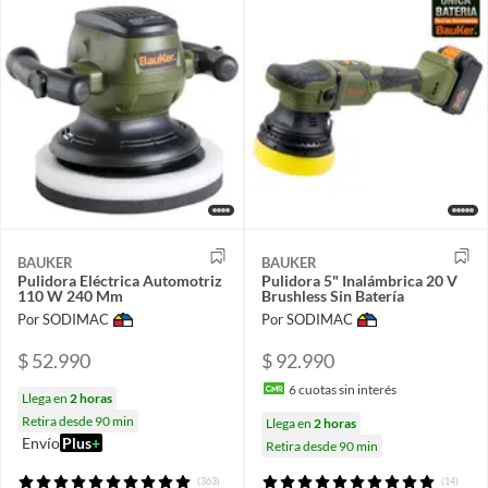
BAUKER
BAUKER
Pulidora Eléctrica Automotriz
Pulidora 5" Inalámbrica 20 V
110 W 240 Mm
Brushless Sin Batería
Por SODIMAC
Por SODIMAC
$ 52.990
$ 92.990
6
cuotas sin interés
Llega en
2 horas
Retira desde 90 min
Llega en
2 horas
Envío
Plus
+
Retira desde 90 min
(363)
(14)