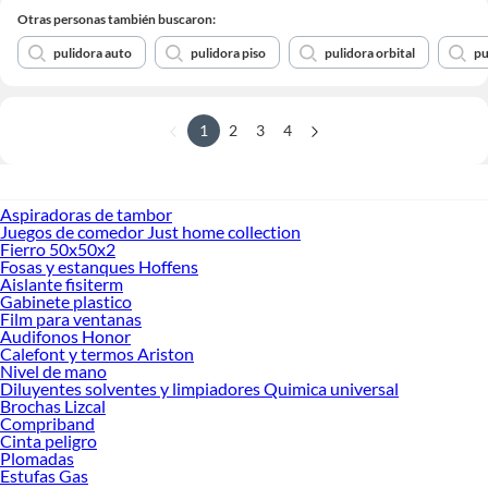
Otras personas también buscaron:
pulidora auto
pulidora piso
pulidora orbital
pu
1
2
3
4
Aspiradoras de tambor
Juegos de comedor Just home collection
Fierro 50x50x2
Fosas y estanques Hoffens
Aislante fisiterm
Gabinete plastico
Film para ventanas
Audifonos Honor
Calefont y termos Ariston
Nivel de mano
Diluyentes solventes y limpiadores Quimica universal
Brochas Lizcal
Compriband
Cinta peligro
Plomadas
Estufas Gas