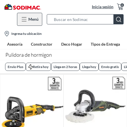
0
Inicia sesión
Menú
Search
Bar
location-
Ingresa tu ubicación
icon
Asesoría
Constructor
Deco Hogar
Tipos de Entrega
Pulidora de hormigon
Envio Plus
Retira hoy
Llega en 2 horas
Llega hoy
Envío gratis
L