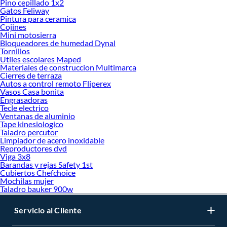
Pino cepillado 1x2
Gatos Feliway
Pintura para ceramica
Cojines
Mini motosierra
Bloqueadores de humedad Dynal
Tornillos
Utiles escolares Maped
Materiales de construccion Multimarca
Cierres de terraza
Autos a control remoto Fliperex
Vasos Casa bonita
Engrasadoras
Tecle electrico
Ventanas de aluminio
Tape kinesiologico
Taladro percutor
Limpiador de acero inoxidable
Reproductores dvd
Viga 3x8
Barandas y rejas Safety 1st
Cubiertos Chefchoice
Mochilas mujer
Taladro bauker 900w
Servicio al Cliente