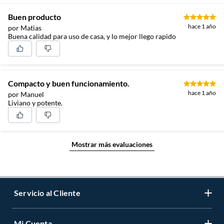
Buen producto
hace 1 año
por Matias
Buena calidad para uso de casa, y lo mejor llego rapido
Compacto y buen funcionamiento.
hace 1 año
por Manuel
Liviano y potente.
Mostrar más evaluaciones
Servicio al Cliente
Mi Cuenta
Contáctanos