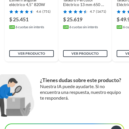
eléctrico 4,5" 820W
Eléctrico 13 mm 650 W
Eléctr
220 V
220 V
4.6
(751)
4.7
(1671)
$ 25.451
$ 25.619
$ 49.
6
cuotas sin interés
6
cuotas sin interés
6
cu
VER PRODUCTO
VER PRODUCTO
V
¿Tienes dudas sobre este producto?
Nuestra IA puede ayudarte. Si no
encuentra una respuesta, nuestro equipo
te responderá.