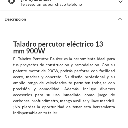
T
Te asesoramos por chat o teléfono
e
a
y
u
d
Descripción
a
m
o
s
?
Taladro percutor eléctrico 13
mm 900W
El Taladro Percutor Bauker es la herramienta ideal para
tus proyectos de construcción y remodelación. Con su
potente motor de 900W, podrás perforar con facilidad
acero, madera y concreto. Su diseño profesional y su
amplio rango de velocidades te permiten trabajar con
precisión y comodidad. Además, incluye diversos
accesorios para su uso inmediato, como juego de
carbones, profundímetro, mango auxiliar y llave mandril.
¡No pierdas la oportunidad de tener esta herramienta
indispensable en tu taller!