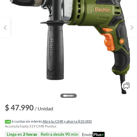
o
$ 47.990
f
/ Unidad
n
I
r
6
cuotas sin interés
Abre tu CMR y ahorra $10.000
e
Acumula hasta
319
CMR Puntos
l
Llega en
2 horas
Retira desde 90 min
Envío
Plus
+
l