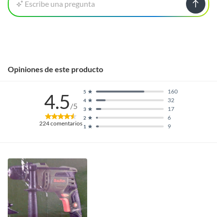
Escribe una pregunta
Opiniones de este producto
160
5
4.5
32
4
/5
17
3
6
2
224
comentarios
9
1