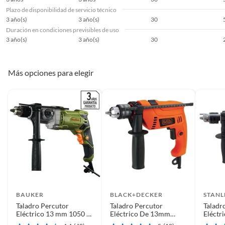
Manuales y documentos
Plazo de disponibilidad de servicio técnico
Manual de Armado
3 año(s)
3 año(s)
30
Duración en condiciones previsibles de uso
3 año(s)
3 año(s)
30
Más opciones para elegir
BAUKER
BLACK+DECKER
STANL
Taladro Percutor
Taladro Percutor
Taladr
Eléctrico 13 mm 1050 W
Eléctrico De 13mm
Eléctr
220 V
Black+decker Hd555
220 V