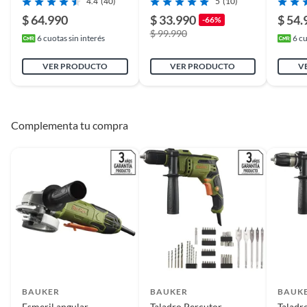
4.4
(40)
5
(10)
$ 64.990
$ 33.990
$ 54.
-66%
$ 99.990
6
cuotas sin interés
6
cu
VER PRODUCTO
VER PRODUCTO
V
Complementa tu compra
BAUKER
BAUKER
BAUK
Esmeril angular
Taladro Percutor
Taladr