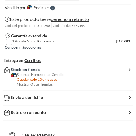
e
Vendido por
Sodimac
S
Este producto tiene
derecho a retracto
Cód. del producto: 110494350
Cód. tienda: 8739455
Garantía extendida
1 Año de Garantía Extendida
$
12.990
Conocer más opciones
Entrega en
Cerrillos
Stock en tienda
Sodimac Homecenter Cerrillos
Quedan solo 10 unidades
Mostrar Otras Tiendas
Envío a domicilio
Retiro en un punto
¿Te ayudamos?
¿