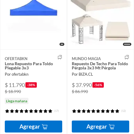
OFERTABKN
MUNDO MAGIA
Lona Repuesto Para Toldo
Repuesto De Techo Para Toldo
Plegable 3x3
Pérgola 3x3 Mt Pérgola
Por ofertabkn
Por BIZA.CL
$ 11.790
$ 37.990
-38%
-56%
$ 18.990
$ 86.990
Llega mañana
(17)
(12)
Agregar
Agregar