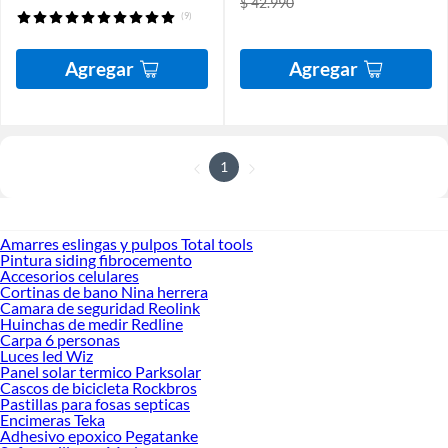
$ 42.990
(9)
Agregar
Agregar
1
Amarres eslingas y pulpos Total tools
Pintura siding fibrocemento
Accesorios celulares
Cortinas de bano Nina herrera
Camara de seguridad Reolink
Huinchas de medir Redline
Carpa 6 personas
Luces led Wiz
Panel solar termico Parksolar
Cascos de bicicleta Rockbros
Pastillas para fosas septicas
Encimeras Teka
Adhesivo epoxico Pegatanke