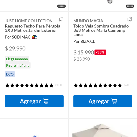
JUST HOME COLLECTION
MUNDO MAGIA
Repuesto Techo Para Pérgola
Toldo Vela Sombra Cuadrado
3X3 Metros Jardín Exterior
3x3 Metros Malla Camping
Lona
Por SODIMAC
Por BIZA.CL
$ 29.990
$ 15.990
-33%
$ 23.990
Llega mañana
Retira mañana
ECO
(484)
(23)
Agregar
Agregar