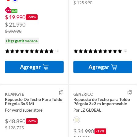
$ 125.990
$ 19.990
-50%
$ 21.990
$ 39.990
Llega
gratis
mañana
(1)
(1)
Agregar
Agregar
KUANGYE
GENERICO
Repuesto De Techo Para Toldo
Repuesto de Techo para Toldo
Pérgola 3x3 Mt
Pérgola 3x3 m Impermeable
Por world super store
Por LZ GLOBAL
$ 48.890
-62%
$ 128.725
$ 34.990
-19%