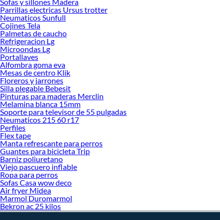
Sofas y sillones Madera
Parrillas electricas Ursus trotter
Neumaticos Sunfull
Cojines Tela
Palmetas de caucho
Refrigeracion Lg
Microondas Lg
Portallaves
Alfombra goma eva
Mesas de centro Klik
Floreros y jarrones
Silla plegable Bebesit
Pinturas para maderas Merclin
Melamina blanca 15mm
Soporte para televisor de 55 pulgadas
Neumaticos 215 60 r17
Perfiles
Flex tape
Manta refrescante para perros
Guantes para bicicleta Trip
Barniz poliuretano
Viejo pascuero inflable
Ropa para perros
Sofas Casa wow deco
Air fryer Midea
Marmol Duromarmol
Bekron ac 25 kilos