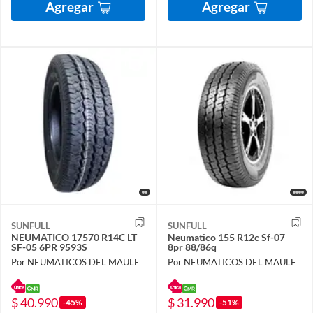
Agregar
Agregar
SUNFULL
SUNFULL
NEUMATICO 17570 R14C LT
Neumatico 155 R12c Sf-07
SF-05 6PR 9593S
8pr 88/86q
Por NEUMATICOS DEL MAULE
Por NEUMATICOS DEL MAULE
$ 40.990
$ 31.990
-45%
-51%