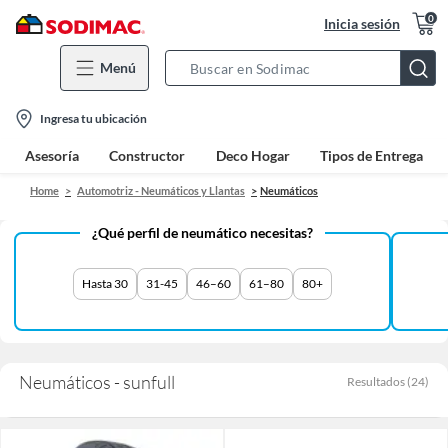
0
Inicia sesión
Menú
Search
Bar
location-
Ingresa tu ubicación
icon
Asesoría
Constructor
Deco Hogar
Tipos de Entrega
Home
Automotriz - Neumáticos y Llantas
Neumáticos
¿Qué perfil de neumático necesitas?
Hasta 30
31-45
46–60
61–80
80+
Neumáticos - sunfull
Resultados
(
24
)