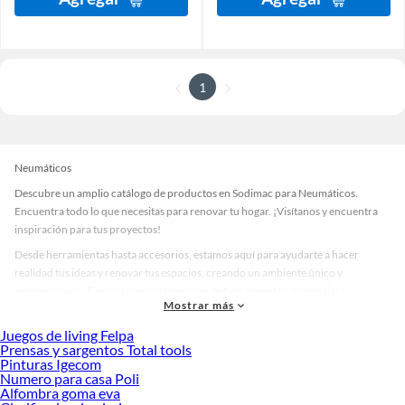
1
Neumáticos
Descubre un amplio catálogo de productos en Sodimac para Neumáticos.
Encuentra todo lo que necesitas para renovar tu hogar. ¡Visítanos y encuentra
inspiración para tus proyectos!
Desde herramientas hasta accesorios, estamos aquí para ayudarte a hacer
realidad tus ideas y renovar tus espacios, creando un ambiente único y
personalizado. Explora nuestra selección de herramientas, materiales y
Mostrar más
accesorios de calidad que te ayudarán a crear un espacio más tú.
Juegos de living Felpa
Desde remodelaciones hasta proyectos de decoración, estamos aquí para hacer
Prensas y sargentos Total tools
tus ideas realidad. ¡Visítanos y encuentra todo lo que tenemos para ofrecerte en
Pinturas Igecom
Neumáticos!
Numero para casa Poli
Alfombra goma eva
Explora la variedad de productos de Neumáticos en Sodimac