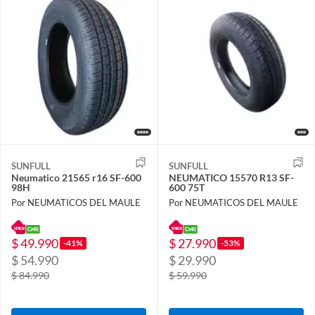
SUNFULL
SUNFULL
Neumatico 21565 r16 SF-600
NEUMATICO 15570 R13 SF-
98H
600 75T
Por NEUMATICOS DEL MAULE
Por NEUMATICOS DEL MAULE
$ 49.990
$ 27.990
-41%
-53%
$ 54.990
$ 29.990
$ 84.990
$ 59.990