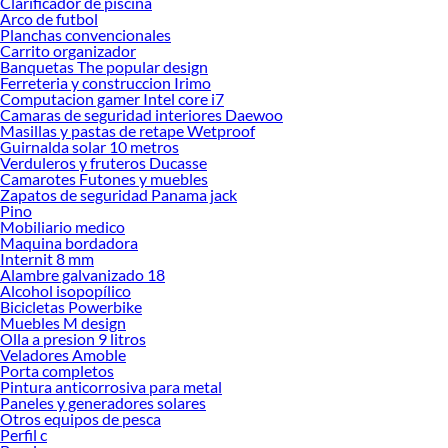
Clarificador de piscina
Arco de futbol
Herramientas, materiales y accesorios de calidad para tus proyectos y
Planchas convencionales
renovación de espacios. ¡Visítanos y descubre todo lo que tenemos para
Carrito organizador
ofrecerte!
Banquetas The popular design
Ferreteria y construccion Irimo
Encuentra una amplia variedad de productos de Neumáticos en Sodimac.
Computacion gamer Intel core i7
Encuentra todo lo necesario para tus proyectos de renovación y decoración.
Camaras de seguridad interiores Daewoo
¡Visítanos y haz tus ideas realidad!
Masillas y pastas de retape Wetproof
Guirnalda solar 10 metros
Verduleros y fruteros Ducasse
Camarotes Futones y muebles
Zapatos de seguridad Panama jack
Pino
Mobiliario medico
Maquina bordadora
Internit 8 mm
Alambre galvanizado 18
Alcohol isopopílico
Bicicletas Powerbike
Muebles M design
Olla a presion 9 litros
Veladores Amoble
Porta completos
Pintura anticorrosiva para metal
Paneles y generadores solares
Otros equipos de pesca
Perfil c