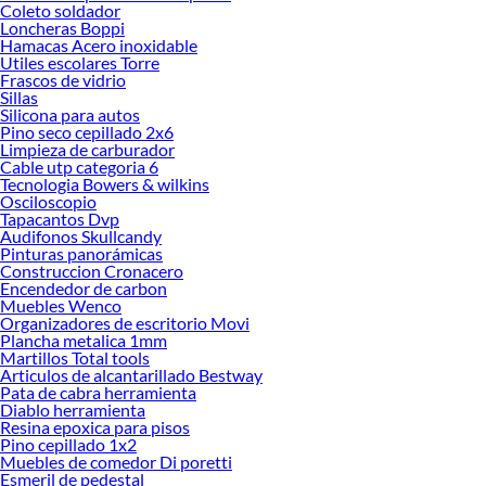
Coleto soldador
Loncheras Boppi
Hamacas Acero inoxidable
Utiles escolares Torre
Frascos de vidrio
Sillas
Silicona para autos
Pino seco cepillado 2x6
Limpieza de carburador
Cable utp categoria 6
Tecnologia Bowers & wilkins
Osciloscopio
Tapacantos Dvp
Audifonos Skullcandy
Pinturas panorámicas
Construccion Cronacero
Encendedor de carbon
Muebles Wenco
Organizadores de escritorio Movi
Plancha metalica 1mm
Martillos Total tools
Articulos de alcantarillado Bestway
Pata de cabra herramienta
Diablo herramienta
Resina epoxica para pisos
Pino cepillado 1x2
Muebles de comedor Di poretti
Esmeril de pedestal