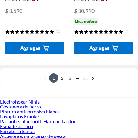
$ 3.590
$ 30.990
Llega mañana
(52)
(4)
Agregar
Agregar
...
1
2
3
21
Electrohogar Ninja
Costanera de fierro
Pintura anticorrosiva blanca
Lavaplatos Franke
Parlantes bluetooth Harman kardon
Esmalte acrilico
Ferreteria Samet
Accesorios para canas de pesca