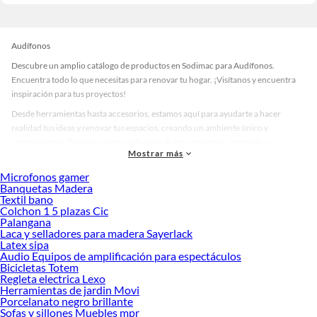
Audífonos
Descubre un amplio catálogo de productos en Sodimac para Audífonos.
Encuentra todo lo que necesitas para renovar tu hogar. ¡Visítanos y encuentra
inspiración para tus proyectos!
Desde herramientas hasta accesorios, estamos aquí para ayudarte a hacer
realidad tus ideas y renovar tus espacios, creando un ambiente único y
personalizado. Explora nuestra selección de herramientas, materiales y
Mostrar más
accesorios de calidad que te ayudarán a crear un espacio más tú.
Microfonos gamer
Desde remodelaciones hasta proyectos de decoración, estamos aquí para hacer
Banquetas Madera
tus ideas realidad. ¡Visítanos y encuentra todo lo que tenemos para ofrecerte en
Textil bano
Audífonos!
Colchon 1 5 plazas Cic
Palangana
Explora la variedad de productos de Audífonos en Sodimac
Laca y selladores para madera Sayerlack
Latex sipa
Herramientas, materiales y accesorios de calidad para tus proyectos y
Audio Equipos de amplificación para espectáculos
renovación de espacios. ¡Visítanos y descubre todo lo que tenemos para
Bicicletas Totem
ofrecerte!
Regleta electrica Lexo
Herramientas de jardin Movi
Encuentra una amplia variedad de productos de Audífonos en Sodimac.
Porcelanato negro brillante
Encuentra todo lo necesario para tus proyectos de renovación y decoración.
Sofas y sillones Muebles mpr