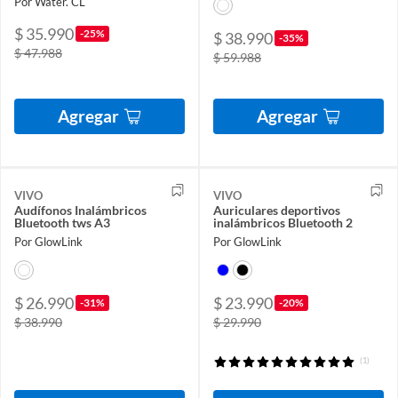
Por Water. CL
$ 35.990
-25%
$ 38.990
-35%
$ 47.988
$ 59.988
Agregar
Agregar
VIVO
VIVO
Audífonos Inalámbricos
Auriculares deportivos
Bluetooth tws A3
inalámbricos Bluetooth 2
Por GlowLink
Por GlowLink
$ 26.990
$ 23.990
-31%
-20%
$ 38.990
$ 29.990
(1)