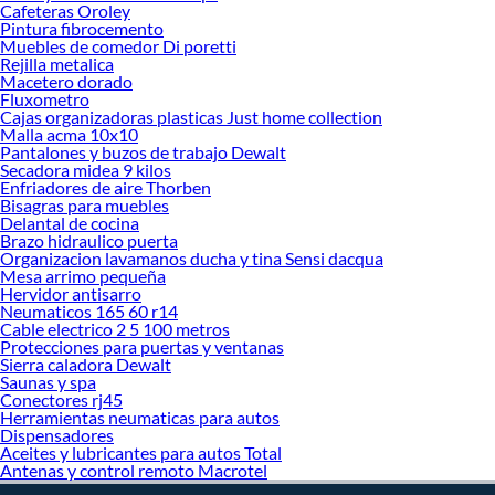
¡Visítanos y haz tus ideas realidad!
Cafeteras Oroley
Pintura fibrocemento
Muebles de comedor Di poretti
Rejilla metalica
Macetero dorado
Fluxometro
Cajas organizadoras plasticas Just home collection
Malla acma 10x10
Pantalones y buzos de trabajo Dewalt
Secadora midea 9 kilos
Enfriadores de aire Thorben
Bisagras para muebles
Delantal de cocina
Brazo hidraulico puerta
Organizacion lavamanos ducha y tina Sensi dacqua
Mesa arrimo pequeña
Hervidor antisarro
Neumaticos 165 60 r14
Cable electrico 2 5 100 metros
Protecciones para puertas y ventanas
Sierra caladora Dewalt
Saunas y spa
Conectores rj45
Herramientas neumaticas para autos
Dispensadores
Aceites y lubricantes para autos Total
Antenas y control remoto Macrotel