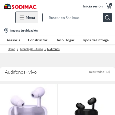
0
Inicia sesión
Menú
Search
Bar
location-
Ingresa tu ubicación
icon
Asesoría
Constructor
Deco Hogar
Tipos de Entrega
Home
Tecnología - Audio
Audífonos
Audífonos - vivo
Resultados
(
73
)