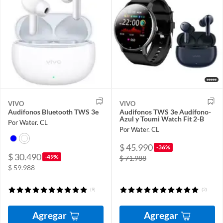
VIVO
VIVO
Audifonos Bluetooth TWS 3e
Audifonos TWS 3e Audífono-
Azul y Toumi Watch Fit 2-B
Por Water. CL
Por Water. CL
$ 45.990
-36%
$ 30.490
-49%
$ 71.988
$ 59.988
(9)
(2)
Agregar
Agregar