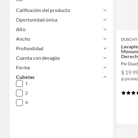
Calificación del producto
Oportunidad única
Alto
Ancho
DUSCHY
Lavapl
Profundidad
Monom
Derecho
Cuenta con desagüe
Por Dusc
Forma
$ 19.9
Cubetas
$ 29.990
1
2
4