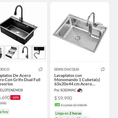
ERICO
SENSI DACQUA
aplatos De Acero
Lavaplatos con
o Con Grifo Dual Full
Monomando 1 Cubeta(s)
esorios
63x20x44 cm Acero
inoxidable
 TELOTENEMOS
Por SODIMAC
5.690
$ 59.990
-10%
.990
6
cuotas sin interés
a hoy
Llega en
2 horas