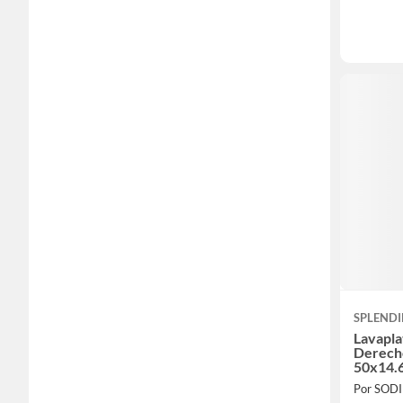
SPLEND
Lavapl
Derecho
50x14.
inoxida
Por SOD