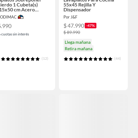
ierdo 1 Cubeta(s)
55x45 Rejilla Y
15x50 cm Acero
Dispensador
idable
 SODIMAC
Por J&F
$ 47.990
5.990
-47%
$ 89.990
6
cuotas sin interés
Llega mañana
Retira mañana
(12)
(44)