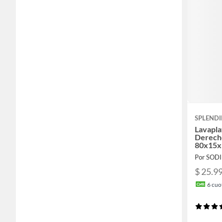
SPLEND
Lavapl
Derecho
80x15x
inoxida
Por SOD
$ 25.9
6
cuot