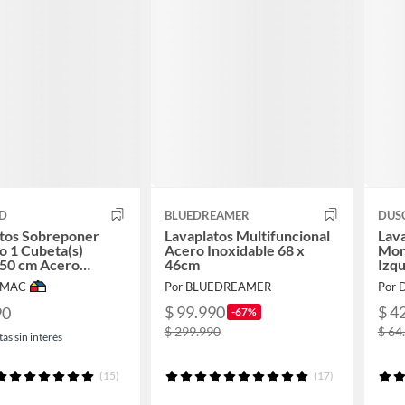
ID
BLUEDREAMER
DUS
atos Sobreponer
Lavaplatos Multifuncional
Lav
 1 Cubeta(s)
Acero Inoxidable 68 x
Mon
50 cm Acero
46cm
Izqu
ble
IMAC
Por BLUEDREAMER
Por 
$ 99.990
$ 4
90
-67%
$ 299.990
$ 64
as sin interés
(15)
(17)