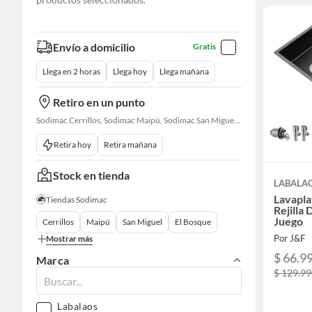
Envío a domicilio
Gratis
Llega en 2 horas
Llega hoy
Llega mañana
Retiro en un punto
Sodimac Cerrillos, Sodimac Maipú, Sodimac San Miguel, Sodimac El Bosque, Sodimac San Bernardo, Sodimac Talagante, Sodimac San Fernando
Retira hoy
Retira mañana
Stock en tienda
LABALA
Lavapla
Tiendas Sodimac
Rejilla
Juego
Cerrillos
Maipú
San Miguel
El Bosque
Por J&F
Mostrar más
$ 66.9
Marca
$ 129.9
Labalaos