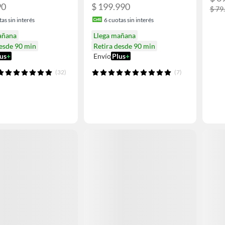
90
$ 199.990
$ 79
as sin interés
6
cuotas sin interés
añana
Llega mañana
desde 90 min
Retira desde 90 min
us
+
Envío
Plus
+
(32)
(7)