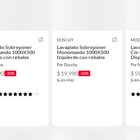
DUSCHY
MOD
ato Sobreponer
Lavaplato Sobreponer
Lav
ando 1000X500
Monomando 1000X500
Cm +
 con rebalse
Izquierdo con rebalse
Dis
hy
Por Duschy
Por
90
$ 19.990
$ 5
-33%
-33%
$ 29.990
$ 89
(2)