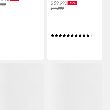
$ 59.990
-40%
.989
$ 99.990
(1)