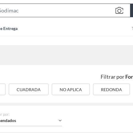
Search
Bar
de Entrega
Filtrar por
Fo
CUADRADA
NO APLICA
REDONDA
r por
:
endados