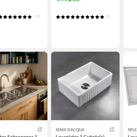
(15)
(2)
SENSI DACQUA
SPL
tos Sobreponer 1
Lavaplatos 1 Cubeta(s)
Lav