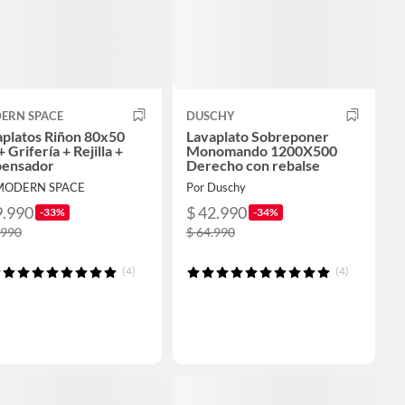
ERN SPACE
DUSCHY
aplatos Riñon 80x50
Lavaplato Sobreponer
 Grifería + Rejilla +
Monomando 1200X500
pensador
Derecho con rebalse
 MODERN SPACE
Por Duschy
9.990
$ 42.990
-33%
-34%
.990
$ 64.990
(4)
(4)