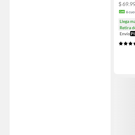
$ 69.9
6
cuot
Llega m
Retira 
Envío
Pl