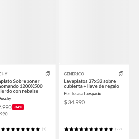
CHY
GENERICO
aplato Sobreponer
Lavaplatos 37x32 sobre
omando 1200X500
cubierta + llave de regalo
ierdo con rebalse
Por TucasaTuespacio
Duschy
$ 34.990
2.990
-34%
.990
(1)
(22)