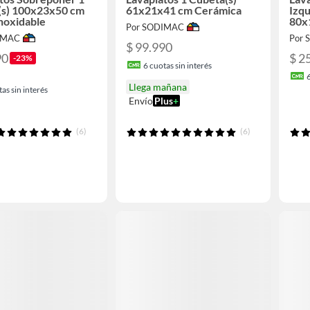
(s) 100x23x50 cm
61x21x41 cm Cerámica
Izqu
noxidable
80x
Por SODIMAC
inox
IMAC
Por
$ 99.990
90
$ 2
-23%
6
cuotas sin interés
Llega mañana
as sin interés
Envío
Plus
+
(6)
(6)