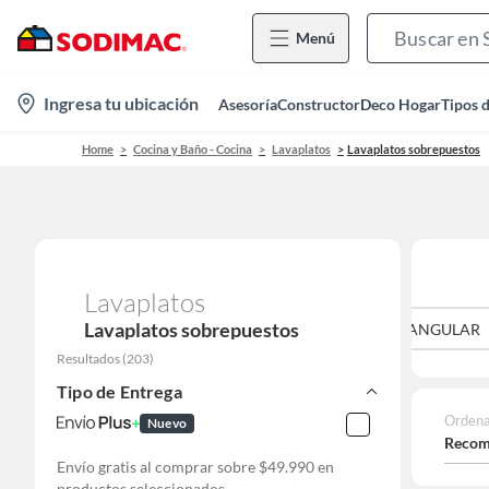
Menú
location-
Ingresa tu ubicación
Asesoría
Constructor
Deco Hogar
Tipos 
icon
Home
Cocina y Baño - Cocina
Lavaplatos
Lavaplatos sobrepuestos
Lavaplatos
Lavaplatos sobrepuestos
RECTANGULAR
Resultados
(
203
)
Tipo de Entrega
Ordena
Nuevo
Recom
Envío gratis al comprar sobre $49.990 en
productos seleccionados.