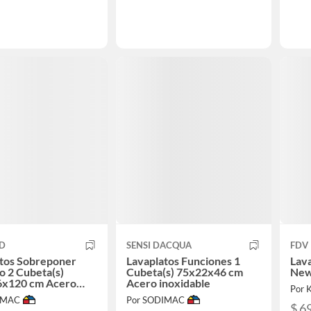
ID
SENSI DACQUA
FDV
atos Sobreponer
Lavaplatos Funciones 1
Lava
 2 Cubeta(s)
Cubeta(s) 75x22x46 cm
New
6x120 cm Acero
Acero inoxidable
Por 
ble
IMAC
Por SODIMAC
$ 6