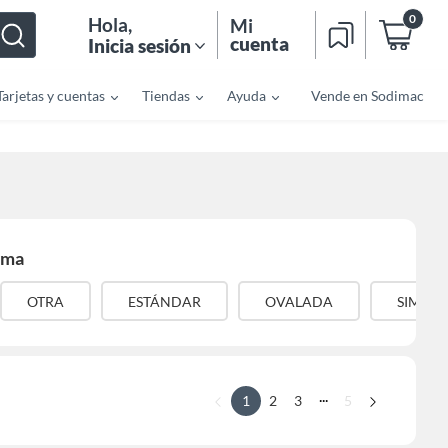
0
Hola
,
Mi
cuenta
Inicia sesión
Tarjetas y cuentas
Tiendas
Ayuda
Vende en Sodimac
rma
OTRA
ESTÁNDAR
OVALADA
SIMPLE
...
1
2
3
5