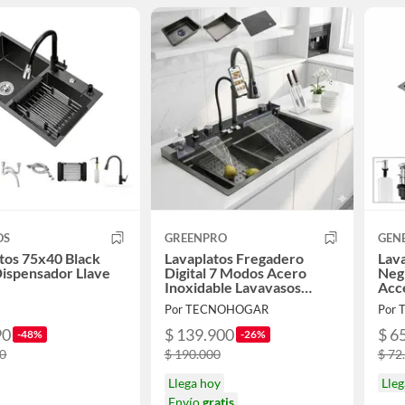
OS
GREENPRO
GEN
tos 75x40 Black
Lavaplatos Fregadero
Lav
 Dispensador Llave
Digital 7 Modos Acero
Negr
Inoxidable Lavavasos
Acc
Termómetro Escurridor
Por TECNOHOGAR
Por
90
$ 139.900
$ 6
-48%
-26%
90
$ 190.000
$ 72
Llega hoy
Lleg
Envío
gratis