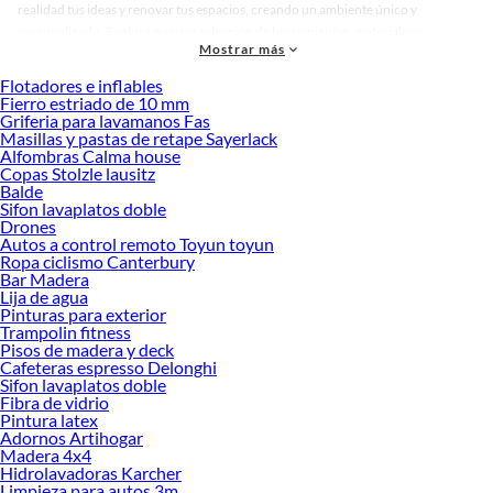
realidad tus ideas y renovar tus espacios, creando un ambiente único y
personalizado. Explora nuestra selección de herramientas, materiales y
Mostrar más
accesorios de calidad que te ayudarán a crear un espacio más tú.
Flotadores e inflables
Desde remodelaciones hasta proyectos de decoración, estamos aquí para hacer
Fierro estriado de 10 mm
tus ideas realidad. ¡Visítanos y encuentra todo lo que tenemos para ofrecerte en
Griferia para lavamanos Fas
Lavaplatos sobrepuestos!
Masillas y pastas de retape Sayerlack
Alfombras Calma house
Explora la variedad de productos de Lavaplatos sobrepuestos en
Copas Stolzle lausitz
Sodimac
Balde
Sifon lavaplatos doble
Herramientas, materiales y accesorios de calidad para tus proyectos y
Drones
renovación de espacios. ¡Visítanos y descubre todo lo que tenemos para
Autos a control remoto Toyun toyun
ofrecerte!
Ropa ciclismo Canterbury
Bar Madera
Encuentra una amplia variedad de productos de Lavaplatos sobrepuestos en
Lija de agua
Sodimac. Encuentra todo lo necesario para tus proyectos de renovación y
Pinturas para exterior
Trampolin fitness
decoración. ¡Visítanos y haz tus ideas realidad!
Pisos de madera y deck
Cafeteras espresso Delonghi
Sifon lavaplatos doble
Fibra de vidrio
Pintura latex
Adornos Artihogar
Madera 4x4
Hidrolavadoras Karcher
Limpieza para autos 3m