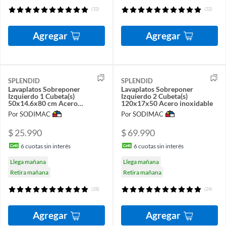
(32)
(32)
Agregar
Agregar
SPLENDID
SPLENDID
Lavaplatos Sobreponer
Lavaplatos Sobreponer
Izquierdo 1 Cubeta(s)
Izquierdo 2 Cubeta(s)
50x14.6x80 cm Acero
120x17x50 Acero inoxidable
inoxidable
Por SODIMAC
Por SODIMAC
$ 25.990
$ 69.990
6
cuotas sin interés
6
cuotas sin interés
Llega mañana
Llega mañana
Retira mañana
Retira mañana
(28)
(24)
Agregar
Agregar