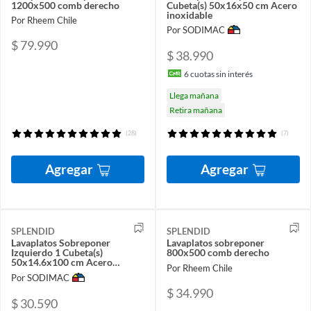
1200x500 comb derecho
Cubeta(s) 50x16x50 cm Acero
inoxidable
Por Rheem Chile
Por SODIMAC
$ 79.990
$ 38.990
6
cuotas sin interés
Llega mañana
Retira mañana
(28)
(7)
Agregar
Agregar
SPLENDID
SPLENDID
Lavaplatos Sobreponer
Lavaplatos sobreponer
Izquierdo 1 Cubeta(s)
800x500 comb derecho
50x14.6x100 cm Acero
Por Rheem Chile
inoxidable
Por SODIMAC
$ 34.990
$ 30.590