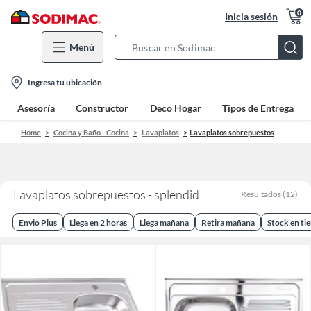
0
Inicia sesión
Menú
Search
Bar
location-
Ingresa tu ubicación
icon
Asesoría
Constructor
Deco Hogar
Tipos de Entrega
Home
Cocina y Baño - Cocina
Lavaplatos
Lavaplatos sobrepuestos
Lavaplatos sobrepuestos - splendid
Resultados
(
12
)
Envio Plus
Llega en 2 horas
Llega mañana
Retira mañana
Stock en ti