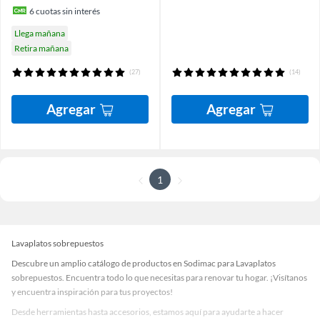
6
cuotas sin interés
Llega mañana
Retira mañana
(27)
(14)
Agregar
Agregar
1
Lavaplatos sobrepuestos
Descubre un amplio catálogo de productos en Sodimac para Lavaplatos
sobrepuestos. Encuentra todo lo que necesitas para renovar tu hogar. ¡Visítanos
y encuentra inspiración para tus proyectos!
Desde herramientas hasta accesorios, estamos aquí para ayudarte a hacer