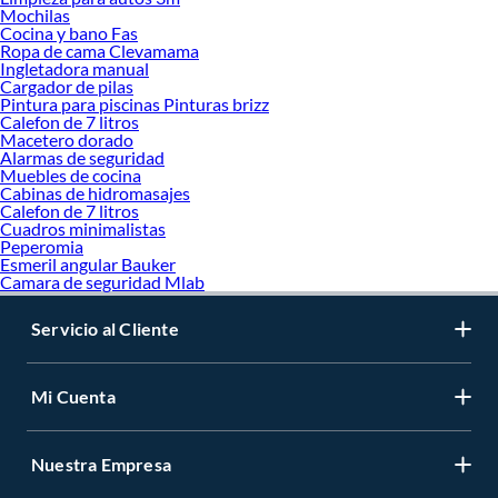
Mochilas
Cocina y bano Fas
Ropa de cama Clevamama
Ingletadora manual
Cargador de pilas
Pintura para piscinas Pinturas brizz
Calefon de 7 litros
Macetero dorado
Alarmas de seguridad
Muebles de cocina
Cabinas de hidromasajes
Calefon de 7 litros
Cuadros minimalistas
Peperomia
Esmeril angular Bauker
Camara de seguridad Mlab
Servicio al Cliente
Mi Cuenta
Nuestra Empresa