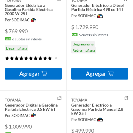
TOYAMA
TOYAMA
Generador Eléctrico a
Generador Eléctrico a Diésel
Gasolina Partida Eléctrica
Partida Eléctrica 498 cc 14 l
7000 W 25 l
Por SODIMAC
Por SODIMAC
$ 1.729.990
$ 769.990
6
cuotas sin interés
6
cuotas sin interés
Llega mañana
Llega mañana
Retira mañana
(1)
Agregar
Agregar
TOYAMA
TOYAMA
Generador Digital a Gasolina
Generador Eléctrico a
Partida Eléctrica 3.5 kW 6 l
Gasolina Partida Manual 2.8
kW 25 l
Por SODIMAC
Por SODIMAC
$ 1.009.990
$ 499.990