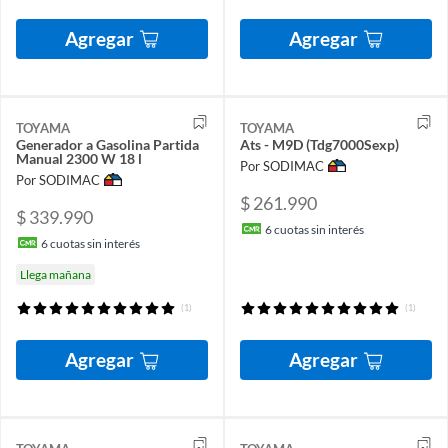
Agregar
Agregar
TOYAMA
TOYAMA
Generador a Gasolina Partida
Ats - M9D (Tdg7000Sexp)
Manual 2300 W 18 l
Por SODIMAC
Por SODIMAC
$ 261.990
$ 339.990
6
cuotas sin interés
6
cuotas sin interés
Llega mañana
(1)
(1)
Agregar
Agregar