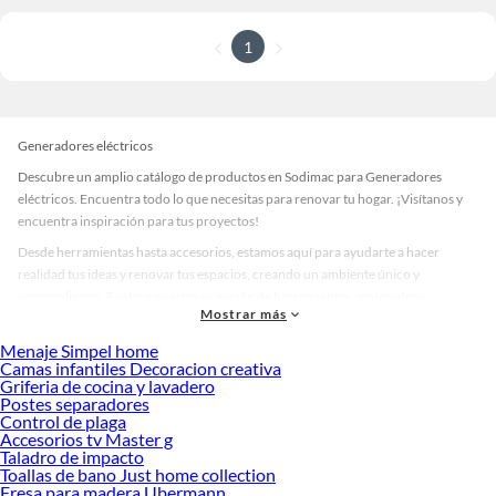
1
Generadores eléctricos
Descubre un amplio catálogo de productos en Sodimac para Generadores
eléctricos. Encuentra todo lo que necesitas para renovar tu hogar. ¡Visítanos y
encuentra inspiración para tus proyectos!
Desde herramientas hasta accesorios, estamos aquí para ayudarte a hacer
realidad tus ideas y renovar tus espacios, creando un ambiente único y
personalizado. Explora nuestra selección de herramientas, materiales y
Mostrar más
accesorios de calidad que te ayudarán a crear un espacio más tú.
Menaje Simpel home
Desde remodelaciones hasta proyectos de decoración, estamos aquí para hacer
Camas infantiles Decoracion creativa
tus ideas realidad. ¡Visítanos y encuentra todo lo que tenemos para ofrecerte en
Griferia de cocina y lavadero
Generadores eléctricos!
Postes separadores
Control de plaga
Explora la variedad de productos de Generadores eléctricos en Sodimac
Accesorios tv Master g
Taladro de impacto
Herramientas, materiales y accesorios de calidad para tus proyectos y
Toallas de bano Just home collection
renovación de espacios. ¡Visítanos y descubre todo lo que tenemos para
Fresa para madera Ubermann