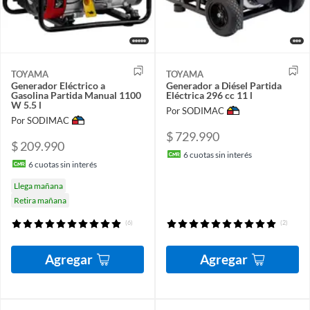
TOYAMA
TOYAMA
Generador Eléctrico a
Generador a Diésel Partida
Gasolina Partida Manual 1100
Eléctrica 296 cc 11 l
W 5.5 l
Por SODIMAC
Por SODIMAC
$ 729.990
$ 209.990
6
cuotas sin interés
6
cuotas sin interés
Llega mañana
Retira mañana
(6)
(2)
Agregar
Agregar