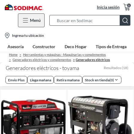
0
Inicia sesión
Menú
Search
Bar
location-
Ingresa tu ubicación
icon
Asesoría
Constructor
Deco Hogar
Tipos de Entrega
Home
Herramientas y máquinas - Maquinarias y complementos
Generadores eléctricos y complementos
Generadores eléctricos
Generadores eléctricos - toyama
Resultados
(
18
)
Envio Plus
Llega mañana
Retira mañana
Stock en tienda
(
0
)