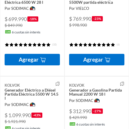
Eléctrica 6500 W 28 l
5500W partida eléctrica
Por SODIMAC
Por VIELCO
$ 769.990
$ 699.990
-23%
-18%
$ 998.900
$ 849.990
6
cuotas sin interés
(10)
(6)
Agregar
Agregar
KOLVOK
KOLVOK
Generador Eléctrico a Diésel
Generador a Gasolina Partida
Partida Eléctrica 5500 W 14.5
Manual 2200 W 18 l
l
Por SODIMAC
Por SODIMAC
$ 312.990
-27%
$ 1.099.990
-43%
$ 429.990
$ 1.921.990
6
cuotas sin interés
6
cuotas sin interés