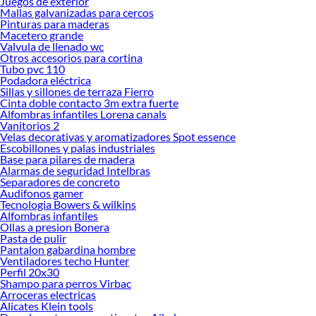
Juegos de exterior
Mallas galvanizadas para cercos
Pinturas para maderas
Macetero grande
Valvula de llenado wc
Otros accesorios para cortina
Tubo pvc 110
Podadora eléctrica
Sillas y sillones de terraza Fierro
Cinta doble contacto 3m extra fuerte
Alfombras infantiles Lorena canals
Vanitorios 2
Velas decorativas y aromatizadores Spot essence
Escobillones y palas industriales
Base para pilares de madera
Alarmas de seguridad Intelbras
Separadores de concreto
Audifonos gamer
Tecnologia Bowers & wilkins
Alfombras infantiles
Ollas a presion Bonera
Pasta de pulir
Pantalon gabardina hombre
Ventiladores techo Hunter
Perfil 20x30
Shampo para perros Virbac
Arroceras electricas
Alicates Klein tools