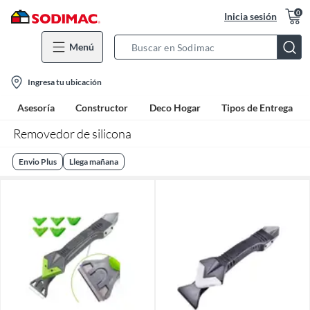
0
Inicia sesión
Menú
Search
Bar
location-
Ingresa tu ubicación
icon
Asesoría
Constructor
Deco Hogar
Tipos de Entrega
Removedor de silicona
Envio Plus
Llega mañana