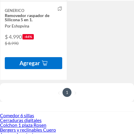
GENERICO
Removedor raspador de
Silicona 5 en 1.
Por Eshopvina
$ 4.990
-44%
$ 8.990
Agregar
1
Comedor 6 sillas
Cerraduras digitales
Colchon 1 plaza Rosen
Bergers y reclinables Cuero