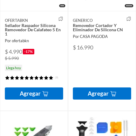
OFERTABKN
GENERICO
Sellador Raspador Silicona
Removedor Cortador Y
Removedor De Calafateo 5 En
Eliminador De Silicona CN
1
Por CASA PAGODA
Por ofertabkn
$ 16.990
$ 4.990
-17%
$ 5.990
Llega hoy
(9)
Agregar
Agregar