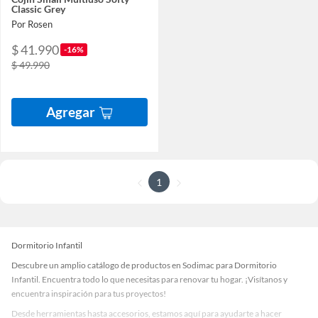
Classic Grey
Por Rosen
$ 41.990
-16%
$ 49.990
Agregar
1
Dormitorio Infantil
Descubre un amplio catálogo de productos en Sodimac para Dormitorio
Infantil. Encuentra todo lo que necesitas para renovar tu hogar. ¡Visítanos y
encuentra inspiración para tus proyectos!
Desde herramientas hasta accesorios, estamos aquí para ayudarte a hacer