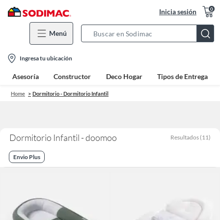
0
Inicia sesión
Menú
Search
Bar
location-
Ingresa tu ubicación
icon
Asesoría
Constructor
Deco Hogar
Tipos de Entrega
Home
Dormitorio - Dormitorio Infantil
Dormitorio Infantil - doomoo
Resultados
(
11
)
Envio Plus