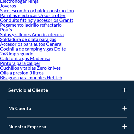
Electrohogar Ninja
Joyeros
Saco escombro y balde construccion
Parrillas electricas Ursus trotter
Conduits fitting y accesorios Grantt
Pegamento ladrillo refractario
Poufs
Sofas y sillones America decora
Soldadura de plata para gas
Accesorios para autos General
Cocinilla de camping y gas Doite
2x3 impregnado
Calefont a gas Mademsa
Pintura para caliper
Cuchillos y tablas Zero knives
Olla a presion 3 litros
Bisagras para muebles Hettich
Servicio al Cliente
Mi Cuenta
Nuestra Empresa