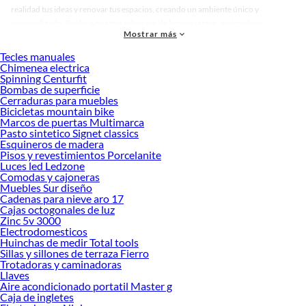
realidad tus ideas y renovar tus espacios, creando un ambiente único y
personalizado. Explora nuestra selección de herramientas, materiales y
Mostrar más
accesorios de calidad que te ayudarán a crear un espacio más tú.
Tecles manuales
Desde remodelaciones hasta proyectos de decoración, estamos aquí para hacer
Chimenea electrica
tus ideas realidad. ¡Visítanos y encuentra todo lo que tenemos para ofrecerte en
Spinning Centurfit
Dormitorio Infantil!
Bombas de superficie
Cerraduras para muebles
Explora la variedad de productos de Dormitorio Infantil en Sodimac
Bicicletas mountain bike
Marcos de puertas Multimarca
Herramientas, materiales y accesorios de calidad para tus proyectos y
Pasto sintetico Signet classics
renovación de espacios. ¡Visítanos y descubre todo lo que tenemos para
Esquineros de madera
ofrecerte!
Pisos y revestimientos Porcelanite
Luces led Ledzone
Encuentra una amplia variedad de productos de Dormitorio Infantil en Sodimac.
Comodas y cajoneras
Encuentra todo lo necesario para tus proyectos de renovación y decoración.
Muebles Sur diseño
¡Visítanos y haz tus ideas realidad!
Cadenas para nieve aro 17
Cajas octogonales de luz
Zinc 5v 3000
Electrodomesticos
Huinchas de medir Total tools
Sillas y sillones de terraza Fierro
Trotadoras y caminadoras
Llaves
Aire acondicionado portatil Master g
Caja de ingletes