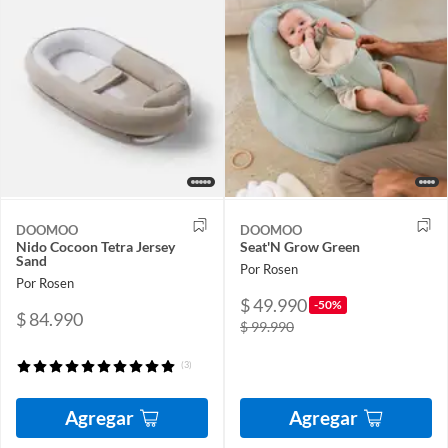
DOOMOO
DOOMOO
Nido Cocoon Tetra Jersey
Seat'N Grow Green
Sand
Por Rosen
Por Rosen
$ 49.990
-50%
$ 84.990
$ 99.990
(3)
Agregar
Agregar