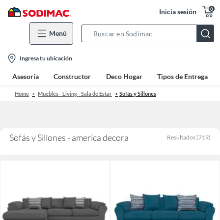
0
Inicia sesión
Menú
Search
Bar
location-
Ingresa tu ubicación
icon
Asesoría
Constructor
Deco Hogar
Tipos de Entrega
Home
Muebles - Living - Sala de Estar
Sofás y Sillones
Sofás y Sillones - america decora
Resultados
(
719
)