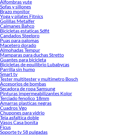
Alfombras yute
Encuentra una amplia variedad de productos de Sofás y Sillones en Sodimac.
Sofas y sillones
Encuentra todo lo necesario para tus proyectos de renovación y decoración.
Brazo monitor
¡Visítanos y haz tus ideas realidad!
Yoga y pilates Fitnics
Golillas Metalfer
Caimanes Bahco
Bicicletas estaticas Sdfit
Candados Steelpro
Puas para palomas
Macetero dorado
Almohadas Tempur
Mamparas para duchas Stretto
Guantes para bicicleta
Bicicletas de equilibrio Lubabycas
Parrilla sin humo
Smart tv
Tester multitester y multimetro Bosch
Accesorios de bombas
Secadora de ropa Samsung
Pinturas impermeabilizantes Kolor
Terciado fenolico 18mm
Amarras plasticas negras
Cuadros Vgo
Chupones para vidrio
Teja asfaltica doble
Vasos Casa bonita
Ficus
Soporte tv 58 pulgadas