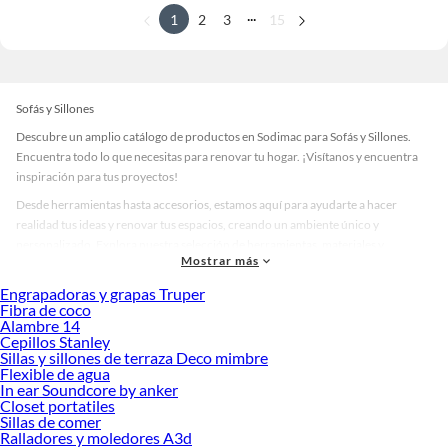
...
1
2
3
15
Sofás y Sillones
Descubre un amplio catálogo de productos en Sodimac para Sofás y Sillones.
Encuentra todo lo que necesitas para renovar tu hogar. ¡Visítanos y encuentra
inspiración para tus proyectos!
Desde herramientas hasta accesorios, estamos aquí para ayudarte a hacer
realidad tus ideas y renovar tus espacios, creando un ambiente único y
personalizado. Explora nuestra selección de herramientas, materiales y
Mostrar más
accesorios de calidad que te ayudarán a crear un espacio más tú.
Engrapadoras y grapas Truper
Desde remodelaciones hasta proyectos de decoración, estamos aquí para hacer
Fibra de coco
tus ideas realidad. ¡Visítanos y encuentra todo lo que tenemos para ofrecerte en
Alambre 14
Sofás y Sillones!
Cepillos Stanley
Sillas y sillones de terraza Deco mimbre
Explora la variedad de productos de Sofás y Sillones en Sodimac
Flexible de agua
In ear Soundcore by anker
Herramientas, materiales y accesorios de calidad para tus proyectos y
Closet portatiles
renovación de espacios. ¡Visítanos y descubre todo lo que tenemos para
Sillas de comer
ofrecerte!
Ralladores y moledores A3d