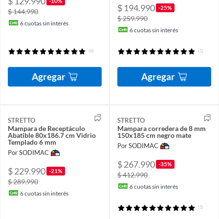
$ 129.990
-10%
$ 194.990
-25%
$ 144.990
$ 259.990
6
cuotas sin interés
6
cuotas sin interés
(6)
(1)
Agregar
Agregar
STRETTO
STRETTO
Mampara de Receptáculo
Mampara corredera de 8 mm
Abatible 80x186.7 cm Vidrio
150x185 cm negro mate
Templado 6 mm
Por SODIMAC
Por SODIMAC
$ 267.990
-35%
$ 229.990
-21%
$ 412.990
$ 289.990
6
cuotas sin interés
6
cuotas sin interés
(1)