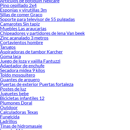
Articulos de botiquin Nexcare
Pino cepillado 2x4
Explora la variedad de productos de Mamparas para duchas en Sodimac
Esponjas y virutillas 3m
Sillas de comer Graco
Herramientas, materiales y accesorios de calidad para tus proyectos y
Soporte para televisor de 55 pulgadas
renovación de espacios. ¡Visítanos y descubre todo lo que tenemos para
Camarotes Sin tapiz
ofrecerte!
Muebles Las araucarias
Chipeadores y partidores de lena Van beek
Encuentra una amplia variedad de productos de Mamparas para duchas en
Zinc acanalado 3 metros
Sodimac. Encuentra todo lo necesario para tus proyectos de renovación y
Cortavientos hombre
decoración. ¡Visítanos y haz tus ideas realidad!
Tarugos
Aspiradoras de tambor Karcher
Goma laca
Juego de loza y vajilla Fantuzzi
Adaptador de enchufe
Secadora midea 9 kilos
Toldo mosquitero
Guantes de arquero
Puertas de exterior Puertas fortaleza
Postes de luz
Juguetes bebe
Bicicletas infantiles 12
Plumones Doral
Outdoor
Calculadoras Texas
Fungicida
Ladrillos
Tinas de hidromasaje