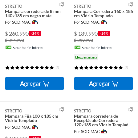
STRETTO
STRETTO
Mampara corredera de 8 mm
Mampara Corredera 160 x 185
140x185 cm negro mate
cm Vidrio Templado
Por SODIMAC
Por SODIMAC
$ 260.990
$ 189.990
-34%
-14%
$ 394.990
$ 219.990
6
cuotas sin interés
6
cuotas sin interés
Llega mañana
(3)
(9)
Agregar
Agregar
STRETTO
STRETTO
Mampara Fija 100 x 185 cm
Mampara corredera de
Vidrio Templado
Receptáculo Corredera
120x185 cm Vidrio Templado
Por SODIMAC
6 mm
Por SODIMAC