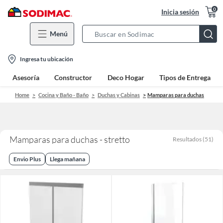
0
Inicia sesión
Menú
Search
Bar
location-
Ingresa tu ubicación
icon
Asesoría
Constructor
Deco Hogar
Tipos de Entrega
Home
Cocina y Baño - Baño
Duchas y Cabinas
Mamparas para duchas
Mamparas para duchas - stretto
Resultados
(
51
)
Envio Plus
Llega mañana