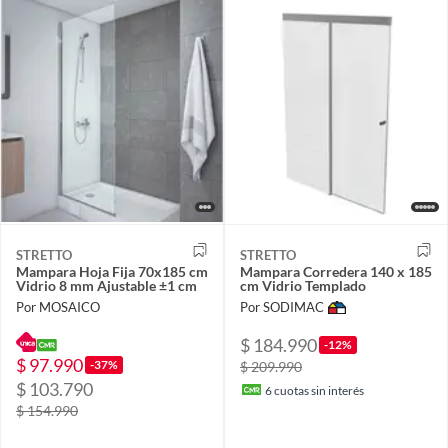
STRETTO
STRETTO
Mampara Hoja Fija 70x185 cm
Mampara Corredera 140 x 185
Vidrio 8 mm Ajustable ±1 cm
cm Vidrio Templado
Por MOSAICO
Por SODIMAC
$ 184.990
-12%
$ 97.990
-37%
$ 209.990
$ 103.790
6
cuotas sin interés
$ 154.990