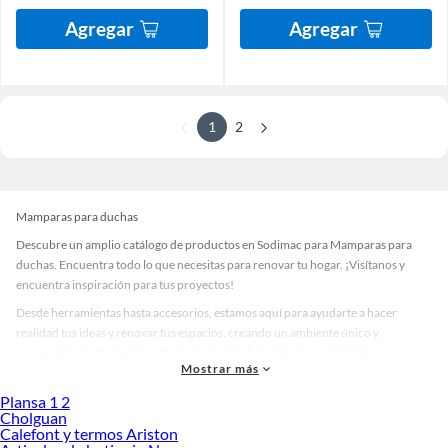
Agregar
Agregar
1
2
Mamparas para duchas
Descubre un amplio catálogo de productos en Sodimac para Mamparas para
duchas. Encuentra todo lo que necesitas para renovar tu hogar. ¡Visítanos y
encuentra inspiración para tus proyectos!
Desde herramientas hasta accesorios, estamos aquí para ayudarte a hacer
realidad tus ideas y renovar tus espacios, creando un ambiente único y
personalizado. Explora nuestra selección de herramientas, materiales y
Mostrar más
accesorios de calidad que te ayudarán a crear un espacio más tú.
Plansa 1 2
Desde remodelaciones hasta proyectos de decoración, estamos aquí para hacer
Cholguan
tus ideas realidad. ¡Visítanos y encuentra todo lo que tenemos para ofrecerte en
Calefont y termos Ariston
Mamparas para duchas!