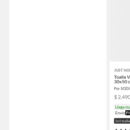
JUST HO
Toalla 
30x50 c
Por SOD
$ 2.49
Llega m
Envío
Pl
2x1 toalla