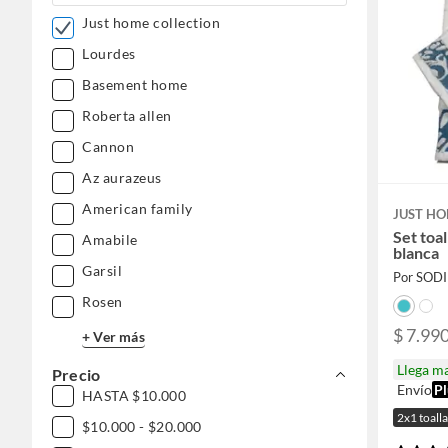
Just home collection
Lourdes
Basement home
Roberta allen
Cannon
Az aurazeus
American family
JUST HO
Set toa
Amabile
blanca
Garsil
Por SOD
Rosen
$ 7.99
+ Ver más
Llega m
Precio
Envío
Pl
HASTA $10.000
2x1 toalla
$10.000 - $20.000