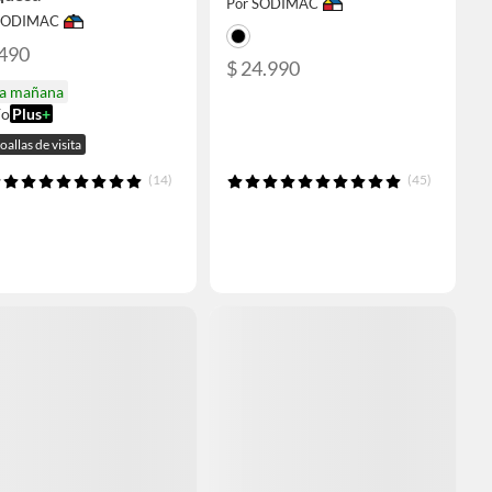
Por SODIMAC
 SODIMAC
.490
$ 24.990
ga mañana
ío
Plus
+
oallas de visita
(14)
(45)