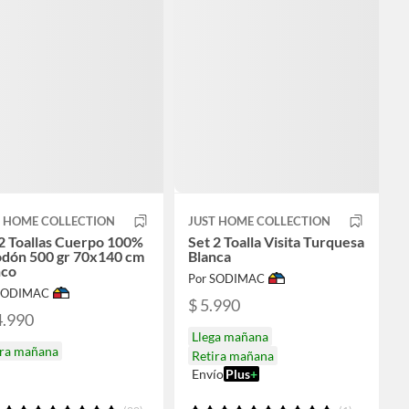
T HOME COLLECTION
JUST HOME COLLECTION
2 Toallas Cuerpo 100%
Set 2 Toalla Visita Turquesa
odón 500 gr 70x140 cm
Blanca
nco
Por SODIMAC
 SODIMAC
$ 5.990
4.990
Llega mañana
ira mañana
Retira mañana
Envío
Plus
+