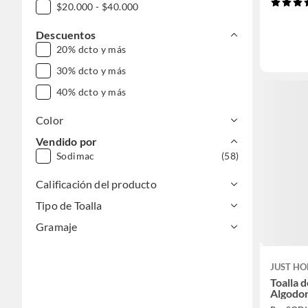
$20.000 - $40.000
Descuentos
20% dcto y más
30% dcto y más
40% dcto y más
Color
Vendido por
Sodimac
(58)
Calificación del producto
Tipo de Toalla
Gramaje
JUST HO
Toalla 
Algodo