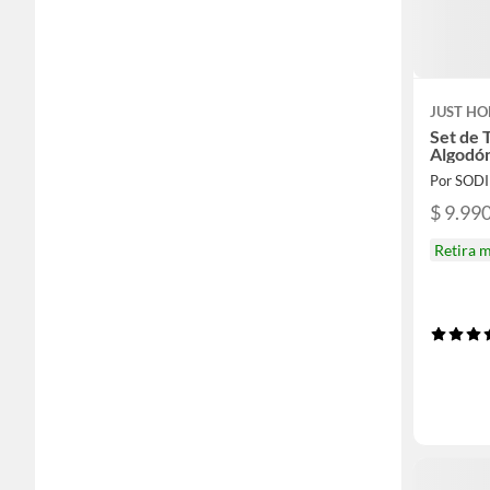
JUST HO
Set de T
Algodó
Por SOD
$ 9.99
Retira 