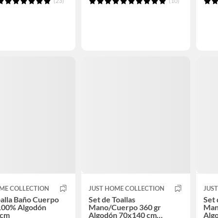
(23)
(10)
ME COLLECTION
JUST HOME COLLECTION
JUS
oalla Baño Cuerpo
Set de Toallas
Set 
 100% Algodón
Mano/Cuerpo 360 gr
Man
0cm
Algodón 70x140 cm
Alg