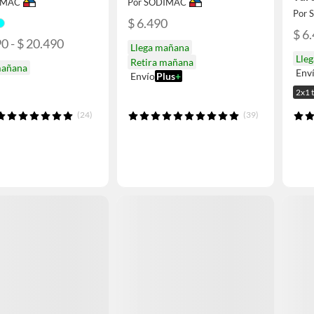
IMAC
Por SODIMAC
Por
$ 6.490
$ 6
0 - $ 20.490
Llega mañana
Lle
Retira mañana
mañana
Env
Envío
Plus
+
2x1 t
(24)
(39)