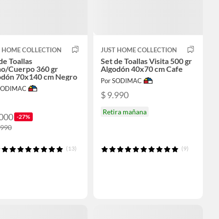
T HOME COLLECTION
JUST HOME COLLECTION
de Toallas
Set de Toallas Visita 500 gr
o/Cuerpo 360 gr
Algodón 40x70 cm Cafe
odón 70x140 cm Negro
Por SODIMAC
 SODIMAC
$ 9.990
Retira mañana
.000
-27%
.990
(13)
(9)