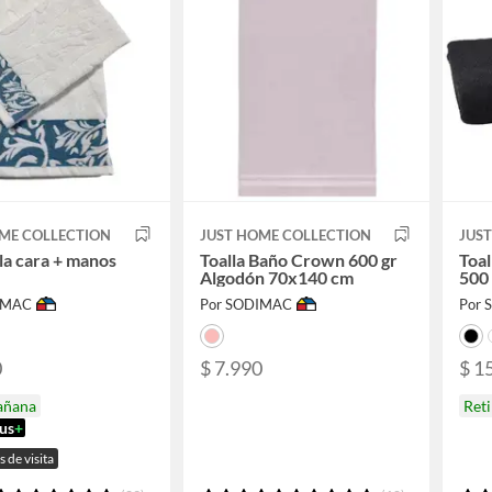
ME COLLECTION
JUST HOME COLLECTION
JUS
lla cara + manos
Toalla Baño Crown 600 gr
Toal
Algodón 70x140 cm
500
IMAC
Por SODIMAC
Por
0
$ 7.990
$ 1
añana
Ret
us
+
s de visita