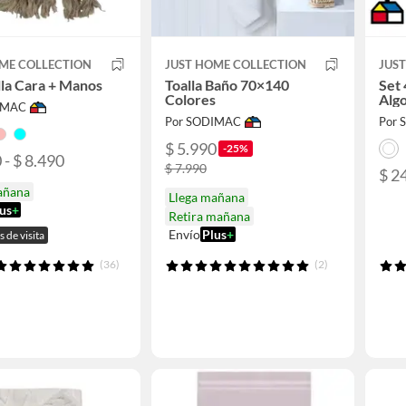
ME COLLECTION
JUST HOME COLLECTION
JUS
lla Cara + Manos
Toalla Baño 70×140
Set 
Colores
Alg
IMAC
Por SODIMAC
Por
$ 5.990
-25%
 - $ 8.490
$ 7.990
$ 2
añana
Llega mañana
us
+
Retira mañana
Envío
Plus
+
s de visita
(36)
(2)