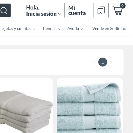
0
Hola
,
Mi
cuenta
Inicia sesión
Tarjetas y cuentas
Tiendas
Ayuda
Vende en Sodimac
1