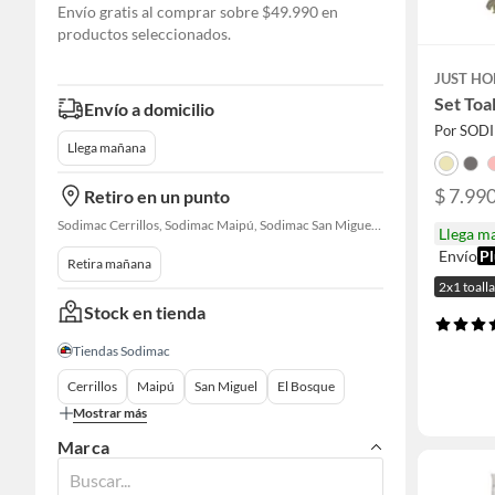
Envío gratis al comprar sobre $49.990 en
productos seleccionados.
JUST HO
Set Toa
Envío a domicilio
Por SOD
Llega mañana
$ 7.990
Retiro en un punto
Sodimac Cerrillos, Sodimac Maipú, Sodimac San Miguel, Sodimac El Bosque, Sodimac San Bernardo, Sodimac Talagante, Sodimac San Fernando
Llega m
Envío
Pl
Retira mañana
2x1 toalla
Stock en tienda
Tiendas Sodimac
Cerrillos
Maipú
San Miguel
El Bosque
Mostrar más
Marca