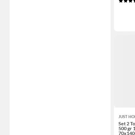
JUST HO
Set 2 T
500 gr
70x14