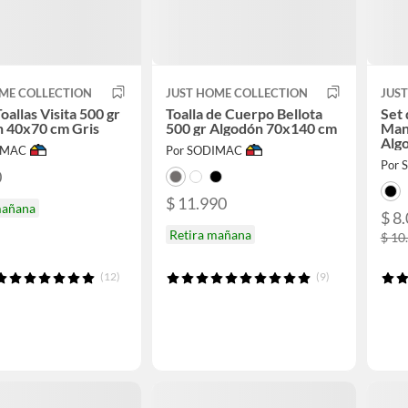
ME COLLECTION
JUST HOME COLLECTION
JUS
oallas Visita 500 gr
Toalla de Cuerpo Bellota
Set 
n 40x70 cm Gris
500 gr Algodón 70x140 cm
Man
Alg
IMAC
Por SODIMAC
Por
0
$ 11.990
mañana
$ 8
Retira mañana
$ 10
(12)
(9)