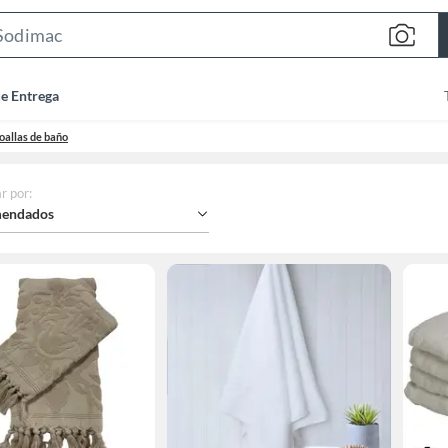
Search
Bar
de Entrega
oallas de baño
r por
:
endados