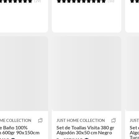
(29)
(10)
ME COLLECTION
JUST HOME COLLECTION
JUS
de Baño 100%
Set de Toallas Visita 380 gr
Set 
n 600gr 90x150cm
Algodón 30x50 cm Negro
Alg
Tur