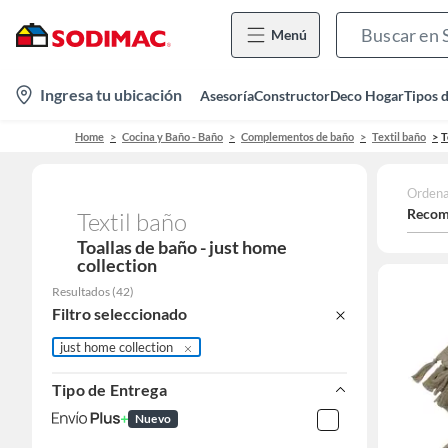
Menú
location-
Ingresa tu ubicación
Asesoría
Constructor
Deco Hogar
Tipos 
icon
Home
Cocina y Baño - Baño
Complementos de baño
Textil baño
T
Ordena
Recom
Textil baño
Toallas de baño - just home
collection
Resultados
(
42
)
Filtro seleccionado
just home collection
Tipo de Entrega
Nuevo