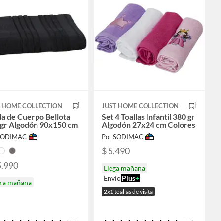
T HOME COLLECTION
JUST HOME COLLECTION
la de Cuerpo Bellota
Set 4 Toallas Infantil 380 gr
 gr Algodón 90x150 cm
Algodón 27x24 cm Colores
 SODIMAC
Por SODIMAC
$ 5.490
5.990
Llega mañana
Envío
Plus
+
ira mañana
2x1 toallas de visita