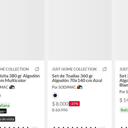
ME COLLECTION
JUST HOME COLLECTION
JUS
Visita 380 gr Algodón
Set de Toallas 360 gr
Set 
m Multicolor
Algodón 70x140 cm Azul
Alg
Bla
IMAC
Por SODIMAC
Por
0
$ 1
$ 8.000
-27%
añana
$ 10.990
Ret
us
+
s de visita