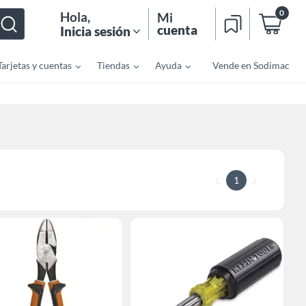
0
Hola
,
Mi
cuenta
Inicia sesión
Tarjetas y cuentas
Tiendas
Ayuda
Vende en Sodimac
1