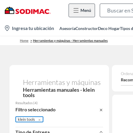
Menú
location-
Ingresa tu ubicación
Asesoría
Constructor
Deco Hogar
Tipos 
icon
Home
Herramientas y máquinas - Herramientas manuales
Ordena
Recom
Herramientas y máquinas
Herramientas manuales - klein
tools
Resultados
(
4
)
Filtro seleccionado
klein tools
Tipo de Entrega