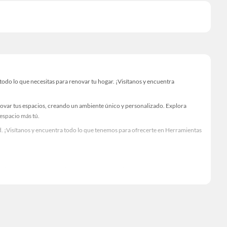
o lo que necesitas para renovar tu hogar. ¡Visítanos y encuentra
novar tus espacios, creando un ambiente único y personalizado. Explora
 espacio más tú.
. ¡Visítanos y encuentra todo lo que tenemos para ofrecerte en Herramientas
Visítanos y descubre todo lo que tenemos para ofrecerte!
do lo necesario para tus proyectos de renovación y decoración. ¡Visítanos y