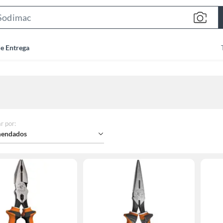
Search
Bar
de Entrega
r por
:
endados