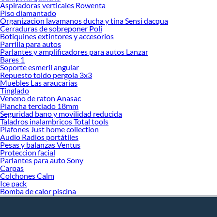
Aspiradoras verticales Rowenta
Piso diamantado
Organizacion lavamanos ducha y tina Sensi dacqua
Cerraduras de sobreponer Poli
Botiquines extintores y accesorios
Parrilla para autos
Parlantes y amplificadores para autos Lanzar
Bares 1
Soporte esmeril angular
Repuesto toldo pergola 3x3
Muebles Las araucarias
Tinglado
Veneno de raton Anasac
Plancha terciado 18mm
Seguridad bano y movilidad reducida
Taladros inalambricos Total tools
Plafones Just home collection
Audio Radios portátiles
Pesas y balanzas Ventus
Proteccion facial
Parlantes para auto Sony
Carpas
Colchones Calm
Ice pack
Bomba de calor piscina