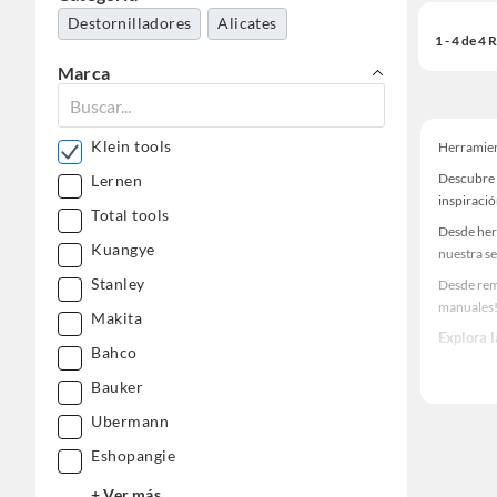
Destornilladores
Alicates
1 - 4 de 4
Marca
Klein tools
Herramie
Descubre 
Lernen
inspiració
Total tools
Desde her
Kuangye
nuestra se
Stanley
Desde rem
manuales
Makita
Explora 
Bahco
Herramient
Bauker
Encuentra
Ubermann
haz tus id
Eshopangie
+ Ver más