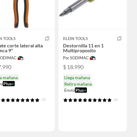
N TOOLS
KLEIN TOOLS
ate corte lateral alta
Destornilla 11 en 1
nca 9"
Multiproposito
 SODIMAC
Por SODIMAC
7.990
$ 18.990
ga mañana
Llega mañana
ío
Plus
+
Retira mañana
Envío
Plus
+
(9)
(4)