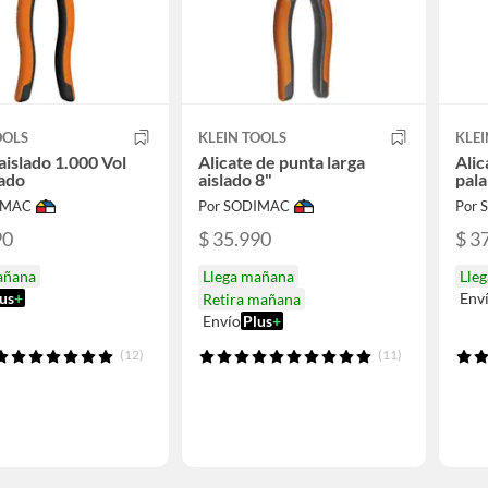
OOLS
KLEIN TOOLS
KLEI
 aislado 1.000 Vol
Alicate de punta larga
Alic
ado
aislado 8"
pala
IMAC
Por SODIMAC
Por
90
$ 35.990
$ 3
añana
Llega mañana
Lle
us
+
Env
Retira mañana
Envío
Plus
+
(12)
(11)