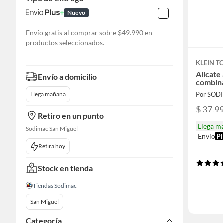
Nuevo
Envío gratis al comprar sobre $49.990 en
productos seleccionados.
KLEIN T
Alicate
Envío a domicilio
combin
Por SOD
Llega mañana
$ 37.9
Retiro en un punto
Llega m
Sodimac San Miguel
Envío
Pl
Retira hoy
Stock en tienda
Tiendas Sodimac
San Miguel
Categoría