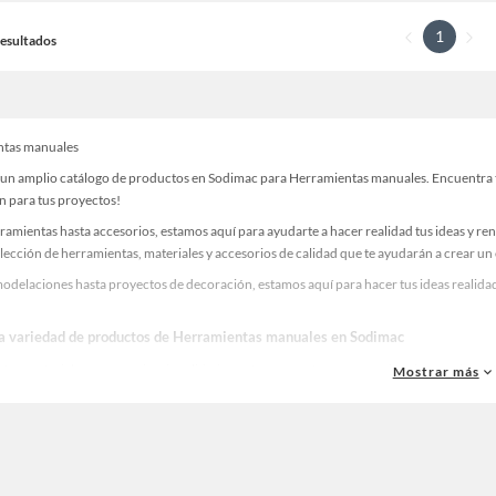
1
 Resultados
ntas manuales
un amplio catálogo de productos en Sodimac para Herramientas manuales. Encuentra tod
n para tus proyectos!
ramientas hasta accesorios, estamos aquí para ayudarte a hacer realidad tus ideas y re
lección de herramientas, materiales y accesorios de calidad que te ayudarán a crear un
odelaciones hasta proyectos de decoración, estamos aquí para hacer tus ideas realidad
!
la variedad de productos de Herramientas manuales en Sodimac
as, materiales y accesorios de calidad para tus proyectos y renovación de espacios. ¡
Mostrar más
 una amplia variedad de productos de Herramientas manuales en Sodimac. Encuentra to
eas realidad!